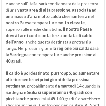
e anche sull’Italia, sarà condizionata dalla presenza
di una
vasta area di alta pressione, associata ad
una massa d’aria molto calda che manterrà nel
nostro Paese temperature molto elevate
,
superiori alle medie climatiche.
Il nostro Paese
dovrà fare i conti con la terza ondata di caldo
dell’anno
, anche questa destinata a protrarsi a
lungo. Nei prossimi giorni
la regione più calda sarà
la Sardegna con temperature anche prossime ai
40 gradi.
Il caldo è poi destinato, purtroppo, ad aumentare
ulteriormente nei primi giorni della prossima
settimana
, probabilmente
da martedì 14
quando in
Sardegna e Sicilia
si supereranno i 40 gradi con
picchi anche prossimi ai 45
. I 40 gradi si dovrebbero
sfiorare anche sul Centro-Sud peninsulare. Al Nord,