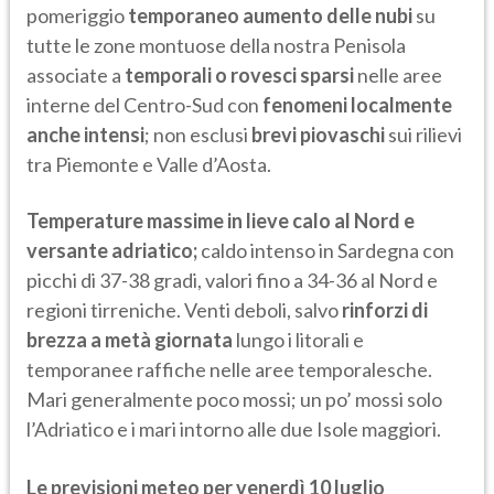
pomeriggio
temporaneo aumento delle nubi
su
tutte le zone montuose della nostra Penisola
associate a
temporali o rovesci sparsi
nelle aree
interne del Centro-Sud con
fenomeni localmente
anche intensi
; non esclusi
brevi piovaschi
sui rilievi
tra Piemonte e Valle d’Aosta.
Temperature massime in lieve calo al Nord e
versante adriatico;
caldo intenso in Sardegna con
picchi di 37-38 gradi, valori fino a 34-36 al Nord e
regioni tirreniche. Venti deboli, salvo
rinforzi di
brezza a metà giornata
lungo i litorali e
temporanee raffiche nelle aree temporalesche.
Mari generalmente poco mossi; un po’ mossi solo
l’Adriatico e i mari intorno alle due Isole maggiori.
Le previsioni meteo per venerdì 10 luglio