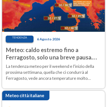
TENDENZA
6 Agosto 2026
Meteo: caldo estremo fino a
Ferragosto, solo una breve pausa.
Ecco dove
La tendenza meteo per il weekend e l'inizio della
prossima settimana, quella che ci condurrà al
Ferragosto, vede ancora temperature molto
elevate
Meteo città italiane