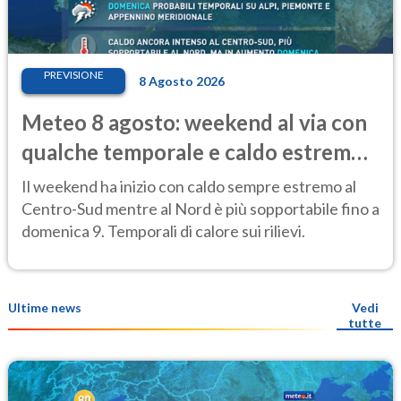
PREVISIONE
8 Agosto 2026
Meteo 8 agosto: weekend al via con
qualche temporale e caldo estremo
al Centro-Sud
Il weekend ha inizio con caldo sempre estremo al
Centro-Sud mentre al Nord è più sopportabile fino a
domenica 9. Temporali di calore sui rilievi.
Ultime news
Vedi
tutte