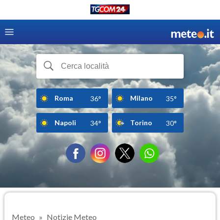
Roma
Milano
36°
35°
Napoli
Torino
34°
30°
Meteo
Notizie Meteo