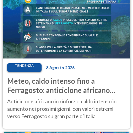
TENDENZA
8 Agosto 2026
Meteo, caldo intenso fino a
Ferragosto: anticiclone africano
ancora protagonista
Anticiclone africano in rinforzo: caldo intenso in
aumento nei prossimi giorni, con valori estremi
verso Ferragosto su gran parte d’Italia