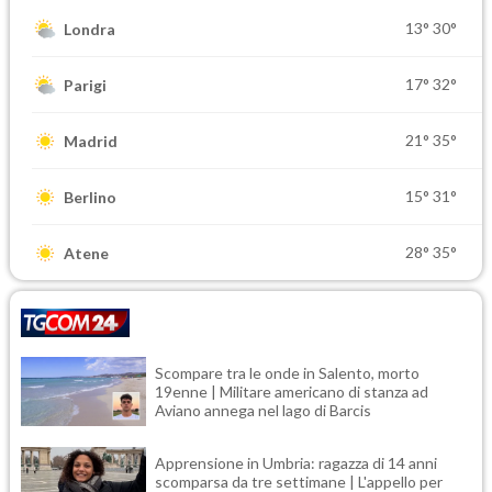
13°
30°
Londra
17°
32°
Parigi
21°
35°
Madrid
15°
31°
Berlino
28°
35°
Atene
Scompare tra le onde in Salento, morto
19enne | Militare americano di stanza ad
Aviano annega nel lago di Barcis
Apprensione in Umbria: ragazza di 14 anni
scomparsa da tre settimane | L'appello per