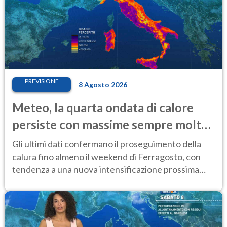
PREVISIONE
8 Agosto 2026
Meteo, la quarta ondata di calore
persiste con massime sempre molto
elevate
Gli ultimi dati confermano il proseguimento della
calura fino almeno il weekend di Ferragosto, con
tendenza a una nuova intensificazione prossima
settimana