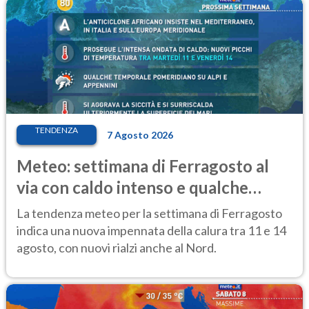
TENDENZA
7 Agosto 2026
Meteo: settimana di Ferragosto al
via con caldo intenso e qualche
temporale
La tendenza meteo per la settimana di Ferragosto
indica una nuova impennata della calura tra 11 e 14
agosto, con nuovi rialzi anche al Nord.