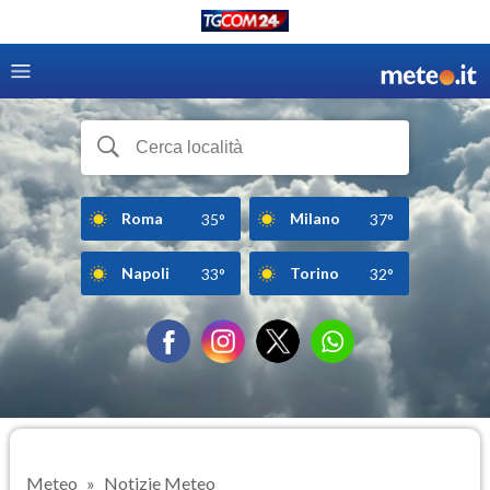
Roma
Milano
35°
37°
Napoli
Torino
33°
32°
Meteo
Notizie Meteo