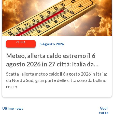
CLIMA
5 Agosto 2026
Meteo, allerta caldo estremo il 6
agosto 2026 in 27 città: Italia da
bollino rosso
Scatta l'allerta meteo caldo il 6 agosto 2026 in Italia:
da Nord a Sud, gran parte delle città sono da bollino
rosso.
Ultime news
Vedi
tutte