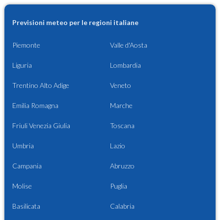
Previsioni meteo per le regioni italiane
Piemonte
Valle d'Aosta
Liguria
Lombardia
Trentino Alto Adige
Veneto
Emilia Romagna
Marche
Friuli Venezia Giulia
Toscana
Umbria
Lazio
Campania
Abruzzo
Molise
Puglia
Basilicata
Calabria