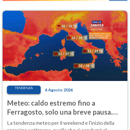
TENDENZA
6 Agosto 2026
Meteo: caldo estremo fino a
Ferragosto, solo una breve pausa.
Ecco dove
La tendenza meteo per il weekend e l'inizio della
prossima settimana, quella che ci condurrà al