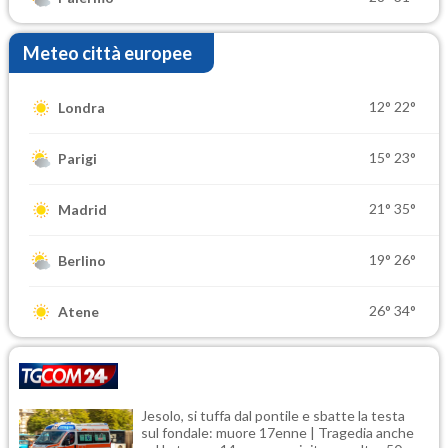
Meteo città europee
12°
22°
Londra
15°
23°
Parigi
21°
35°
Madrid
19°
26°
Berlino
26°
34°
Atene
Jesolo, si tuffa dal pontile e sbatte la testa
sul fondale: muore 17enne | Tragedia anche