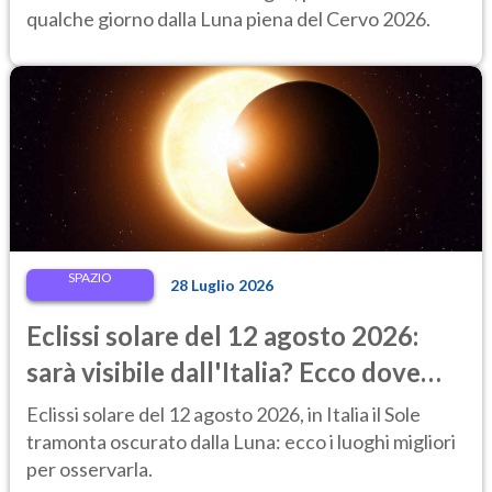
qualche giorno dalla Luna piena del Cervo 2026.
SPAZIO
28 Luglio 2026
Eclissi solare del 12 agosto 2026:
sarà visibile dall'Italia? Ecco dove
ammirarla al tramonto
Eclissi solare del 12 agosto 2026, in Italia il Sole
tramonta oscurato dalla Luna: ecco i luoghi migliori
per osservarla.