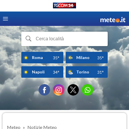
Roma
Milano
35°
35°
Napoli
Torino
34°
31°
Meteo
Notizie Meteo