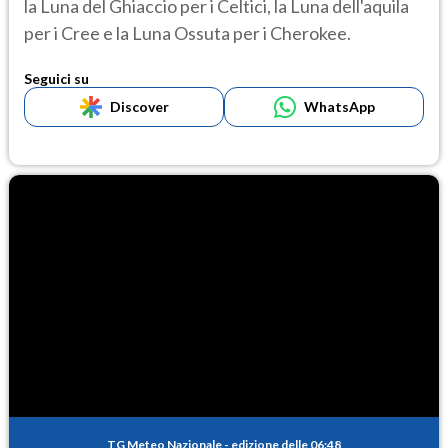
la Luna del Ghiaccio per i Celtici, la Luna dell'aquila
per i Cree e la Luna Ossuta per i Cherokee.
Seguici su
Discover
WhatsApp
TG Meteo Nazionale
-
edizione delle 06:48