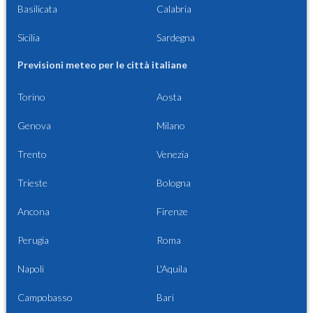
Basilicata
Calabria
Sicilia
Sardegna
Previsioni meteo per le città italiane
Torino
Aosta
Genova
Milano
Trento
Venezia
Trieste
Bologna
Ancona
Firenze
Perugia
Roma
Napoli
L'Aquila
Campobasso
Bari