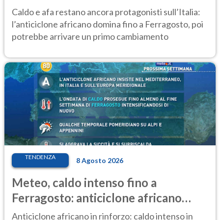
Caldo e afa restano ancora protagonisti sull’Italia:
l’anticiclone africano domina fino a Ferragosto, poi
potrebbe arrivare un primo cambiamento
TENDENZA
8 Agosto 2026
Meteo, caldo intenso fino a
Ferragosto: anticiclone africano
ancora protagonista
Anticiclone africano in rinforzo: caldo intenso in