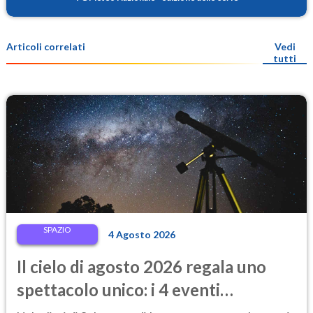
Articoli correlati
Vedi
tutti
SPAZIO
4 Agosto 2026
Il cielo di agosto 2026 regala uno
spettacolo unico: i 4 eventi
astronomici da vedere