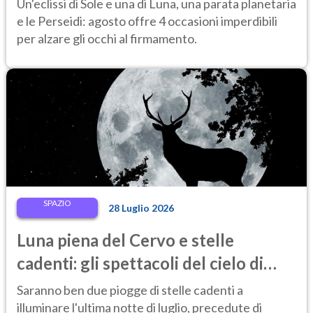
Un'eclissi di Sole e una di Luna, una parata planetaria
e le Perseidi: agosto offre 4 occasioni imperdibili
per alzare gli occhi al firmamento.
SPAZIO
28 Luglio 2026
Luna piena del Cervo e stelle
cadenti: gli spettacoli del cielo di
fine luglio 2026 da non perdere
Saranno ben due piogge di stelle cadenti a
illuminare l'ultima notte di luglio, precedute di