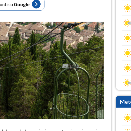
fonti su
Google
Mete