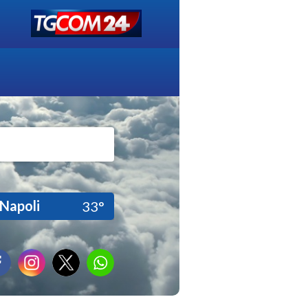
Napoli
33°