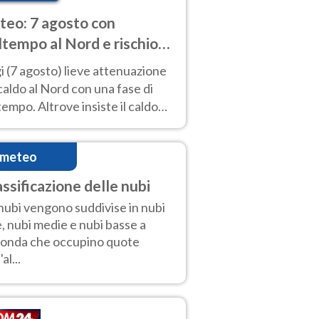
eo: 7 agosto con
tempo al Nord e rischio
ifragi. Altrove caldo
 (7 agosto) lieve attenuazione
tremo
caldo al Nord con una fase di
empo. Altrove insiste il caldo
emo con picchi di 40°C. Le
isioni
imeteo
assificazione delle nubi
nubi vengono suddivise in nubi
e, nubi medie e nubi basse a
onda che occupino quote
'al...