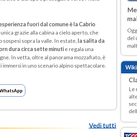
Met
mal
 esperienza fuori dal comune è la Cabrio
nub
Oggi
 unica grazie alla cabina a cielo aperto, che
es
del 
 sospesi sopra la valle. In estate,
la salita da
malt
orn dura circa sette minuti
e regala una
estr
gne. In vetta, oltre al panorama mozzafiato, è
prev
ci immersi in uno scenario alpino spettacolare.
Wik
Cl
Le 
WhatsApp
alt
sec
dell
Vedi tutti