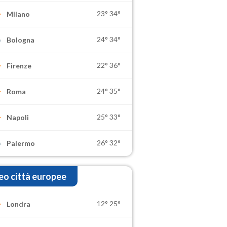
23°
34°
Milano
24°
34°
Bologna
22°
36°
Firenze
24°
35°
Roma
25°
33°
Napoli
26°
32°
Palermo
o città europee
12°
25°
Londra