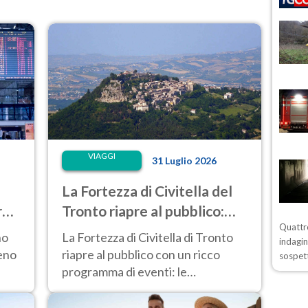
VIAGGI
31 Luglio 2026
La Fortezza di Civitella del
ro
Tronto riapre al pubblico:
Quattro
o
come visitarla, anche di
no
La Fortezza di Civitella di Tronto
indagin
notte
eno
riapre al pubblico con un ricco
sospett
programma di eventi: le
sto
informazioni su orari e biglietti.