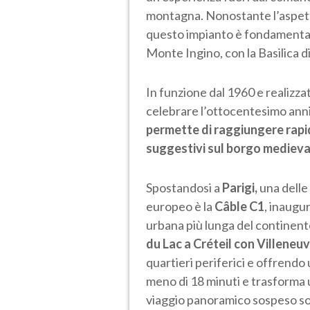
montagna. Nonostante l’aspetto 
questo impianto è fondamentale
Monte Ingino, con la Basilica d
In funzione dal 1960 e realizza
celebrare l’ottocentesimo anni
permette di raggiungere rapi
suggestivi sul borgo medieval
Spostandosi a
Parigi,
una delle
europeo è la
Câble C1
, inaugu
urbana più lunga del continente
du Lac a Créteil con Villene
quartieri periferici e offrendo u
meno di 18 minuti e trasforma
viaggio panoramico sospeso sop