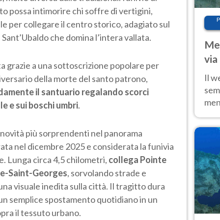
possa intimorire chi soffre di vertigini,
P
 per collegare il centro storico, adagiato sul
i Sant’Ubaldo che domina l’intera vallata.
Met
via
ta grazie a una sottoscrizione popolare per
cal
Il w
versario della morte del santo patrono,
sem
damente il santuario regalando scorci
ment
e e sui boschi umbri
.
fino
calo
 novità più sorprendenti nel panorama
rata nel dicembre 2025 e considerata la funivia
. Lunga circa 4,5 chilometri,
collega Pointe
uve-Saint-Georges
, sorvolando strade e
na visuale inedita sulla città. Il tragitto dura
 un semplice spostamento quotidiano in un
ra il tessuto urbano.