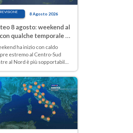
REVISIONE
8 Agosto 2026
eo 8 agosto: weekend al
 con qualche temporale e
do estremo al Centro-Sud
eekend ha inizio con caldo
pre estremo al Centro-Sud
re al Nord è più sopportabile
 a domenica 9. Temporali di
re sui rilievi.