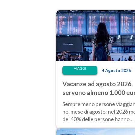
VIAGGI
4 Agosto 2026
Vacanze ad agosto 2026,
servono almeno 1.000 eu
a persona: quanto costan
Sempre meno persone viaggia
alloggio e trasporti
nel mese di agosto: nel 2026 m
del 40% delle persone hanno
organizzato una vacanza in que
periodo. Perché?