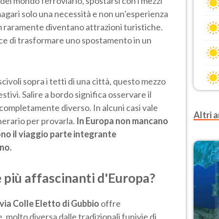
 del mondo ferroviario, spostarsi con i mezzi
magari solo una necessità e non un’esperienza
m raramente diventano attrazioni turistiche.
ce di trasformare uno spostamento in un
scivoli sopra i tetti di una città, questo mezzo
stivi. Salire a bordo significa osservare il
 completamente diverso. In alcuni casi vale
Altri a
nerario per provarla.
In Europa non mancano
no il viaggio parte integrante
ono.
e più affascinanti d'Europa?
ivia Colle Eletto di Gubbio
offre
 molto diversa dalle tradizionali funivie di