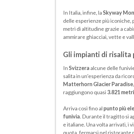
In Italia, infine, la
Skyway Mon
delle esperienze più iconiche, 
metri di altitudine grazie a c
ammirare ghiacciai, vette e val
Gli impianti di risalita
In
Svizzera
alcune delle funivi
salita in un’esperienza da ricor
Matterhorn Glacier Paradise
raggiungono quasi
3.821 metri
Arriva così fino al
punto più el
funivia
. Durante il tragitto si
e italiane. Una volta arrivati, i
quota, fermarsi nel ristorante 