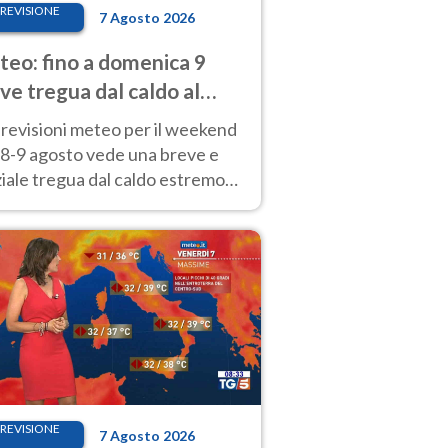
REVISIONE
7 Agosto 2026
eo: fino a domenica 9
ve tregua dal caldo al
d! Altrove calura e afa
revisioni meteo per il weekend
'8-9 agosto vede una breve e
iale tregua dal caldo estremo
Nord mentre altrove persistono
radi.
REVISIONE
7 Agosto 2026