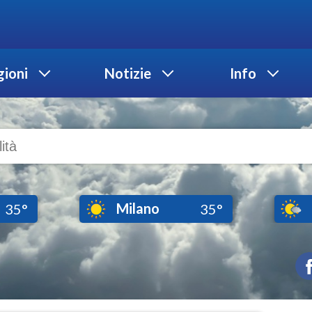
ioni
Notizie
Info
Milano
35°
35°