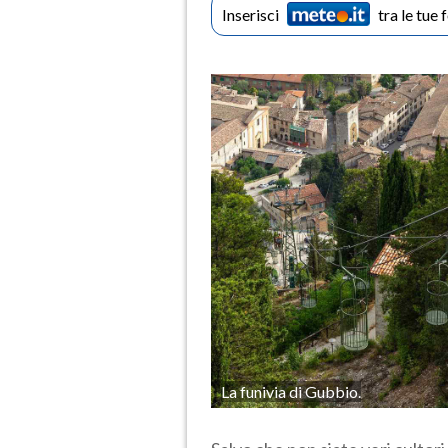
Inserisci
tra le tue 
La funivia di Gubbio.