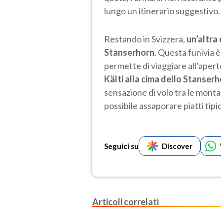
lungo un itinerario suggestivo.
Restando in Svizzera,
un’altra
Stanserhorn
. Questa funivia è
permette di viaggiare all’aperto
Kälti alla cima dello Stanserh
sensazione di volo tra le monta
possibile assaporare piatti tipi
Seguici su
Discover
Articoli correlati