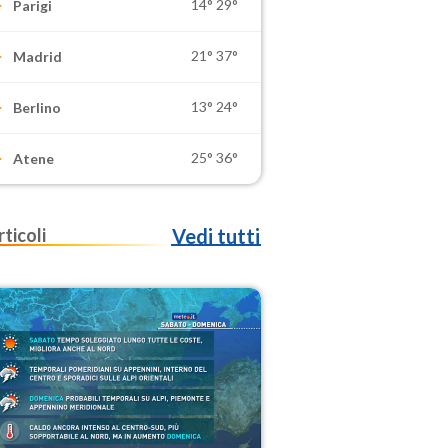
14°
29°
Parigi
21°
37°
Madrid
13°
24°
Berlino
25°
36°
Atene
rticoli
Vedi tutti