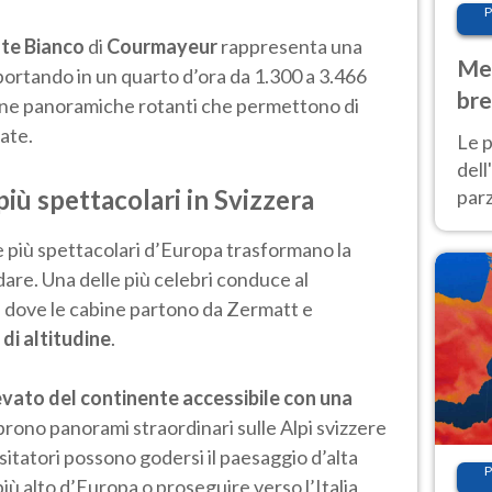
P
te Bianco
di
Courmayeur
rappresenta una
Met
portando in un quarto d’ora da 1.300 a 3.466
bre
abine panoramiche rotanti che permettono di
Nor
late.
Le p
dell
 più spettacolari in Svizzera
parz
al 
e più spettacolari d’Europa trasformano la
40 g
dare. Una delle più celebri conduce al
, dove le cabine partono da Zermatt e
 di altitudine
.
evato del continente accessibile con una
 aprono panorami straordinari sulle Alpi svizzere
 visitatori possono godersi il paesaggio d’alta
P
più alto d’Europa o proseguire verso l’Italia