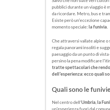
Salvo che non siate veri cultori
pubblici durante un viaggio è 
da ricordare. Metro, bus e tra
Esiste però un’eccezione capa
momento speciale:
la funivia
.
Che attraversi vallate alpine o 
regala panorami insoliti e sugge
paesaggio da un punto di vista
persino la pena modificare l’iti
tratte spettacolari che rendo
dell’esperienza: ecco quali s
Quali sono le funivi
Nel centro dell’
Umbria
,
la Fun
un’esperienza fuori dal comune,