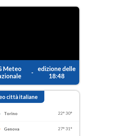
G Meteo
edizione delle
-
zionale
18:48
o città italiane
22°
30°
Torino
27°
31°
Genova