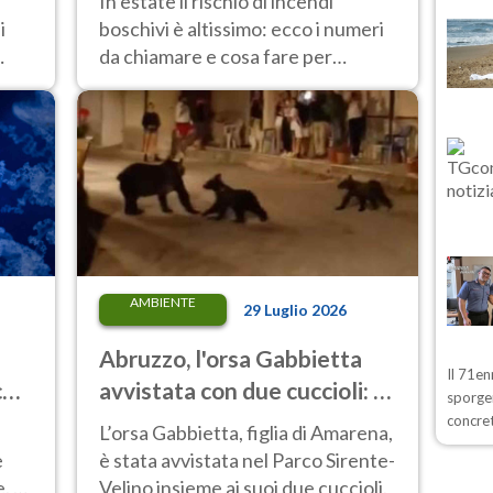
i
In estate il rischio di incendi
i
boschivi è altissimo: ecco i numeri
da chiamare e cosa fare per
mettersi in salvo
AMBIENTE
29 Luglio 2026
Abruzzo, l'orsa Gabbietta
Il 71en
oli
avvistata con due cuccioli: è
sporger
di
la figlia di Amarena
concre
L’orsa Gabbietta, figlia di Amarena,
e
è stata avvistata nel Parco Sirente-
e. A
Velino insieme ai suoi due cuccioli.