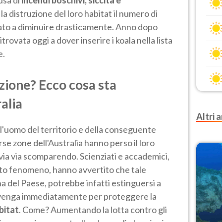
a distruzione del loro habitat il numero di
iziato a diminuire drasticamente. Anno dopo
itrovata oggi a dover inserire i koala nella lista
e.
nzione? Ecco cosa sta
alia
Altri a
l'uomo del territorio e della conseguente
verse zone dell'Australia hanno perso il loro
via via scomparendo. Scienziati e accademici,
sto fenomeno, hanno avvertito che tale
a del Paese, potrebbe infatti estinguersi a
rvenga immediatamente per proteggere la
bitat
. Come? Aumentando la lotta contro gli