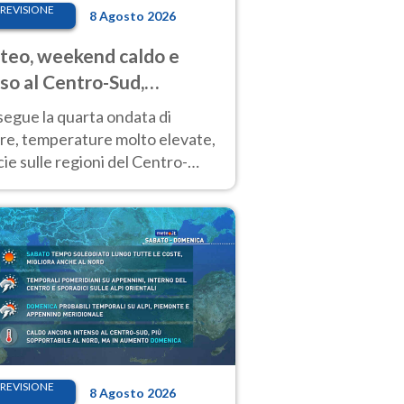
REVISIONE
8 Agosto 2026
eo, weekend caldo e
so al Centro-Sud,
porali sui rilievi
segue la quarta ondata di
ore, temperature molto elevate,
ie sulle regioni del Centro-
 Nuovi temporali di calore sulle
e montuose
REVISIONE
8 Agosto 2026