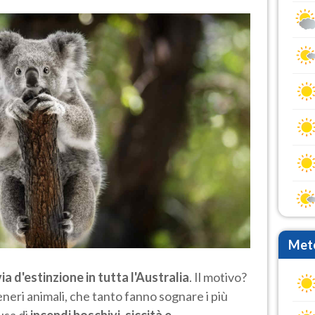
Mete
ia d'estinzione in tutta l'Australia
. Il motivo?
eneri animali, che tanto fanno sognare i più
usa di
incendi boschivi, siccità e