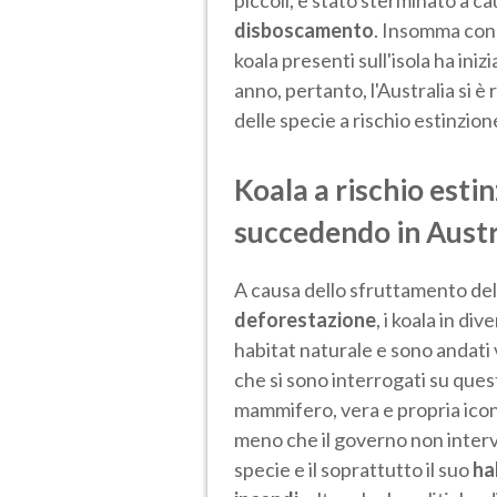
disboscamento
. Insomma con l
koala presenti sull'isola ha in
anno, pertanto, l'Australia si è r
delle specie a rischio estinzion
Koala a rischio esti
succedendo in Austr
A causa dello sfruttamento del
deforestazione
, i koala in di
habitat naturale e sono andati 
che si sono interrogati su que
mammifero, vera e propria icon
meno che il governo non inte
specie e il soprattutto il suo
ha