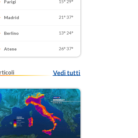
15°
29°
Parigi
21°
37°
Madrid
13°
24°
Berlino
26°
37°
Atene
rticoli
Vedi tutti