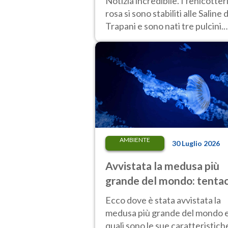
Notizia incredibile. I fenicotter
riserva
rosa si sono stabiliti alle Saline d
Trapani e sono nati tre pulcini.
Ecco cosa è successo e perché
AMBIENTE
30 Luglio 2026
Avvistata la medusa più
grande del mondo: tentac
lunghi oltre 30 metri, più 
Ecco dove è stata avvistata la
un tram cittadino
medusa più grande del mondo 
quali sono le sue caratteristich