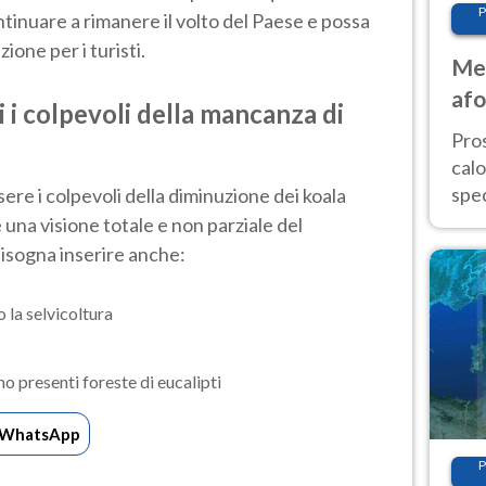
P
tinuare a rimanere il volto del Paese e possa
ione per i turisti.
Met
afo
i i colpevoli della mancanza di
tem
Pro
cal
spec
sere i colpevoli della diminuzione dei koala
Sud.
 una visione totale e non parziale del
are
 bisogna inserire anche:
 la selvicoltura
o presenti foreste di eucalipti
WhatsApp
P