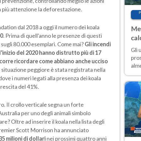
 di prevenzione, controllando meglio le azioni
 più attenzione la deforestazione.
P
dation dal 2018 a oggi il numero dei koala
Met
00
. Prima di quell'anno le presenze di questi
cal
e sugli 80.000 esemplari. Come mai?
Gli incendi
sem
Gli 
 l'inizio del 2020 hanno distrutto più di 17
pros
 occorre ricordare come abbiano anche ucciso
alm
a situazione peggiore è stata registrata nella
con
ove i numeri legati alla presenza dei koala
inte
rescita del 41%.
set
. Il crollo verticale segna un forte
Australia per uno degli animali simbolo
are? Oltre ad inserire il koala nella lista degli
l premier Scott Morrison ha annunciato
35 milioni di dollari
nei prossimi quattro anni