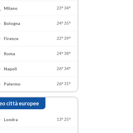
23°
34°
Milano
24°
35°
Bologna
22°
39°
Firenze
24°
38°
Roma
26°
34°
Napoli
26°
31°
Palermo
o città europee
13°
25°
Londra