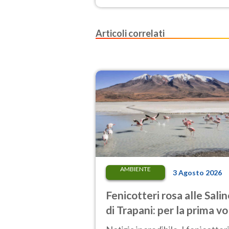
Articoli correlati
AMBIENTE
3 Agosto 2026
Fenicotteri rosa alle Sali
di Trapani: per la prima vo
nascono tre pulcini nella