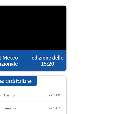
G Meteo
edizione delle
-
zionale
15:20
o città italiane
22°
33°
Torino
27°
31°
Genova