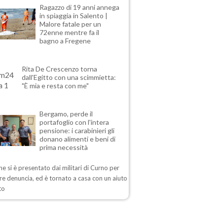
Ragazzo di 19 anni annega
in spiaggia in Salento |
Malore fatale per un
72enne mentre fa il
bagno a Fregene
Rita De Crescenzo torna
dall'Egitto con una scimmietta:
"È mia e resta con me"
Bergamo, perde il
portafoglio con l'intera
pensione: i carabinieri gli
donano alimenti e beni di
prima necessità
ne si è presentato dai militari di Curno per
e denuncia, ed è tornato a casa con un aiuto
to