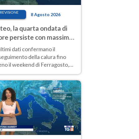
REVISIONE
8 Agosto 2026
eo, la quarta ondata di
ore persiste con massime
pre molto elevate
ultimi dati confermano il
eguimento della calura fino
eno il weekend di Ferragosto,
 tendenza a una nuova
nsificazione prossima
timana