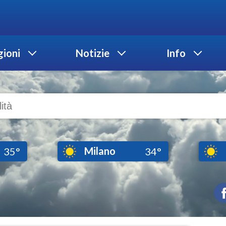
ioni
Notizie
Info
Milano
35°
34°