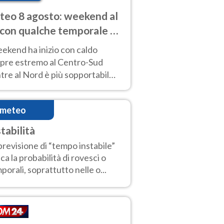
eo 8 agosto: weekend al
 con qualche temporale e
do estremo al Centro-Sud
eekend ha inizio con caldo
pre estremo al Centro-Sud
re al Nord è più sopportabile
 a domenica 9. Temporali di
re sui rilievi.
imeteo
tabilità
previsione di “tempo instabile”
ica la probabilità di rovesci o
porali, soprattutto nelle o...