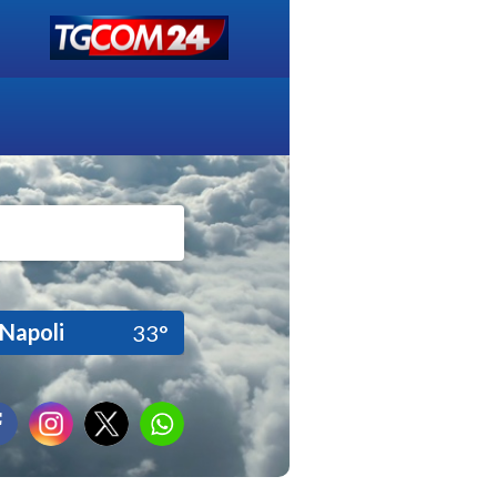
Napoli
33°