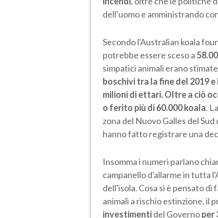
incendi
, oltre che le politiche
dell'uomo e amministrando con
Secondo l'Australian koala foun
potrebbe essere sceso a
58.0
simpatici animali erano stimat
boschivi
tra la fine del 2019 e
milioni di ettari. Oltre a ciò
o ferito più di 60.000 koala
. L
zona del Nuovo Galles del Sud d
hanno fatto registrare una dec
Insomma i numeri parlano chiaro
campanello d'allarme in tutta l'
dell'isola. Cosa si è pensato di f
animali a rischio estinzione, i
investimenti
del Governo
per 