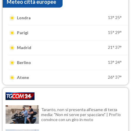
Meteo città europee
13°
25°
Londra
15°
29°
Parigi
21°
37°
Madrid
13°
24°
Berlino
26°
37°
Atene
Taranto, non si presenta all'esame di terza
media: "Non mi serve per spacciare" | Prof lo
convince con un giro in moto