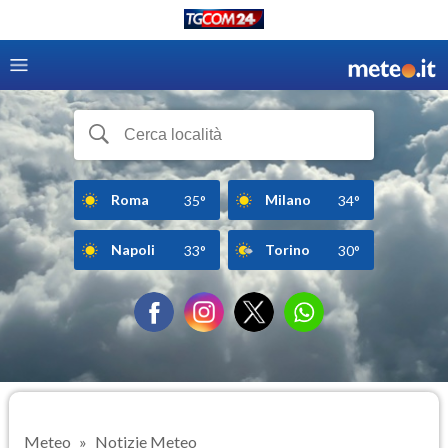
Roma
Milano
35°
34°
Napoli
Torino
33°
30°
Meteo
Notizie Meteo