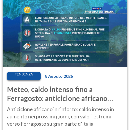
TENDENZA
8 Agosto 2026
Meteo, caldo intenso fino a
Ferragosto: anticiclone africano
ancora protagonista
Anticiclone africano in rinforzo: caldo intenso in
aumento nei prossimi giorni, con valori estremi
verso Ferragosto su gran parte d’Italia