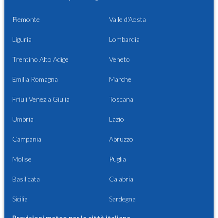
Piemonte
Valle d'Aosta
Liguria
Lombardia
Trentino Alto Adige
Veneto
Emilia Romagna
Marche
Friuli Venezia Giulia
Toscana
Umbria
Lazio
Campania
Abruzzo
Molise
Puglia
Basilicata
Calabria
Sicilia
Sardegna
Previsioni meteo per le città italiane