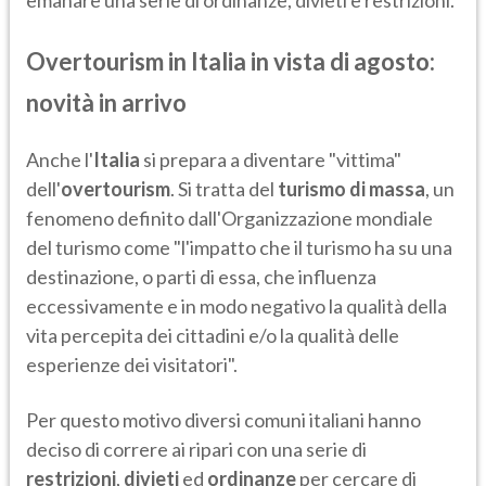
emanare una serie di ordinanze, divieti e restrizioni.
Overtourism in Italia in vista di agosto:
novità in arrivo
Anche l'
Italia
si prepara a diventare "vittima"
dell'
overtourism
. Si tratta del
turismo di massa
, un
fenomeno definito dall'Organizzazione mondiale
del turismo come "l'impatto che il turismo ha su una
destinazione, o parti di essa, che influenza
eccessivamente e in modo negativo la qualità della
vita percepita dei cittadini e/o la qualità delle
esperienze dei visitatori".
Per questo motivo diversi comuni italiani hanno
deciso di correre ai ripari con una serie di
restrizioni
,
divieti
ed
ordinanze
per cercare di