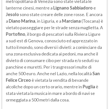
metropolitana di Venezia sono state vietata le
lanterne cinesi, mentre a
Lignano
Sabbiadoro
e
Jesolo
sono state creare delle zone rosse. E ancora
a
Diano
Marina
, in Liguria, e a
Marciana
(Toscana) è
vietato passeggiare per le strade senza maglietta. A
Portofino
, il borgo di pescatori sulla Riviera Ligure
a sud-est di Genova, conosciuto ed apprezzato in
tutto il mondo, sono diversi i divieti: a cominciare da
una zona esclusiva dedicata ai pedoni, ma anche il
divieto di consumare cibo per strada e/o seduti su
panchine e muretti. Per i trasgressori multe di
anche 500 euro. Anche nel Lazio, nella località
San
Felice Circeo
è vietata la vendita di bevande
alcoliche dopo un certo orario, mentre in
Puglia
è
stata vietata la musica in mare a bordo di navi se
ormeggiata a 500 metri dalla cosa.