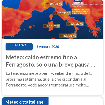
TENDENZA
6 Agosto 2026
Meteo: caldo estremo fino a
Ferragosto, solo una breve pausa.
Ecco dove
La tendenza meteo per il weekend e l'inizio della
prossima settimana, quella che ci condurrà al
Ferragosto, vede ancora temperature molto
elevate
Meteo città italiane