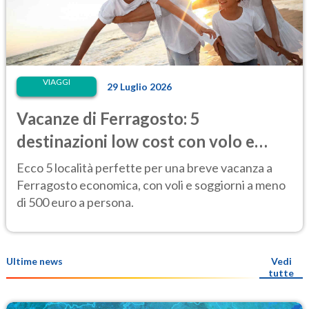
VIAGGI
29 Luglio 2026
Vacanze di Ferragosto: 5
destinazioni low cost con volo e
hotel sotto i 500 euro
Ecco 5 località perfette per una breve vacanza a
Ferragosto economica, con voli e soggiorni a meno
di 500 euro a persona.
Ultime news
Vedi
tutte