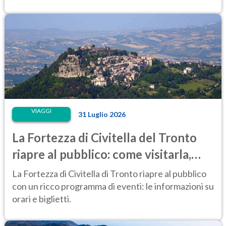
Perché?
VIAGGI
31 Luglio 2026
La Fortezza di Civitella del Tronto
riapre al pubblico: come visitarla,
anche di notte
La Fortezza di Civitella di Tronto riapre al pubblico
con un ricco programma di eventi: le informazioni su
orari e biglietti.