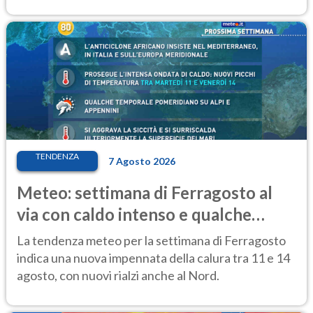
TENDENZA
7 Agosto 2026
Meteo: settimana di Ferragosto al
via con caldo intenso e qualche
temporale
La tendenza meteo per la settimana di Ferragosto
indica una nuova impennata della calura tra 11 e 14
agosto, con nuovi rialzi anche al Nord.