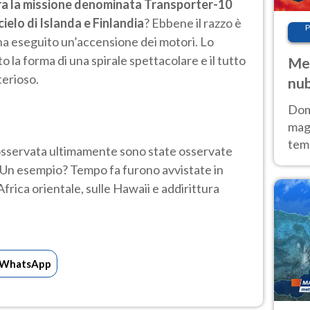
ra la missione denominata Transporter-10
cielo di Islanda e Finlandia
? Ebbene il razzo è
P
ha eseguito un’accensione dei motori. Lo
 la forma di una spirale spettacolare e il tutto
Met
erioso.
nub
Sud
Doma
magg
temp
la osservata ultimamente sono state osservate
sem
 Un esempio? Tempo fa furono avvistate in
prev
rica orientale, sulle Hawaii e addirittura
WhatsApp