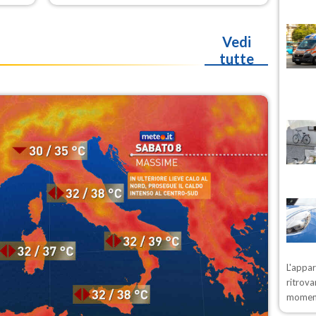
legate a questo fenomeno celeste.
Vedi
tutte
L'appa
ritrova
moment