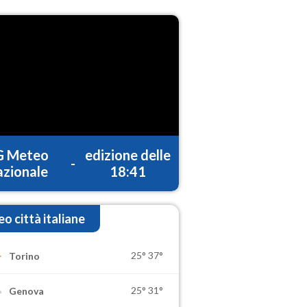
G Meteo
edizione delle
-
zionale
18:41
o città italiane
25°
37°
Torino
25°
31°
Genova