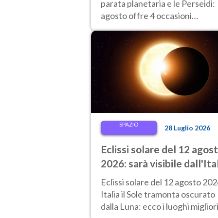
vedere
parata planetaria e le Perseidi:
agosto offre 4 occasioni
imperdibili per alzare gli occhi a
firmamento.
SPAZIO
28 Luglio 2026
Eclissi solare del 12 agos
2026: sarà visibile dall'Ita
Ecco dove ammirarla al
Eclissi solare del 12 agosto 2026
tramonto
Italia il Sole tramonta oscurato
dalla Luna: ecco i luoghi miglior