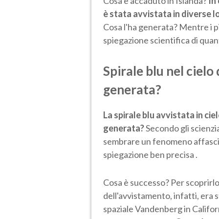
Cosa è accaduto in Islanda?
In
è stata avvistata in diverse l
Cosa l'ha generata? Mentre i pi
spiegazione scientifica di qua
Spirale blu nel cielo
generata?
La spirale blu avvistata in ci
generata?
Secondo gli scienzia
sembrare un fenomeno affasci
spiegazione ben precisa .
Cosa è successo? Per scoprirlo 
dell'avvistamento, infatti, era s
spaziale Vandenberg in Californ