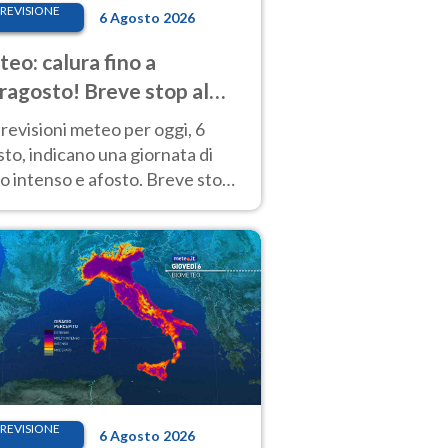
REVISIONE
6 Agosto 2026
eo: calura fino a
ragosto! Breve stop al
d tra 7 e 9 agosto
revisioni meteo per oggi, 6
to, indicano una giornata di
o intenso e afosto. Breve stop
Anticiclone solo sulle regioni del
d.
REVISIONE
6 Agosto 2026