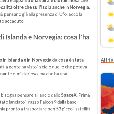
 cielo è apparsa una spirale blu luminosa che
ocalità oltre che sull'Isola anche in Norvegia
.
ù pensano già alla presenza di Ufo, ecco la
nto accaduto.
 di Islanda e
Norvegia
: cosa l'ha
elo in Islanda e in Norvegia da cosa è stata
Altri a
ti la gente ha visto in cielo quello che poteva
nante e misterioso, ma che ha una
bisogna pensare al lancio dallo
SpaceX.
Prima
tato lanciato il razzo Falcon 9 dalla base
ia pronto a trasportare ben 53 piccoli satelliti