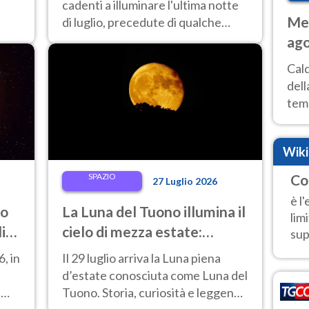
da non perdere
cadenti a illuminare l'ultima notte
Met
di luglio, precedute di qualche
l
giorno dalla Luna piena del Cervo
ago
2026.
ai 
Cal
dell
temp
inte
tre
Wik
SPAZIO
Co
27 Luglio 2026
è l
to
La Luna del Tuono illumina il
lim
lia?
cielo di mezza estate:
sup
quando e come osservarla
, in
Il 29 luglio arriva la Luna piena
d’estate conosciuta come Luna del
i
Tuono. Storia, curiosità e leggende