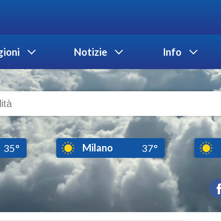
ioni
Notizie
Info
Milano
35°
37°