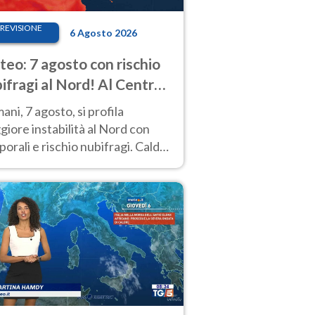
REVISIONE
6 Agosto 2026
eo: 7 agosto con rischio
ifragi al Nord! Al Centro-
 caldo estremo
ni, 7 agosto, si profila
iore instabilità al Nord con
orali e rischio nubifragi. Caldo
pre estremo al Centro-Sud. Le
isioni.