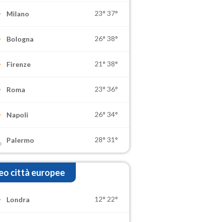
23°
37°
Milano
26°
38°
Bologna
21°
38°
Firenze
23°
36°
Roma
26°
34°
Napoli
28°
31°
Palermo
o città europee
12°
22°
Londra