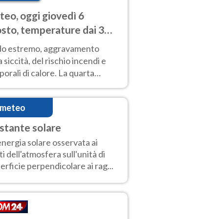
eo, oggi giovedì 6
sto, temperature dai 33
40 gradi
do estremo, aggravamento
a siccità, del rischio incendi e
orali di calore. La quarta
nsa ondata di calore non dà
gua e durerà fino Ferragosto
imeteo
stante solare
'energia solare osservata ai
iti dell'atmosfera sull'unità di
erficie perpendicolare ai rag...