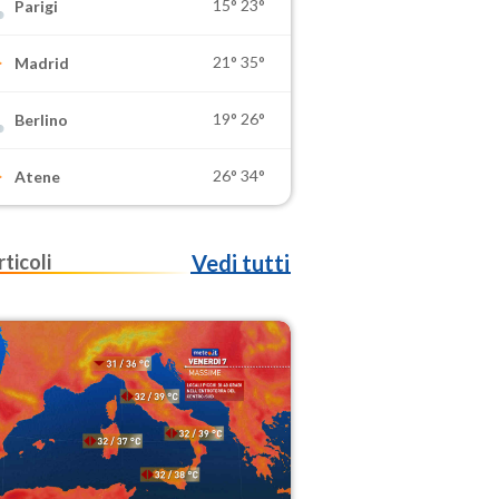
15°
23°
Parigi
21°
35°
Madrid
19°
26°
Berlino
26°
34°
Atene
rticoli
Vedi tutti