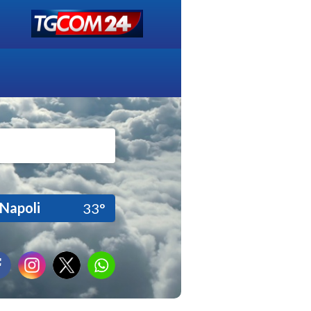
Napoli
33°