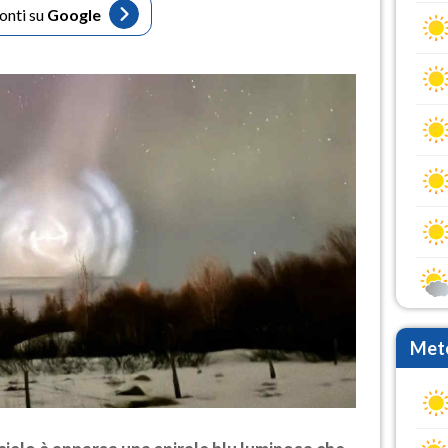
fonti su
Google
Mete