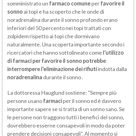
somministrato un
farmaco comune
per
favorire il
sonno
ai topi e ha scoperto che le onde di
noradrenalina durante il sonno profondo erano
inferiori del 50 percento nei topi trattati con
zolpidem rispetto ai topi che dormivano
naturalmente. Una scoperta importante secondo i
ricercatori che hanno sottolineato come
l'utilizzo
di farmaci per favorire il sonno potrebbe
interrompere l'eliminazione dei rifiuti
indotta dalla
noradrenalina
durante il sonno .
La dottoressa Hauglund sostiene: "Sempre più
persone usano
farmaci
per il sonno ed è davvero
importante sapere se si tratta di un sonno sano. Se
le persone non traggono tutti i benefici del sonno,
dovrebbero esserne consapevoli in modo da poter
prendere decisioni consapevoli". Al momento si