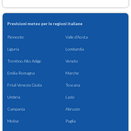
Previsioni meteo per le regioni italiane
Piemonte
Valle d'Aosta
Liguria
Lombardia
Trentino Alto Adige
Veneto
Emilia Romagna
Marche
Friuli Venezia Giulia
Toscana
Umbria
Lazio
Campania
Abruzzo
Molise
Puglia