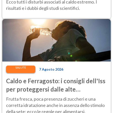
temperature
Ecco tutti i disturbi associati al caldo estremo. I
risultati e i dubbi degli studi scientifici.
SALUTE
7 Agosto 2026
Caldo e Ferragosto: i consigli dell'Iss
per proteggersi dalle alte
temperature
Frutta fresca, poca presenza di zuccheri e una
corretta idratazione anche in assenza dello stimolo
della sete: ecco le regole per alimentarsi.