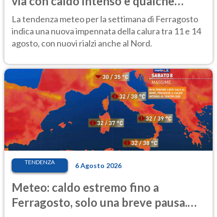
via con caldo intenso e qualche
temporale
La tendenza meteo per la settimana di Ferragosto
indica una nuova impennata della calura tra 11 e 14
agosto, con nuovi rialzi anche al Nord.
TENDENZA
6 Agosto 2026
Meteo: caldo estremo fino a
Ferragosto, solo una breve pausa.