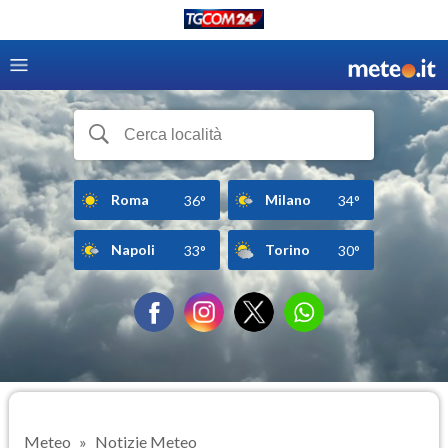
Roma
Milano
36°
34°
Napoli
Torino
33°
30°
Meteo
Notizie Meteo