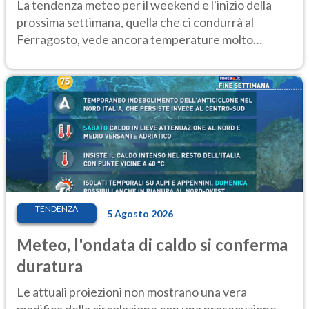
Ecco dove
La tendenza meteo per il weekend e l'inizio della
prossima settimana, quella che ci condurrà al
Ferragosto, vede ancora temperature molto
elevate
TENDENZA
5 Agosto 2026
Meteo, l'ondata di caldo si conferma
duratura
Le attuali proiezioni non mostrano una vera
modifica della circolazione con una prosecuzione