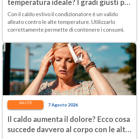
temperatura ideale? I gradi giusti per
stare bene e risparmiare
Con il caldo estivo il condizionatore è un valido
alleato contro le alte temperature. Utilizzarlo
correttamente permette di contenere i consumi.
SALUTE
7 Agosto 2026
Il caldo aumenta il dolore? Ecco cosa
succede davvero al corpo con le alte