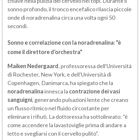
chiave nella pulizia del cervello nei topi. Durante il
sonno profondo, il tronco encefalico rilascia piccole
onde di noradrenalina circa una volta ogni 50
secondi.
Sonno e correlazione con la noradrenalina: "è
come il direttore d'orchestra"
Maiken Nedergaard
, professoressa dell'Università
di Rochester, New York, e dell'Università di
Copenhagen, Danimarca, ha spiegato che la
noradrenalina
innesca la
contrazione dei vasi
sanguigni
, generando pulsazioni lente che creano
un flusso ritmico nel fluido circostante per
eliminare i rifiuti. La dottoressa ha sottolineato: "è
come accendere la lavastoviglie prima di andare a
letto e svegliarsi con il cervello pulito".