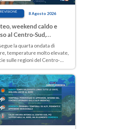
REVISIONE
8 Agosto 2026
eo, weekend caldo e
so al Centro-Sud,
porali sui rilievi
segue la quarta ondata di
ore, temperature molto elevate,
ie sulle regioni del Centro-
 Nuovi temporali di calore sulle
e montuose