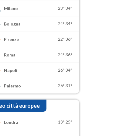
23°
34°
Milano
24°
34°
Bologna
22°
36°
Firenze
24°
36°
Roma
26°
34°
Napoli
26°
31°
Palermo
o città europee
13°
25°
Londra