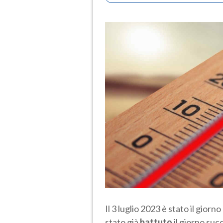
Il 3 luglio 2023 è stato il giorn
stato già
battuto
il giorno suc