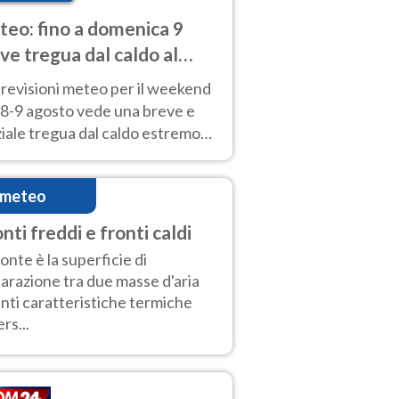
eo: fino a domenica 9
ve tregua dal caldo al
d! Altrove calura e afa
revisioni meteo per il weekend
'8-9 agosto vede una breve e
iale tregua dal caldo estremo
Nord mentre altrove persistono
radi.
imeteo
nti freddi e fronti caldi
fronte è la superficie di
arazione tra due masse d'aria
nti caratteristiche termiche
rs...