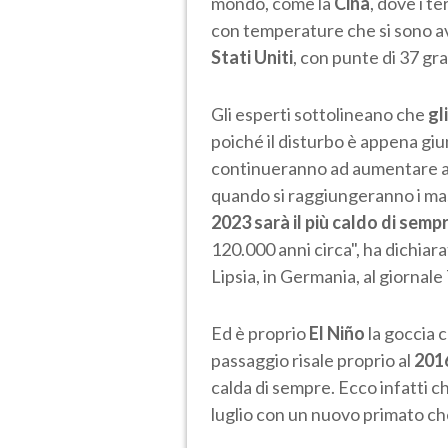
mondo, come la
Cina
, dove i t
con temperature che si sono av
Stati Uniti
, con punte di 37 gra
Gli esperti sottolineano che
gl
poiché il disturbo è appena gi
continueranno ad aumentare anco
quando si raggiungeranno i mass
2023 sarà il più caldo di semp
120.000 anni circa", ha dichiara
Lipsia, in Germania, al giornal
Ed è proprio
El Niño
la goccia c
passaggio risale proprio al
201
calda di sempre. Ecco infatti ch
luglio con un nuovo primato che