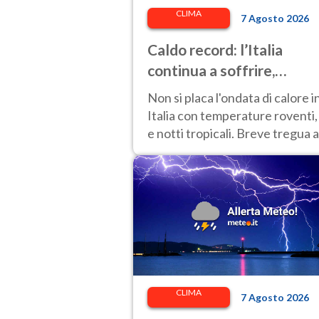
CLIMA
7 Agosto 2026
Caldo record: l’Italia
continua a soffrire,
temperature oltre 40°C e
Non si placa l'ondata di calore i
afa per altri 10 giorni
Italia con temperature roventi,
e notti tropicali. Breve tregua a
Nord.
CLIMA
7 Agosto 2026