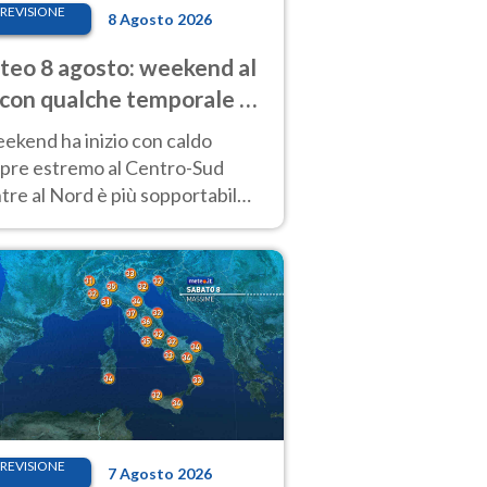
REVISIONE
8 Agosto 2026
eo 8 agosto: weekend al
 con qualche temporale e
do estremo al Centro-Sud
eekend ha inizio con caldo
pre estremo al Centro-Sud
re al Nord è più sopportabile
 a domenica 9. Temporali di
re sui rilievi.
REVISIONE
7 Agosto 2026