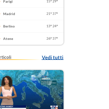
15°
29°
Parigi
21°
37°
Madrid
13°
24°
Berlino
26°
37°
Atene
rticoli
Vedi tutti