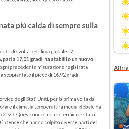
rnata più calda di sempre sulla
unto di svolta nel clima globale:
la
pari a 17,01 gradi, ha stabilito un nuovo
ogni precedente misurazione registrata
Altri a
a soppiantato il picco di 16,92 gradi
vice degli Stati Uniti, per la prima volta da
rare il clima, la temperatura media globale ha
glio 2023. Questo incremento termico è stato
e
intense che hanno colpito diverse parti del