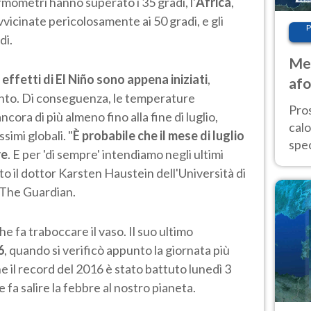
ermometri hanno superato i 35 gradi, l'
Africa
,
vicinate pericolosamente ai 50 gradi, e gli
P
di.
Met
i effetti di El Niño sono appena iniziati
,
afo
unto. Di conseguenza, le temperature
tem
Pro
ra di più almeno fino alla fine di luglio,
cal
imi globali. "
È probabile che il mese di luglio
spec
re
. E per 'di sempre' intendiamo negli ultimi
Sud.
to il dottor Karsten Haustein dell'Università di
are
e The Guardian.
he fa traboccare il vaso. Il suo ultimo
6
, quando si verificò appunto la giornata più
e il record del 2016 è stato battuto lunedì 3
 fa salire la febbre al nostro pianeta.