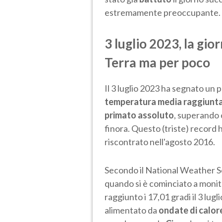
estremamente preoccupante.
3 luglio 2023, la gio
Terra ma per poco
Il 3 luglio 2023 ha segnato un p
temperatura media raggiunta, 
primato assoluto
, superando 
finora. Questo (triste) record h
riscontrato nell'agosto 2016.
Secondo il National Weather Ser
quando si è cominciato a monito
raggiunto i 17,01 gradi il 3 lu
alimentato da
ondate di calor