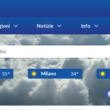
ioni
Notizie
Info
Milano
35°
34°