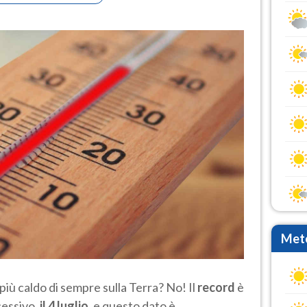
Mete
o più caldo di sempre sulla Terra? No! Il
record
è
cessivo,
il 4 luglio
, e questo dato è