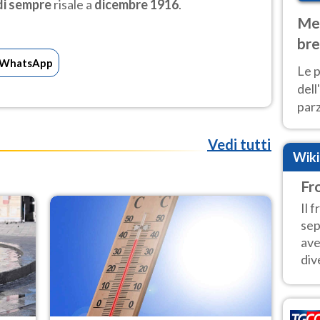
di sempre
risale a
dicembre 1916
.
Met
bre
Nor
WhatsApp
Le p
dell
parz
al 
40 g
Vedi tutti
Wik
Fro
Il 
sep
ave
dive