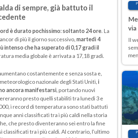
P
alda di sempre, già battuto il
ecedente
Met
via
ecord è durato pochissimo: soltanto 24 ore
. La
cal
ancor di più il giorno successivo,
martedì 4
Il w
iù intenso che ha superato di 0,17 gradi il
sem
ment
atura media globale è arrivata a 17,18 gradi.
fino
calo
 aumentano costantemente e senza sosta e,
meteorologico nazionale degli Stati Uniti,
i
ono ancora manifestarsi
, portando nuovi
eranno presto quelli stabiliti tra lunedì 3 e
2000, i record di temperatura sono stati battuti
ue anni classificati tra i più caldi nella storia
he, che presto diventeranno sei entro la fine
lassificati tra i più caldi. Al contrario, l'ultimo
P