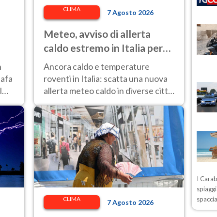
CLIMA
7 Agosto 2026
Meteo, avviso di allerta
caldo estremo in Italia per
l'8 agosto 2026: le città a
n
Ancora caldo e temperature
rischio per il Ministero della
 afa
roventi in Italia: scatta una nuova
Salute
l
allerta meteo caldo in diverse città
contrassegnate dal bollino rosso e
giallo.
I Carab
spiaggi
CLIMA
spaccia
7 Agosto 2026