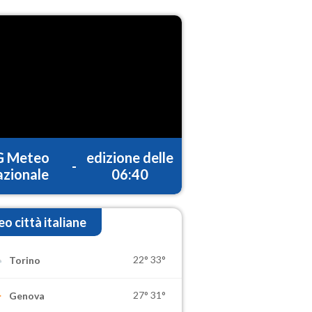
G Meteo
edizione delle
-
zionale
06:40
o città italiane
22°
33°
Torino
27°
31°
Genova