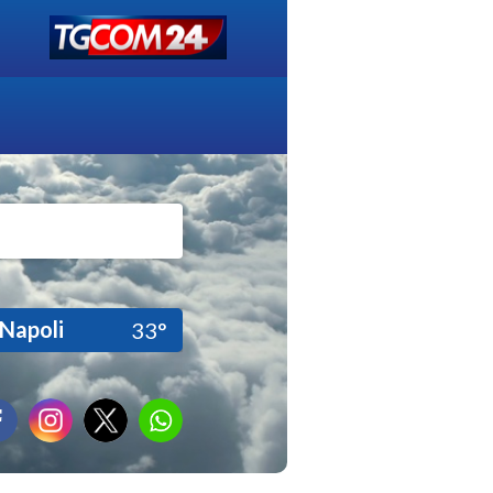
Napoli
33°