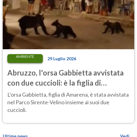
AMBIENTE
29 Luglio 2026
Abruzzo, l'orsa Gabbietta avvistata
con due cuccioli: è la figlia di
Amarena
L’orsa Gabbietta, figlia di Amarena, è stata avvistata
nel Parco Sirente-Velino insieme ai suoi due
cuccioli.
Ultime news
Vedi