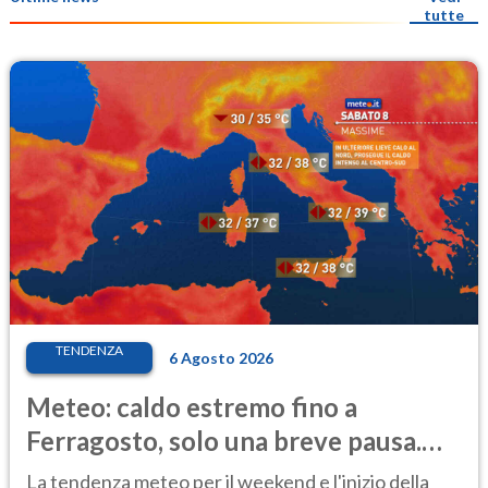
tutte
TENDENZA
6 Agosto 2026
Meteo: caldo estremo fino a
Ferragosto, solo una breve pausa.
Ecco dove
La tendenza meteo per il weekend e l'inizio della