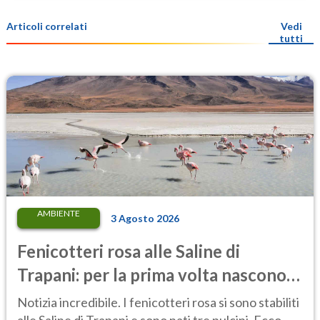
Articoli correlati
Vedi
tutti
AMBIENTE
3 Agosto 2026
Fenicotteri rosa alle Saline di
Trapani: per la prima volta nascono
tre pulcini nella riserva
Notizia incredibile. I fenicotteri rosa si sono stabiliti
alle Saline di Trapani e sono nati tre pulcini. Ecco