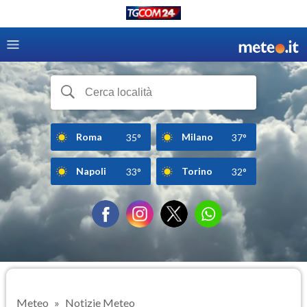
Roma
Milano
35°
37°
Napoli
Torino
33°
32°
Meteo
Notizie Meteo