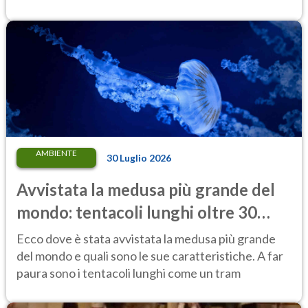
AMBIENTE
30 Luglio 2026
Avvistata la medusa più grande del
mondo: tentacoli lunghi oltre 30
metri, più di un tram cittadino
Ecco dove è stata avvistata la medusa più grande
del mondo e quali sono le sue caratteristiche. A far
paura sono i tentacoli lunghi come un tram