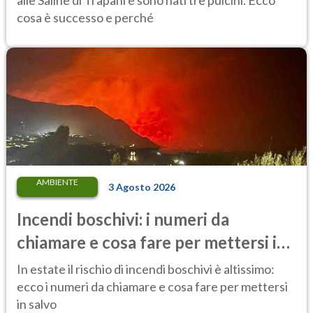
cosa è successo e perché
AMBIENTE
3 Agosto 2026
Incendi boschivi: i numeri da
chiamare e cosa fare per mettersi in
salvo
In estate il rischio di incendi boschivi è altissimo:
ecco i numeri da chiamare e cosa fare per mettersi
in salvo