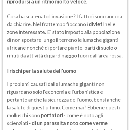
riprodursi a un ritmo molto veloce
.
Cosa ha scatenato l'invasione? I fattori sono ancora
da chiarire. Nel frattempo fioccano i
divieti
nelle
zone interessate. E' stato imposto alla popolazione
di non spostare lungo il terreno le lumache giganti
africane nonché di portare piante, parti di suolo o
rifiuti da attività di giardinaggio fuori dall'area rossa.
I rischi per la salute dell'uomo
I problemi causati dalle lumache giganti non
riguardano solo l'economia e l'urbanistica e
pertanto anche la sicurezza dell'uomo, bensì anche
la salute di quest'ultimo. Come mai? Ebbene questi
molluschi sono
portatori
- come è noto agli
scienziati -
di un parassita noto come verme