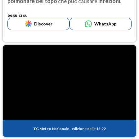
polmonare del topo
che può
causare
infezioni
.
Seguici su
Discover
WhatsApp
TG Meteo Nazionale
-
edizione delle 15:22