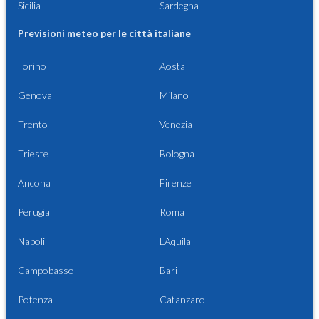
Sicilia
Sardegna
Previsioni meteo per le città italiane
Torino
Aosta
Genova
Milano
Trento
Venezia
Trieste
Bologna
Ancona
Firenze
Perugia
Roma
Napoli
L'Aquila
Campobasso
Bari
Potenza
Catanzaro