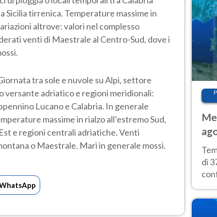
a Sicilia tirrenica. Temperature massime in
variazioni altrove: valori nel complesso
erati venti di Maestrale al Centro-Sud, dove i
ossi.
iornata tra sole e nuvole su Alpi, settore
 versante adriatico e regioni meridionali:
P
 Appennino Lucano e Calabria. In generale
Met
Temperature massime in rialzo all’estremo Sud,
ago
st e regioni centrali adriatiche. Venti
tem
montana o Maestrale. Mari in generale mossi.
Tem
di 3
con
WhatsApp
calu
wee