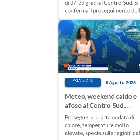
di 37-39 gradi al Centro-Sud. Si
conferma il proseguimento del
calura fino almeno a tutto il
weekend di Ferragosto
PREVISIONE
8 Agosto 2026
Meteo, weekend caldo e
afoso al Centro-Sud,
temporali sui rilievi
Prosegue la quarta ondata di
calore, temperature molto
elevate, specie sulle regioni del