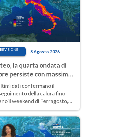
REVISIONE
8 Agosto 2026
eo, la quarta ondata di
ore persiste con massime
pre molto elevate
ultimi dati confermano il
eguimento della calura fino
eno il weekend di Ferragosto,
 tendenza a una nuova
nsificazione prossima
timana