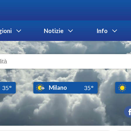
ioni
Notizie
Info
Milano
35°
35°