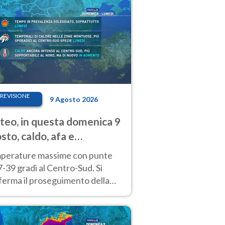
REVISIONE
9 Agosto 2026
eo, in questa domenica 9
sto, caldo, afa e
porali di calore
perature massime con punte
7-39 gradi al Centro-Sud. Si
ferma il proseguimento della
ra fino almeno a tutto il
kend di Ferragosto