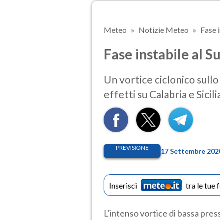
Meteo
Notizie Meteo
Fase i
Fase instabile al S
Un vortice ciclonico sullo 
effetti su Calabria e Sicili
PREVISIONE
17 Settembre 2020
Inserisci
tra le tue 
L’intenso vortice di bassa pres