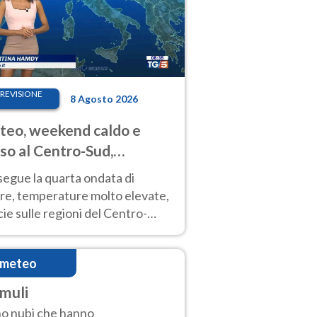
REVISIONE
8 Agosto 2026
eo, weekend caldo e
so al Centro-Sud,
porali sui rilievi
segue la quarta ondata di
ore, temperature molto elevate,
ie sulle regioni del Centro-
 Nuovi temporali di calore sulle
e montuose
imeteo
muli
o nubi che hanno