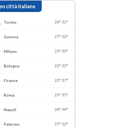
o città italiane
26°
31°
Torino
27°
32°
Genova
23°
35°
Milano
22°
35°
Bologna
23°
37°
Firenze
25°
35°
Roma
26°
34°
Napoli
27°
32°
Palermo