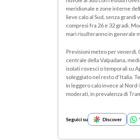
meridionale e zone interne dell
lieve calo al Sud, senza grandi 
compresi fra 26 e 32 gradi. Mod
mari risulteranno in generale m
Previsioni meteo per venerdì. G
centrale della Valpadana, medio
isolati rovesci o temporali su
soleggiato nel resto d’Italia. 
in leggero calo invece al Nord-E
moderati, in prevalenza di Tra
Seguici su
Discover