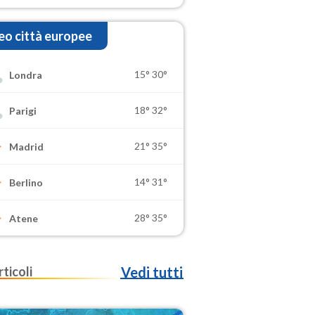
o città europee
15°
30°
Londra
18°
32°
Parigi
21°
35°
Madrid
14°
31°
Berlino
28°
35°
Atene
rticoli
Vedi tutti