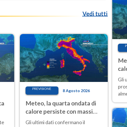
Vedi tutti
P
Met
cal
sem
Gli 
pros
PREVISIONE
8 Agosto 2026
alm
con
ca
Meteo, la quarta ondata di
inte
calore persiste con massime
set
sempre molto elevate
te
Gli ultimi dati confermano il