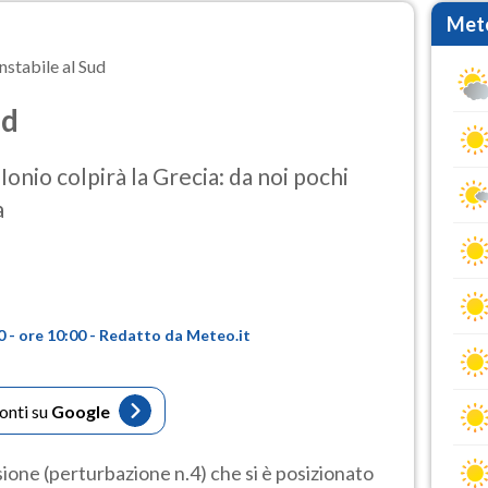
Mete
nstabile al Sud
ud
Ionio colpirà la Grecia: da noi pochi
a
 - ore 10:00 - Redatto da Meteo.it
fonti su
Google
sione (perturbazione n.4) che si è posizionato