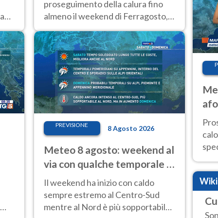
proseguimento della calura fino
la
almeno il weekend di Ferragosto,
con tendenza a una nuova
intensificazione prossima
settimana
P
Met
afo
tem
Pro
PREVISIONE
8 Agosto 2026
cal
spec
Meteo 8 agosto: weekend al
Sud.
via con qualche temporale e
are
caldo estremo al Centro-Sud
Wik
Il weekend ha inizio con caldo
sempre estremo al Centro-Sud
Cu
mentre al Nord è più sopportabile
Son