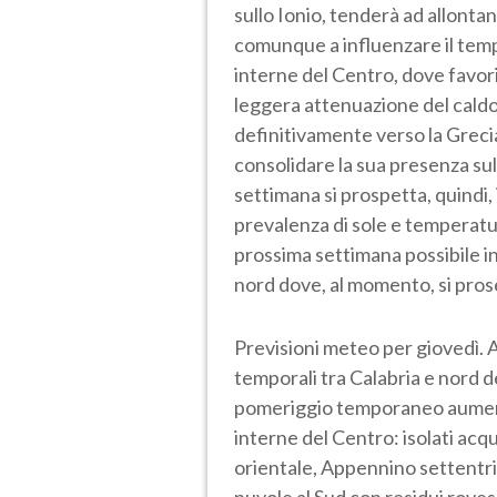
sullo Ionio, tenderà ad allonta
comunque a influenzare il tempo
interne del Centro, dove favor
leggera attenuazione del caldo.
definitivamente verso la Grecia
consolidare la sua presenza sull
settimana si prospetta, quindi, 
prevalenza di sole e temperatur
prossima settimana possibile i
nord dove, al momento, si pro
Previsioni meteo per giovedì. A
temporali tra Calabria e nord del
pomeriggio temporaneo aumento
interne del Centro: isolati acq
orientale, Appennino settentrion
nuvole al Sud con residui rovesc