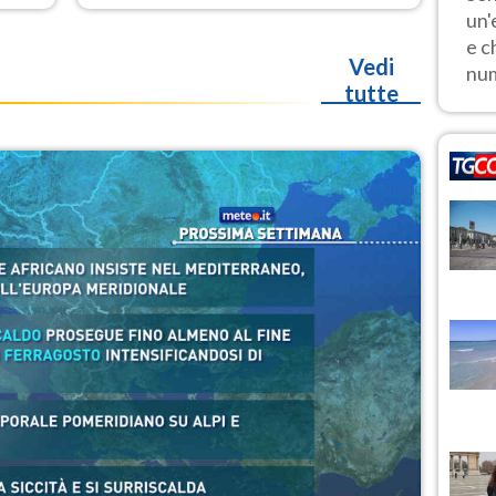
fino a domenica 9. Temporali di
un'
calore sui rilievi.
e c
Vedi
num
tutte