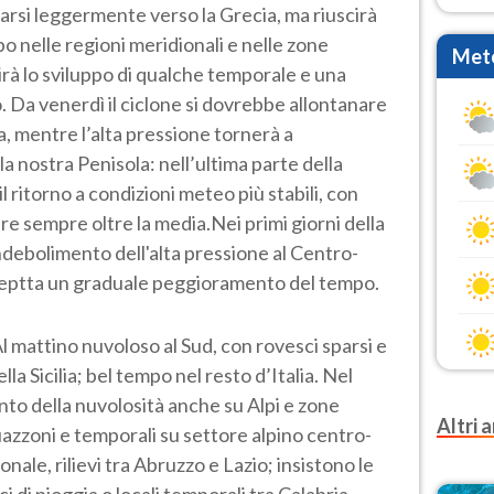
narsi leggermente verso la Grecia, ma riuscirà
 nelle regioni meridionali e nelle zone
Mete
irà lo sviluppo di qualche temporale e una
 Da venerdì il ciclone si dovrebbe allontanare
, mentre l’alta pressione tornerà a
a nostra Penisola: nell’ultima parte della
il ritorno a condizioni meteo più stabili, con
e sempre oltre la media.Nei primi giorni della
ndebolimento dell'alta pressione al Centro-
septta un graduale peggioramento del tempo.
l mattino nuvoloso al Sud, con rovesci sparsi e
la Sicilia; bel tempo nel resto d’Italia. Nel
 della nuvolosità anche su Alpi e zone
Altri a
uazzoni e temporali su settore alpino centro-
ale, rilievi tra Abruzzo e Lazio; insistono le
i di pioggia o locali temporali tra Calabria