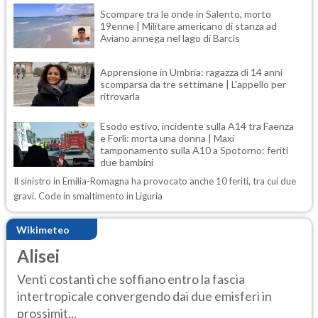
Scompare tra le onde in Salento, morto
19enne | Militare americano di stanza ad
Aviano annega nel lago di Barcis
Apprensione in Umbria: ragazza di 14 anni
scomparsa da tre settimane | L'appello per
ritrovarla
Esodo estivo, incidente sulla A14 tra Faenza
e Forlì: morta una donna | Maxi
tamponamento sulla A10 a Spotorno: feriti
due bambini
Il sinistro in Emilia-Romagna ha provocato anche 10 feriti, tra cui due
gravi. Code in smaltimento in Liguria
Wikimeteo
Alisei
Venti costanti che soffiano entro la fascia
intertropicale convergendo dai due emisferi in
prossimit...