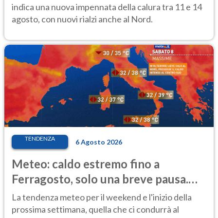
indica una nuova impennata della calura tra 11 e 14
agosto, con nuovi rialzi anche al Nord.
TENDENZA
6 Agosto 2026
Meteo: caldo estremo fino a
Ferragosto, solo una breve pausa.
Ecco dove
La tendenza meteo per il weekend e l'inizio della
prossima settimana, quella che ci condurrà al