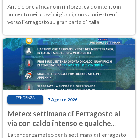
ancora protagonista
Anticiclone africano in rinforzo: caldo intenso in
aumento nei prossimi giorni, con valori estremi
verso Ferragosto su gran parte d’Italia
TENDENZA
7 Agosto 2026
Meteo: settimana di Ferragosto al
via con caldo intenso e qualche
temporale
La tendenza meteo per la settimana di Ferragosto