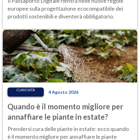
Il Passaporto Digitale rientra nelle nuove regole
all’abbigliamento
europee sulla progettazione ecocompatibile dei
prodotti sostenibili e diventerà obbligatorio.
CURIOSITÀ
4 Agosto 2026
Quando è il momento migliore per
annaffiare le piante in estate?
Prendersi cura delle piante in estate: ecco quando
è il momento migliore per annaffiare le piante