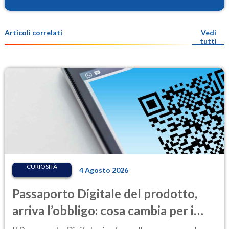
Articoli correlati
Vedi
tutti
CURIOSITÀ
4 Agosto 2026
Passaporto Digitale del prodotto,
arriva l’obbligo: cosa cambia per i
consumatori, dalle batterie