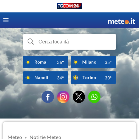
Roma
Milano
36°
35°
Napoli
Torino
34°
30°
Meteo
Notizie Meteo