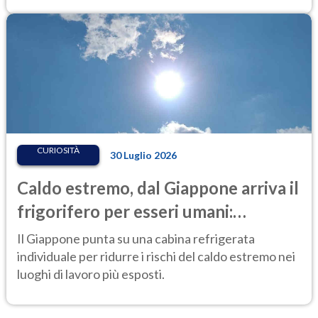
CURIOSITÀ
30 Luglio 2026
Caldo estremo, dal Giappone arriva il
frigorifero per esseri umani:
l'invenzione anti-afa che fa
Il Giappone punta su una cabina refrigerata
discutere
individuale per ridurre i rischi del caldo estremo nei
luoghi di lavoro più esposti.