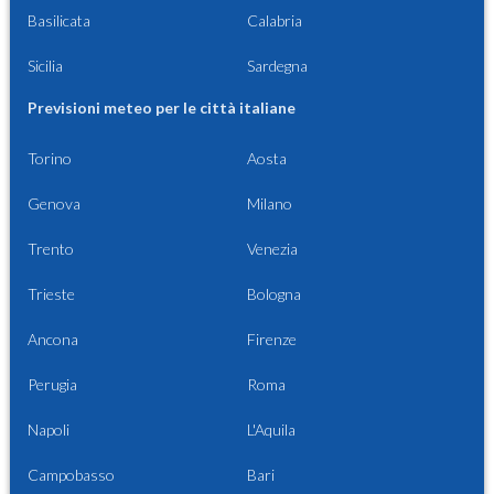
Basilicata
Calabria
Sicilia
Sardegna
Previsioni meteo per le città italiane
Torino
Aosta
Genova
Milano
Trento
Venezia
Trieste
Bologna
Ancona
Firenze
Perugia
Roma
Napoli
L'Aquila
Campobasso
Bari