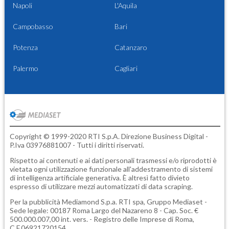
Napoli
L'Aquila
Campobasso
Bari
Potenza
Catanzaro
Palermo
Cagliari
Copyright © 1999-2020 RTI S.p.A. Direzione Business Digital -
P.Iva 03976881007 - Tutti i diritti riservati.
Rispetto ai contenuti e ai dati personali trasmessi e/o riprodotti è
vietata ogni utilizzazione funzionale all'addestramento di sistemi
di intelligenza artificiale generativa. È altresì fatto divieto
espresso di utilizzare mezzi automatizzati di data scraping.
Per la pubblicità
Mediamond S.p.a.
RTI spa, Gruppo Mediaset -
Sede legale: 00187 Roma Largo del Nazareno 8 - Cap. Soc. €
500.000.007,00 int. vers. - Registro delle Imprese di Roma,
C.F.06921720154