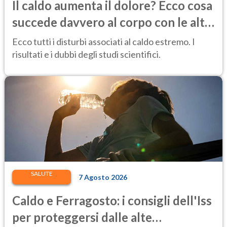
Il caldo aumenta il dolore? Ecco cosa
succede davvero al corpo con le alte
temperature
Ecco tutti i disturbi associati al caldo estremo. I
risultati e i dubbi degli studi scientifici.
SALUTE
7 Agosto 2026
Caldo e Ferragosto: i consigli dell'Iss
per proteggersi dalle alte