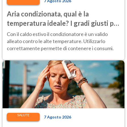
7 Agosto 2026
Aria condizionata, qual è la
temperatura ideale? I gradi giusti per
stare bene e risparmiare
Con il caldo estivo il condizionatore è un valido
alleato contro le alte temperature. Utilizzarlo
correttamente permette di contenere i consumi.
SALUTE
7 Agosto 2026