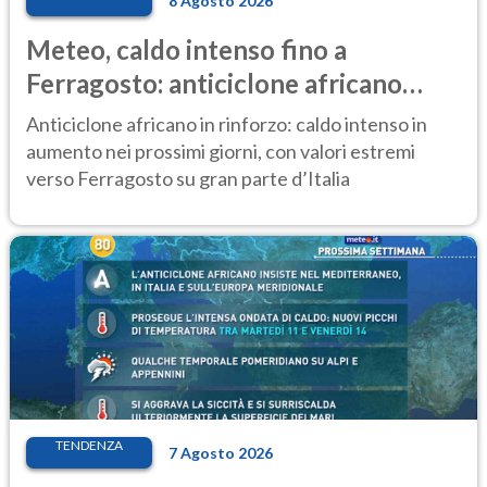
8 Agosto 2026
Meteo, caldo intenso fino a
Ferragosto: anticiclone africano
ancora protagonista
Anticiclone africano in rinforzo: caldo intenso in
aumento nei prossimi giorni, con valori estremi
verso Ferragosto su gran parte d’Italia
TENDENZA
7 Agosto 2026