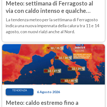
Meteo: settimana di Ferragosto al
via con caldo intenso e qualche
temporale
La tendenza meteo per la settimana di Ferragosto
indica una nuova impennata della calura tra 11 e 14
agosto, con nuovi rialzi anche al Nord.
TENDENZA
6 Agosto 2026
Meteo: caldo estremo fino a