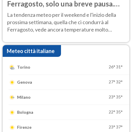
Ferragosto, solo una breve pausa.
Ecco dove
La tendenza meteo per il weekend e l'inizio della
prossima settimana, quella che ci condurrà al
Ferragosto, vede ancora temperature molto
elevate
Meteo città italiane
26°
31°
Torino
27°
32°
Genova
23°
35°
Milano
22°
35°
Bologna
23°
37°
Firenze