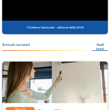
TG Meteo Nazionale
-
edizione delle 05:59
Articoli correlati
Vedi
tutti
SALUTE