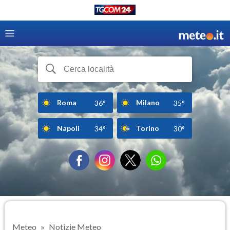
Roma
Milano
36°
35°
Napoli
Torino
34°
30°
Meteo
Notizie Meteo