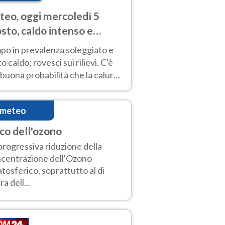
eo, oggi mercoledì 5
sto, caldo intenso e
porali
po in prevalenza soleggiato e
o caldo; rovesci sui rilievi. C'è
buona probabilità che la calura
a protrarsi fino almeno a
ragosto
imeteo
co dell'ozono
progressiva riduzione della
centrazione dell'Ozono
atosferico, soprattutto al di
ra dell...