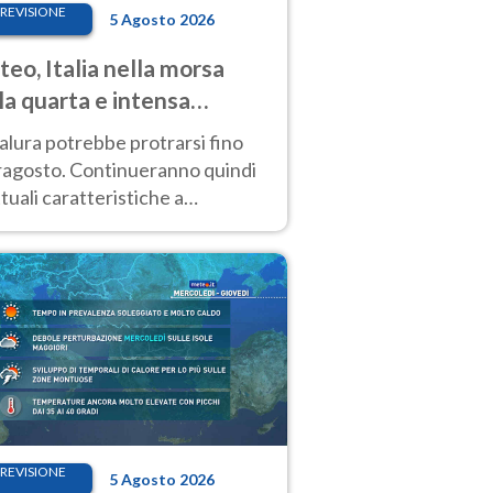
REVISIONE
5 Agosto 2026
eo, Italia nella morsa
la quarta e intensa
ata di caldo
alura potrebbe protrarsi fino
ragosto. Continueranno quindi
ttuali caratteristiche a
inare le prossime giornate:
o estremo e temporali di calore
REVISIONE
5 Agosto 2026