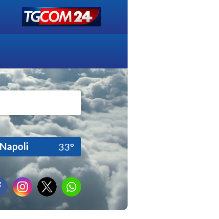
Napoli
33°