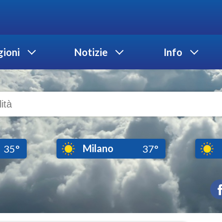
ioni
Notizie
Info
Milano
35°
37°