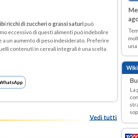
Met
ago
ibi ricchi di zuccheri o grassi saturi
può
tem
Tem
o eccessivo di questi alimenti può indebolire
molt
re a un aumento di peso indesiderato. Preferire
una 
lli contenuti in cereali integrali è una scelta
poss
Fer
Wik
Bu
WhatsApp
La 
con
str
sop
Vedi tutti