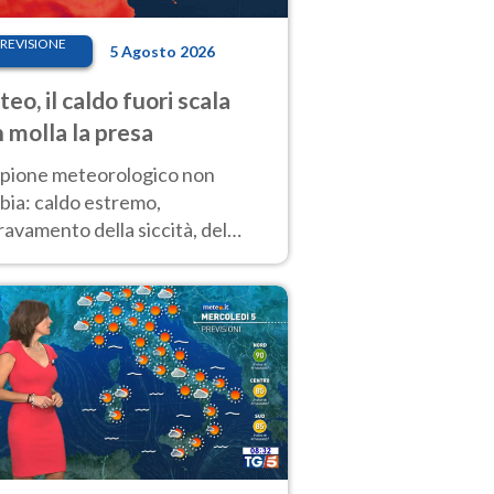
REVISIONE
5 Agosto 2026
eo, il caldo fuori scala
 molla la presa
copione meteorologico non
bia: caldo estremo,
avamento della siccità, del
hio incendi e temporali di
ore. Nessun cambiamento fino
ragosto