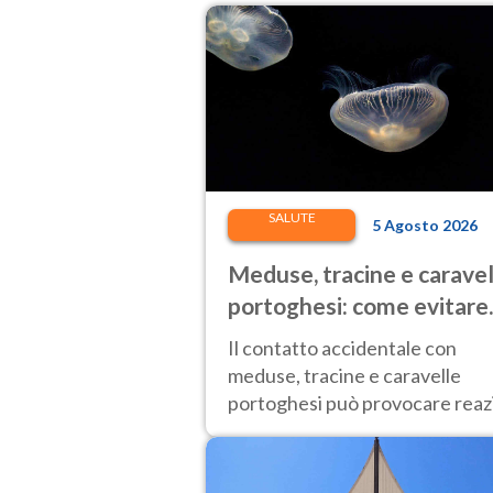
SALUTE
5 Agosto 2026
Meduse, tracine e caravel
portoghesi: come evitare
punture e cosa fare in ca
Il contatto accidentale con
di contatto
meduse, tracine e caravelle
portoghesi può provocare reaz
dolorose: come evitare le punt
e come comportarsi.