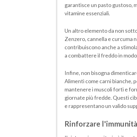
garantisce un pasto gustoso, m
vitamine essenziali.
Un altro elemento da non sott
Zenzero, cannella e curcuma non
contribuiscono anche a stimola
a combattere il freddo in modo
Infine, non bisogna dimentica
Alimenti come carni bianche, 
mantenere i muscoli forti e for
giornate più fredde. Questi cibi
e rappresentano un valido supp
Rinforzare l'immunità 