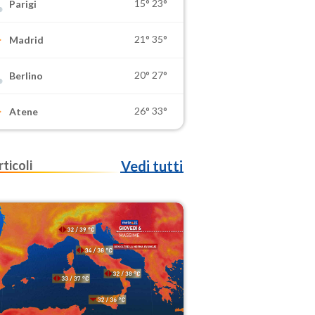
15°
23°
Parigi
21°
35°
Madrid
20°
27°
Berlino
26°
33°
Atene
rticoli
Vedi tutti