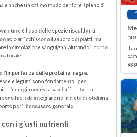
a è anche un ottimo modo per fare il pieno di
P
Met
ovalutare è
l'uso delle spezie riscaldanti
.
non
 solo arricchiscono il sapore dei piatti, ma
re la circolazione sanguigna, aiutando il corpo
Il 
 naturale.
cam
aggr
risc
re
l'importanza delle proteine magre
.
cal
pesce e legumi sono fondamentali per
Fer
nire l'energia necessaria ad affrontare le
 sono facili da integrare nella dieta quotidiana
orto per il benessere generale.
con i giusti nutrienti