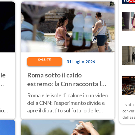
SALUTE
31 Luglio 2026
le
Roma sotto il caldo
estremo: la Cnn racconta le
so
isole di calore, il progetto di
Roma e le isole di calore in un video
piazza Risorgimento al
della CNN: l'esperimento divide e
Il voto
banco di prova
ioni
apre il dibattito sul futuro delle
convers
ure
città in pieno cambiamento
dell'as
climatico.