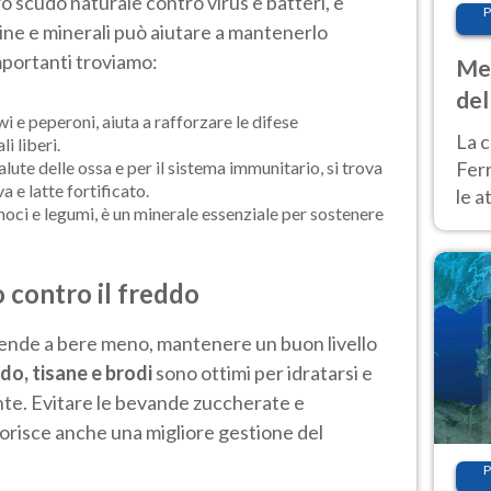
ro scudo naturale contro virus e batteri, e
P
mine e minerali può aiutare a mantenerlo
importanti troviamo:
Met
del
wi e peperoni, aiuta a rafforzare le difese
ond
La c
i liberi.
alute delle ossa e per il sistema immunitario, si trova
Fer
 e latte fortificato.
le a
 noci e legumi, è un minerale essenziale per sostenere
dom
cald
o contro il freddo
tende a bere meno, mantenere un buon livello
ldo, tisane e brodi
sono ottimi per idratarsi e
te. Evitare le bevande zuccherate e
vorisce anche una migliore gestione del
P