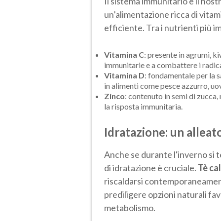
Il sistema immunitario è il nost
un’alimentazione ricca di vita
efficiente. Tra i nutrienti più 
Vitamina C
: presente in agrumi, ki
immunitarie e a combattere i radical
Vitamina D
: fondamentale per la s
in alimenti come pesce azzurro, uova
Zinco
: contenuto in semi di zucca,
la risposta immunitaria.
Idratazione: un alleat
Anche se durante l'inverno si 
di idratazione è cruciale.
Tè ca
riscaldarsi contemporaneamen
prediligere opzioni naturali fa
metabolismo.