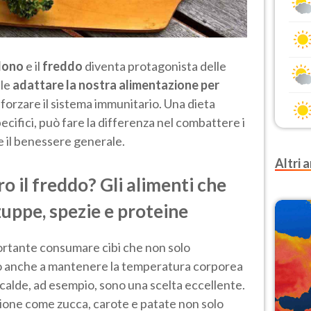
dono
e il
freddo
diventa protagonista delle
ale
adattare la nostra alimentazione per
nforzare il sistema immunitario. Una dieta
specifici, può fare la differenza nel combattere i
e il benessere generale.
Altri a
 il freddo? Gli alimenti che
 zuppe, spezie e proteine
portante consumare cibi che non solo
o anche a mantenere la temperatura corporea
 calde, ad esempio, sono una scelta eccellente.
ione come zucca, carote e patate non solo