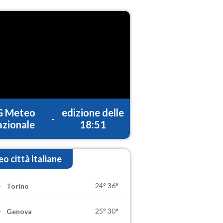
G Meteo
edizione delle
-
zionale
18:51
o città italiane
24°
36°
Torino
25°
30°
Genova