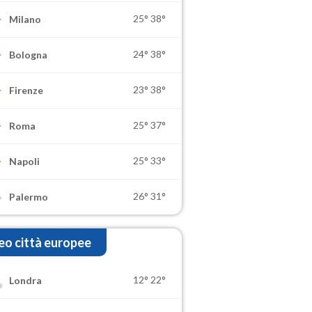
25°
38°
Milano
24°
38°
Bologna
23°
38°
Firenze
25°
37°
Roma
25°
33°
Napoli
26°
31°
Palermo
o città europee
12°
22°
Londra