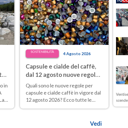
SOSTENIBILITÀ
4 Agosto 2026
Capsule e cialde del caffè,
ta
dal 12 agosto nuove regole
te
per la raccolta differenziata
o in
Quali sono le nuove regole per
A
capsule e cialde caffè in vigore dal
Ventise
 La
12 agosto 2026? Ecco tutte le
scende
%.
novità che ci attendono se
vogliamo un caffè.
Vedi