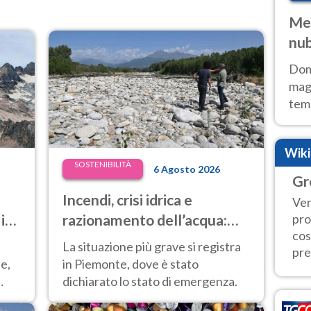
Met
nub
Sud
Doma
magg
temp
sem
prev
Wik
SOSTENIBILITÀ
6 Agosto 2026
Gr
Incendi, crisi idrica e
Ven
 in
razionamento dell’acqua:
pro
cos
à e
ora anche il Nord Italia è in
La situazione più grave si registra
pre
difficoltà
e,
in Piemonte, dove è stato
dichiarato lo stato di emergenza.