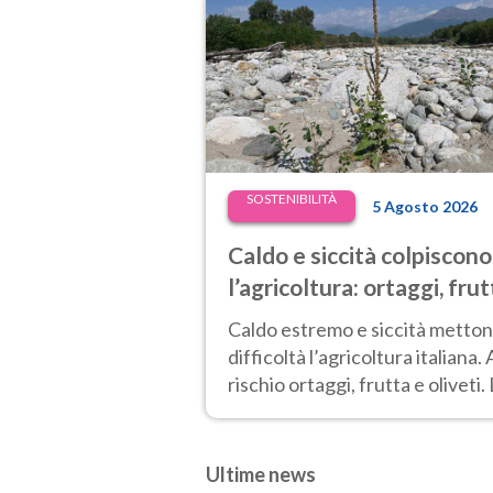
SOSTENIBILITÀ
5 Agosto 2026
Caldo e siccità colpiscono
l’agricoltura: ortaggi, frut
e olio d’oliva a rischio, lat
Caldo estremo e siccità metton
in calo del 10%
difficoltà l’agricoltura italiana. 
rischio ortaggi, frutta e oliveti.
produzione di latte cala del 10
Ultime news