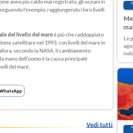
me anno più caldo mai registrato, gli oceani in
P
seguendo l'esempio, raggiungendo i loro livelli
Met
mal
le del livello del mare
è più che raddoppiato
fin
Le p
ione satellitare nel 1993, con livelli del mare in
agos
 allora, secondo la NASA. Il cambiamento
nubi
la mano dell'uomo è la causa principale
Cen
velli del mare.
mol
WhatsApp
Vedi tutti
P