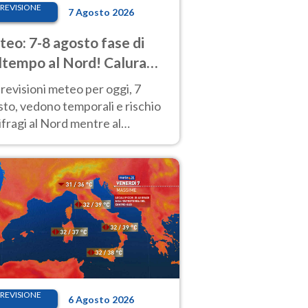
REVISIONE
7 Agosto 2026
eo: 7-8 agosto fase di
tempo al Nord! Calura
o a Ferragosto
revisioni meteo per oggi, 7
to, vedono temporali e rischio
fragi al Nord mentre al
tro-Sud sole e caldo sempre
to intenso.
REVISIONE
6 Agosto 2026