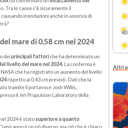
ASA
ha confermato un
innalzamento del
o. Tra le cause c'è sicuramente il
 causando inondazioni anche in assenza di
erà?
del mare di 0,58 cm nel 2024
o dei
principali fattori
che ha determinato un
el livello del mare nel 2024
. La conferma è
Altri a
la NASA che ha registrato un aumento del livello
024
rispetto ai 0,43 cm previsti. Dati che la
o tramite il portavoce Josh Willis,
 presso il Jet Propulsion Laboratory della
nel 2024 è stato
superiore a quanto
, "ogni anno è un pò diverso, ma ciò che è chiaro