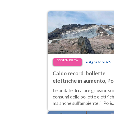
SOSTENIBILITÀ
6 Agosto 2026
Caldo record: bollette
elettriche in aumento, Po
secca, centrali in difficolt
Le ondate di calore gravano sui
prezzi dell’energia ai
consumi delle bollette elettrich
massimi
ma anche sull'ambiente: il Po è
sempre più svuotato.