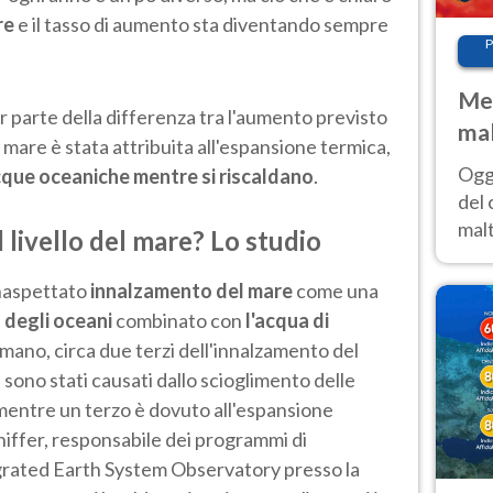
re
e il tasso di aumento sta diventando sempre
P
Met
r parte della differenza tra l'aumento previsto
mal
el mare è stata attribuita all'espansione termica,
nub
Oggi
cque oceaniche mentre si riscaldano
.
es
del 
malt
l livello del mare? Lo studio
estr
prev
naspettato
innalzamento del mare
come una
 degli oceani
combinato con
l'acqua di
a mano, circa due terzi dell'innalzamento del
i sono stati causati dallo scioglimento delle
, mentre un terzo è dovuto all'espansione
iffer, responsabile dei programmi di
egrated Earth System Observatory presso la