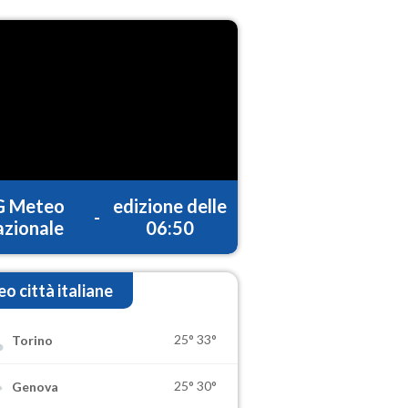
G Meteo
edizione delle
-
zionale
06:50
o città italiane
25°
33°
Torino
25°
30°
Genova