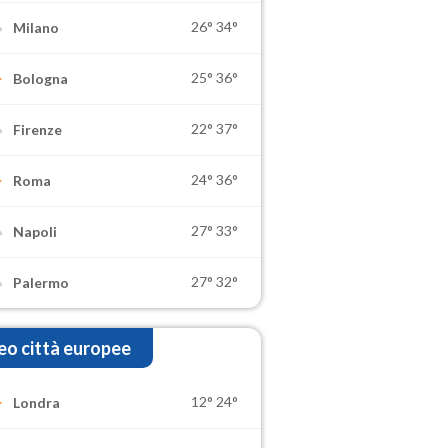
26°
34°
Milano
25°
36°
Bologna
22°
37°
Firenze
24°
36°
Roma
27°
33°
Napoli
27°
32°
Palermo
o città europee
12°
24°
Londra