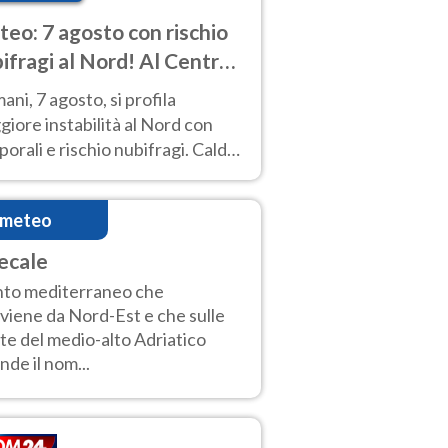
eo: 7 agosto con rischio
ifragi al Nord! Al Centro-
 caldo estremo
ni, 7 agosto, si profila
iore instabilità al Nord con
orali e rischio nubifragi. Caldo
pre estremo al Centro-Sud. Le
isioni.
imeteo
ecale
to mediterraneo che
viene da Nord-Est e che sulle
te del medio-alto Adriatico
nde il nom...