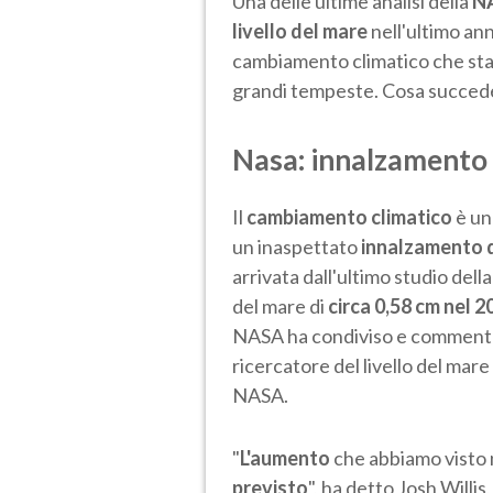
Una delle ultime analisi della
N
livello del mare
nell'ultimo ann
cambiamento climatico che sta
grandi tempeste. Cosa succed
Nasa: innalzamento 
Il
cambiamento climatico
è un
un inaspettato
innalzamento d
arrivata dall'ultimo studio del
del mare di
circa 0,58 cm nel 2
NASA ha condiviso e commentat
ricercatore del livello del mare
NASA.
"
L'aumento
che abbiamo visto 
previsto
", ha detto Josh Willis