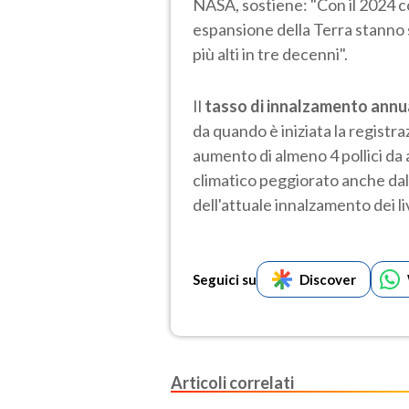
NASA, sostiene: "Con il 2024 co
espansione della Terra stanno 
più alti in tre decenni".
Il
tasso di innalzamento annua
da quando è iniziata la registraz
aumento di almeno 4 pollici da
climatico peggiorato anche dal
dell'attuale innalzamento dei li
Seguici su
Discover
Articoli correlati