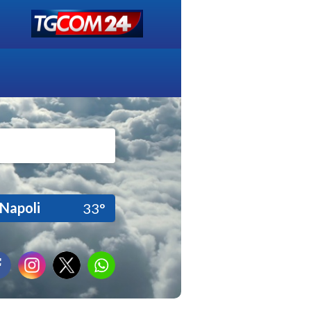
Napoli
33°