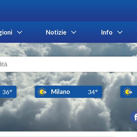
ioni
Notizie
Info
Milano
36°
34°