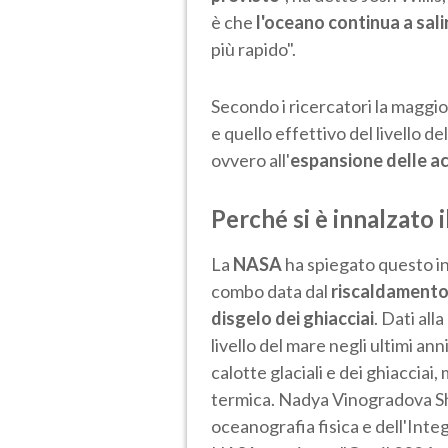
è che
l'oceano continua a sali
più rapido".
Secondo i ricercatori la maggio
e quello effettivo del livello d
ovvero all'
espansione delle a
Perché si è innalzato i
La
NASA
ha spiegato questo i
combo data dal
riscaldamento
disgelo dei ghiacciai
. Dati all
livello del mare negli ultimi ann
calotte glaciali e dei ghiacciai
termica. Nadya Vinogradova Sh
oceanografia fisica e dell'Int