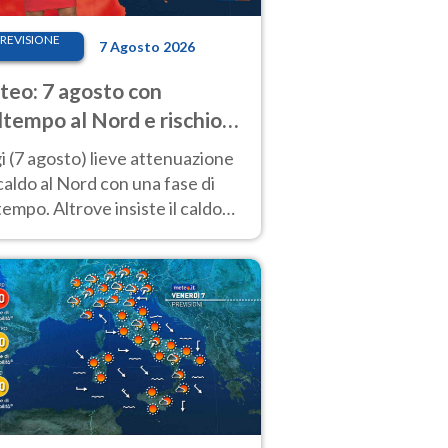
REVISIONE
7 Agosto 2026
eo: 7 agosto con
tempo al Nord e rischio
ifragi. Altrove caldo
 (7 agosto) lieve attenuazione
tremo
caldo al Nord con una fase di
empo. Altrove insiste il caldo
emo con picchi di 40°C. Le
isioni