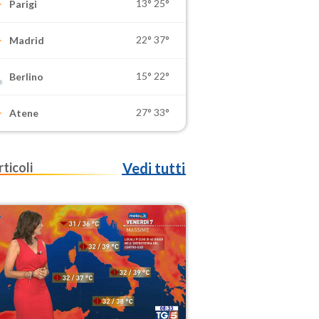
13°
25°
Parigi
22°
37°
Madrid
15°
22°
Berlino
27°
33°
Atene
rticoli
Vedi tutti