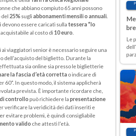
P
 donne che abbiano compiuto 65 anni possono
 del
25%
sugli
abbonamenti mensili o annuali
.
Met
i devono essere caricati sulla
tessera “Io
bre
 acquistabile al costo di
10 euro
.
Nor
Le p
dell
i ai viaggiatori senior è necessario seguire una
parz
dell’acquisto del biglietto. Durante la
al 
fettuata sia online sia presso le biglietterie
40 g
are la fascia d’età corretta
o indicare di
r 60”. In questo modo, il sistema applicherà
volata prevista. È importante ricordare che,
di controllo
può richiedere la
presentazione
r verificare la veridicità dei dati inseriti e
Per evitare problemi, è quindi consigliabile
mento valido
che attesti l’età.
P