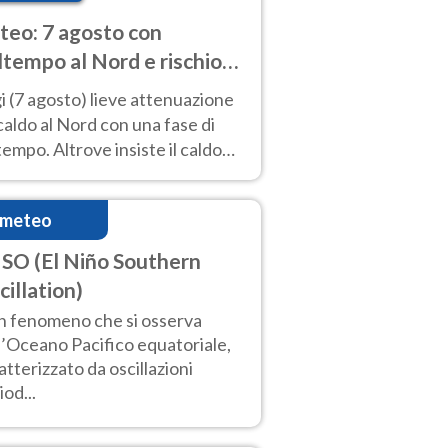
eo: 7 agosto con
tempo al Nord e rischio
ifragi. Altrove caldo
 (7 agosto) lieve attenuazione
tremo
caldo al Nord con una fase di
empo. Altrove insiste il caldo
emo con picchi di 40°C. Le
isioni
imeteo
SO (El Niño Southern
cillation)
n fenomeno che si osserva
l’Oceano Pacifico equatoriale,
atterizzato da oscillazioni
iod...