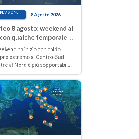
REVISIONE
8 Agosto 2026
eo 8 agosto: weekend al
 con qualche temporale e
do estremo al Centro-Sud
eekend ha inizio con caldo
pre estremo al Centro-Sud
re al Nord è più sopportabile
 a domenica 9. Temporali di
re sui rilievi.