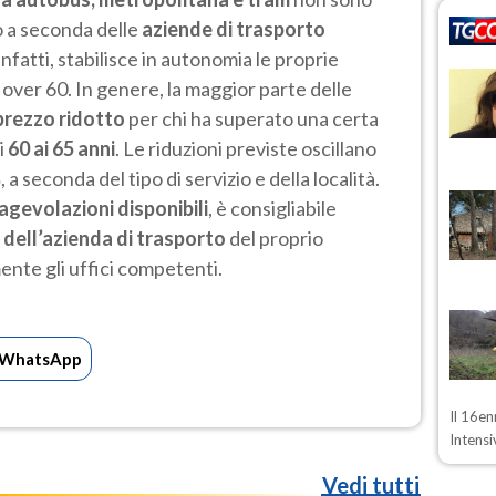
no a seconda delle
aziende di trasporto
infatti, stabilisce in autonomia le proprie
i over 60. In genere, la maggior parte delle
prezzo ridotto
per chi ha superato una certa
i
60 ai 65 anni
. Le riduzioni previste oscillano
%
, a seconda del tipo di servizio e della località.
agevolazioni disponibili
, è consigliabile
e dell’azienda di trasporto
del proprio
nte gli uffici competenti.
WhatsApp
Il 16en
Intensi
Vedi tutti