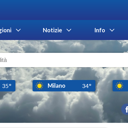
ioni
Notizie
Info
Milano
35°
34°