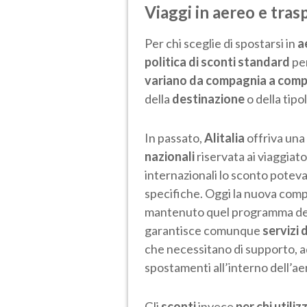
Viaggi in aereo e trasp
Per chi sceglie di spostarsi in
a
politica di sconti standard
per
variano da compagnia a com
della
destinazione
o della tipol
In passato,
Alitalia
offriva una 
nazionali
riservata ai viaggiato
internazionali lo sconto poteva 
specifiche. Oggi la nuova comp
mantenuto quel programma dedi
garantisce comunque
servizi 
che necessitano di supporto, a
spostamenti all’interno dell’a
Gli
sconti
invece
per chi utili