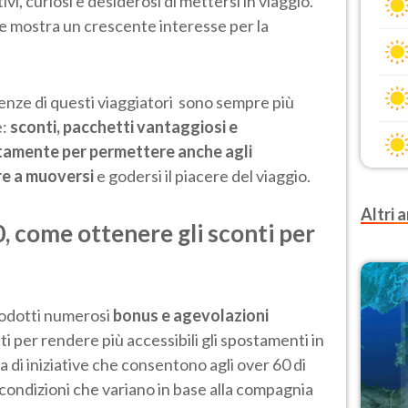
vi, curiosi e desiderosi di mettersi in viaggio.
e mostra un crescente interesse per la
enze di questi viaggiatori sono sempre più
e:
sconti, pacchetti vantaggiosi e
tamente per permettere anche agli
re a muoversi
e godersi il piacere del viaggio.
Altri a
, come ottenere gli sconti per
trodotti numerosi
bonus e agevolazioni
ti per rendere più accessibili gli spostamenti in
a di iniziative che consentono agli over 60 di
n condizioni che variano in base alla compagnia