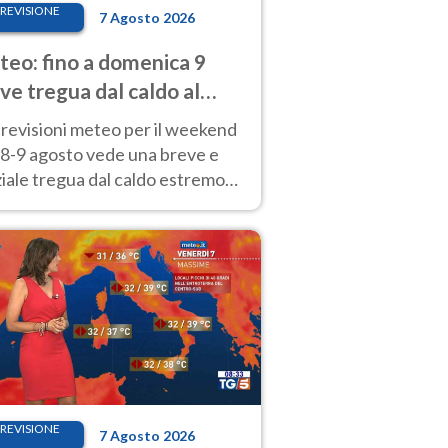
REVISIONE
7 Agosto 2026
eo: fino a domenica 9
ve tregua dal caldo al
d! Altrove calura e afa
revisioni meteo per il weekend
'8-9 agosto vede una breve e
iale tregua dal caldo estremo
Nord mentre altrove persistono
radi.
REVISIONE
7 Agosto 2026