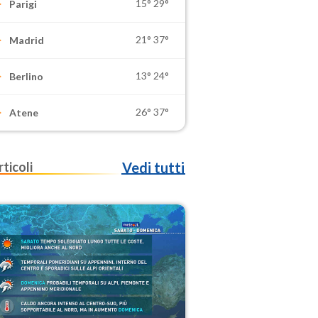
15°
29°
Parigi
21°
37°
Madrid
13°
24°
Berlino
26°
37°
Atene
rticoli
Vedi tutti