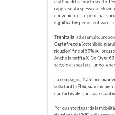
e al tipo di trasporto scelto. Pe
rappresenta spesso la soluzion
conveniente. Le principali socie
significativi
per incentivare la 
Trenitalia
, ad esempio, propon
Cartafreccia
(ottenibile gratu
riduzioni fino al
50%
sul prezzo 
Anche la tariffa
X-Go Over 60
sceglie di spostarsi lungo la pe
La compagnia
Italo
premia inve
sulla tariffa
Flex
, sia in ambien
confortevole a un costo conte
Per quanto riguarda la mobilità
riduzione del
20%
sulla corsa 