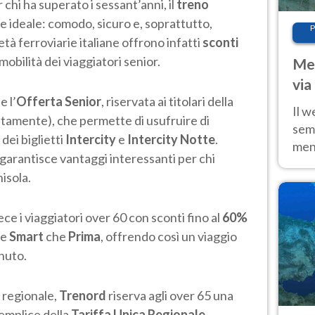
r chi ha superato i sessant’anni, il
treno
e ideale: comodo, sicuro e, soprattutto,
P
tà ferroviarie italiane offrono infatti
sconti
mobilità dei viaggiatori senior.
Met
via
e l’
Offerta Senior
, riservata ai titolari della
cal
Il w
itamente), che permette di usufruire di
sem
dei biglietti
Intercity
e
Intercity Notte
.
ment
garantisce vantaggi interessanti per chi
fino
nisola.
calo
ce i viaggiatori over 60 con sconti fino al
60%
te
Smart
che
Prima
, offrendo così un viaggio
nuto.
 regionale,
Trenord
riserva agli over 65 una
semplice della
Tariffa Unica Regionale