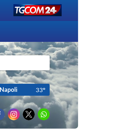
Napoli
33°