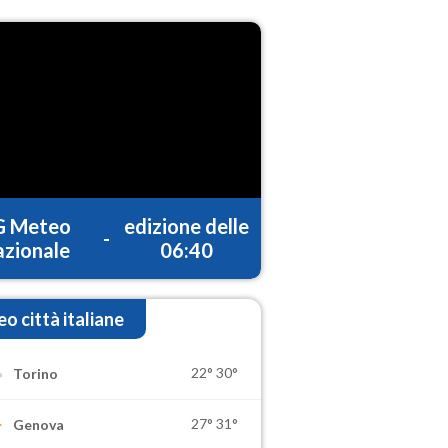
G Meteo
edizione delle
-
zionale
06:40
o città italiane
22°
30°
Torino
27°
31°
Genova