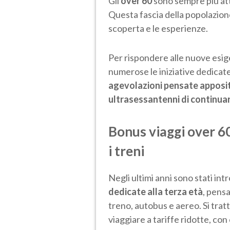
Gli
over 60
sono sempre più atti
Questa fascia della popolazion
scoperta e le esperienze.
Per rispondere alle nuove esig
numerose le iniziative dedicat
agevolazioni pensate apposi
ultrasessantenni di continua
Bonus viaggi over 60
i treni
Negli ultimi anni sono stati in
dedicate alla terza età
, pensa
treno, autobus e aereo. Si tratt
viaggiare a tariffe ridotte, co