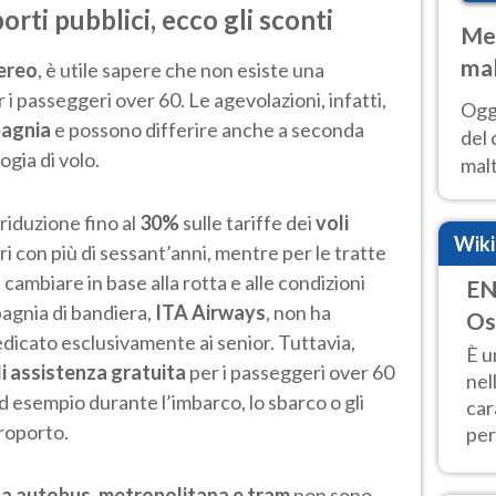
orti pubblici, ecco gli sconti
Met
mal
ereo
, è utile sapere che non esiste una
nub
 i passeggeri over 60. Le agevolazioni, infatti,
Oggi
pagnia
e possono differire anche a seconda
es
del 
ogia di volo.
malt
estr
prev
riduzione fino al
30%
sulle tariffe dei
voli
Wik
ri con più di sessant’anni, mentre per le tratte
cambiare in base alla rotta e alle condizioni
EN
agnia di bandiera,
ITA Airways
, non ha
Os
cato esclusivamente ai senior. Tuttavia,
È u
di assistenza gratuita
per i passeggeri over 60
nel
d esempio durante l’imbarco, lo sbarco o gli
car
eroporto.
per
zza autobus, metropolitana e tram
non sono