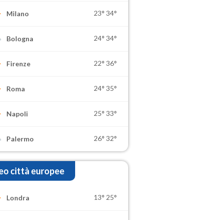
23°
34°
Milano
24°
34°
Bologna
22°
36°
Firenze
24°
35°
Roma
25°
33°
Napoli
26°
32°
Palermo
o città europee
13°
25°
Londra