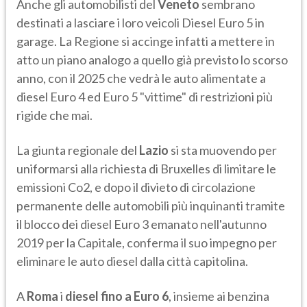
Anche gli automobilisti del
Veneto
sembrano
destinati a lasciare i loro veicoli Diesel Euro 5 in
garage. La Regione si accinge infatti a mettere in
atto un piano analogo a quello già previsto lo scorso
anno, con il 2025 che vedrà le auto alimentate a
diesel Euro 4 ed Euro 5 "vittime" di restrizioni più
rigide che mai.
La giunta regionale del
Lazio
si sta muovendo per
uniformarsi alla richiesta di Bruxelles di limitare le
emissioni Co2, e dopo il divieto di circolazione
permanente delle automobili più inquinanti tramite
il blocco dei diesel Euro 3 emanato nell'autunno
2019 per la Capitale, conferma il suo impegno per
eliminare le auto diesel dalla città capitolina.
A
Roma
i
diesel fino a Euro 6
, insieme ai benzina