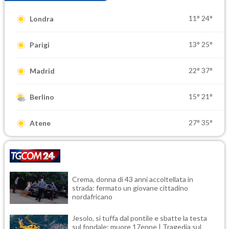
11°
24°
Londra
13°
25°
Parigi
22°
37°
Madrid
15°
21°
Berlino
27°
35°
Atene
Crema, donna di 43 anni accoltellata in
strada: fermato un giovane cittadino
nordafricano
Jesolo, si tuffa dal pontile e sbatte la testa
sul fondale: muore 17enne | Tragedia sul