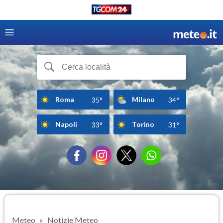
Roma
Milano
35°
34°
Napoli
Torino
33°
31°
Meteo
Notizie Meteo