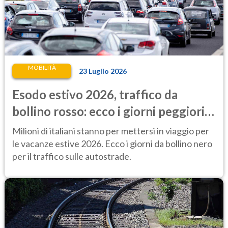
MOBILITÀ
23 Luglio 2026
Esodo estivo 2026, traffico da
bollino rosso: ecco i giorni peggiori
per mettersi in viaggio
Milioni di italiani stanno per mettersi in viaggio per
le vacanze estive 2026. Ecco i giorni da bollino nero
per il traffico sulle autostrade.