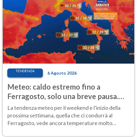
TENDENZA
6 Agosto 2026
Meteo: caldo estremo fino a
Ferragosto, solo una breve pausa.
Ecco dove
La tendenza meteo per il weekend e l'inizio della
prossima settimana, quella che ci condurrà al
Ferragosto, vede ancora temperature molto
elevate