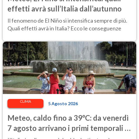
effetti avrà sull’Italia dall’autunno
Il fenomeno de El Niño si intensifica sempre di più.
Quali effetti avrà in Italia? Ecco le conseguenze
CLIMA
5 Agosto 2026
Meteo, caldo fino a 39°C: da venerdì
7 agosto arrivano i primi temporali e
un lieve calo delle temperature