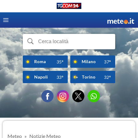
Roma
Milano
35°
37°
Napoli
Torino
33°
32°
Meteo
Notizie Meteo