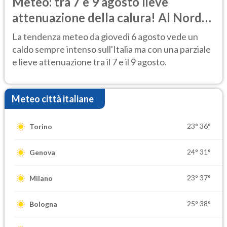
Meteo: tra 7 e 9 agosto lieve
attenuazione della calura! Al Nord
rischio temporali
La tendenza meteo da giovedì 6 agosto vede un
caldo sempre intenso sull'Italia ma con una parziale
e lieve attenuazione tra il 7 e il 9 agosto.
Meteo città italiane
23°
36°
Torino
24°
31°
Genova
23°
37°
Milano
25°
38°
Bologna