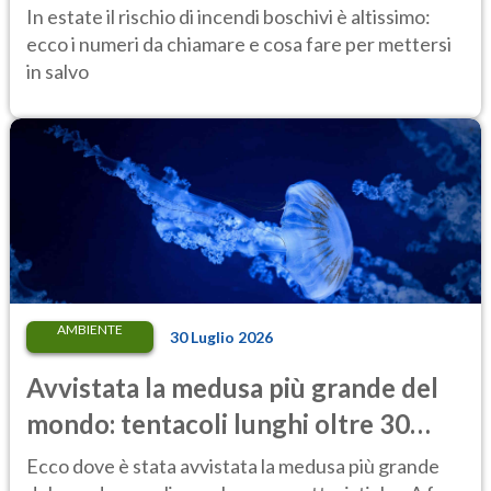
salvo
In estate il rischio di incendi boschivi è altissimo:
ecco i numeri da chiamare e cosa fare per mettersi
in salvo
AMBIENTE
30 Luglio 2026
Avvistata la medusa più grande del
mondo: tentacoli lunghi oltre 30
metri, più di un tram cittadino
Ecco dove è stata avvistata la medusa più grande