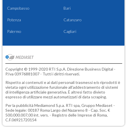
Campobasso
Bari
Potenza
Catanzaro
Palermo
Cagliari
Copyright © 1999-2020 RTI S.p.A. Direzione Business Digital -
P.Iva 03976881007 - Tutti i diritti riservati.
Rispetto ai contenuti e ai dati personali trasmessi e/o riprodotti è
vietata ogni utilizzazione funzionale all'addestramento di sistemi
di intelligenza artificiale generativa. È altresì fatto divieto
espresso di utilizzare mezzi automatizzati di data scraping.
Per la pubblicità
Mediamond S.p.a.
RTI spa, Gruppo Mediaset -
Sede legale: 00187 Roma Largo del Nazareno 8 - Cap. Soc. €
500.000.007,00 int. vers. - Registro delle Imprese di Roma,
C.F.06921720154