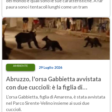
del mondo e quali sono le sue caratteristiche. A far
paura sono i tentacoli lunghi come un tram
AMBIENTE
29 Luglio 2026
Abruzzo, l'orsa Gabbietta avvistata
con due cuccioli: è la figlia di
Amarena
L’orsa Gabbietta, figlia di Amarena, è stata avvistata
nel Parco Sirente-Velino insieme ai suoi due
cuccioli.