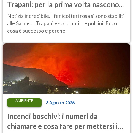
Trapani: per la prima volta nascono
tre pulcini nella riserva
Notizia incredibile. I fenicotteri rosa si sono stabiliti
alle Saline di Trapani e sono nati tre pulcini. Ecco
cosa è successo e perché
AMBIENTE
3 Agosto 2026
Incendi boschivi: i numeri da
chiamare e cosa fare per mettersi in