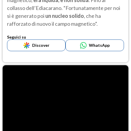
magnetico,
era liquida, e non solida
. Fino al
collasso dell’Ediacarano. “Fortunatamente per noi
si è generato poi
un nucleo solido
, che ha
rafforzato di nuovo il campo magnetico”.
Seguici su
Discover
WhatsApp