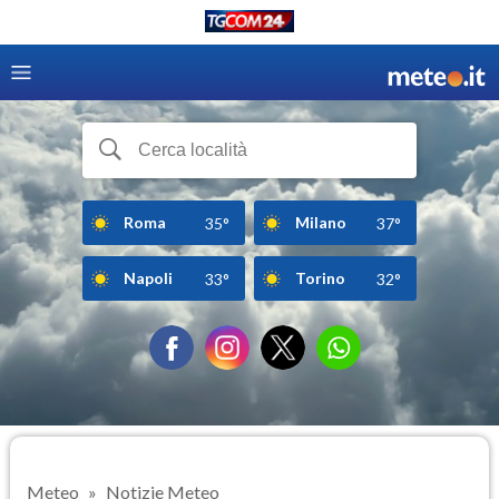
Roma
Milano
35°
37°
Napoli
Torino
33°
32°
Meteo
Notizie Meteo