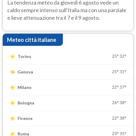
rischio temporali
La tendenza meteo da giovedì 6 agosto vede un
caldo sempre intenso sull'Italia ma con una parziale
e lieve attenuazione tra il 7 e il 9 agosto.
Meteo città italiane
25°
32°
Torino
25°
31°
Genova
22°
37°
Milano
26°
38°
Bologna
22°
38°
Firenze
23°
35°
Roma