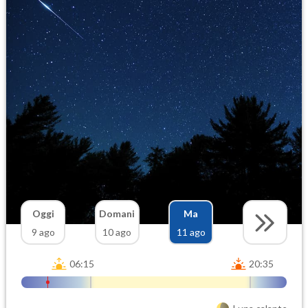
Oggi
Domani
Ma
9 ago
10 ago
11 ago
06:15
20:35