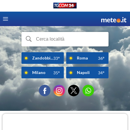
Zandobbi...
Roma
33°
36°
Milano
Napoli
35°
34°