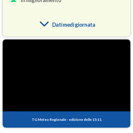
In miglioramento
Dati medi giornata
O3
90.5
(Ozono)
NO2
4.8
(Diossido di azoto)
SO2
0.4
(Anidride solforosa)
PM10
14.5
(Materia particolata)
TG Meteo Regionale
-
edizione delle 15:11
PM25