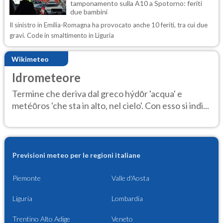
tamponamento sulla A10 a Spotorno: feriti
due bambini
Il sinistro in Emilia-Romagna ha provocato anche 10 feriti, tra cui due
gravi. Code in smaltimento in Liguria
Wikimeteo
Idrometeore
Termine che deriva dal greco hýdōr 'acqua' e
metéōros 'che sta in alto, nel cielo'. Con esso si indi...
Previsioni meteo per le regioni italiane
Piemonte
Valle d'Aosta
Liguria
Lombardia
Trentino Alto Adige
Veneto