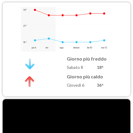
36°
27°
18°
gio 6
ieri
oggi
domani
lun 10
mar 11
Giorno più freddo
Sabato 8
18°
Giorno più caldo
Giovedì 6
36°