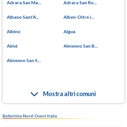
Adrara San Ma...
Adrara San Ro...
Albano Sant'A...
Alben-Oltre i...
Albino
Algua
Almè
Almenno San B...
Almenno San S...
Mostra altri comuni
Bollettino Nord-Ovest Italia