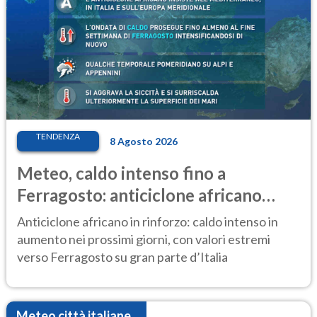
TENDENZA
8 Agosto 2026
Meteo, caldo intenso fino a
Ferragosto: anticiclone africano
ancora protagonista
Anticiclone africano in rinforzo: caldo intenso in
aumento nei prossimi giorni, con valori estremi
verso Ferragosto su gran parte d’Italia
Meteo città italiane