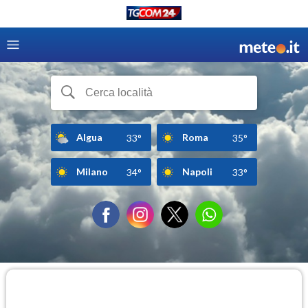
Algua
Roma
33°
35°
Milano
Napoli
34°
33°