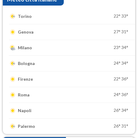
22°
33°
Torino
27°
31°
Genova
23°
34°
Milano
24°
34°
Bologna
22°
36°
Firenze
24°
36°
Roma
26°
34°
Napoli
26°
31°
Palermo