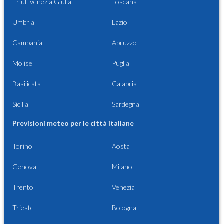
Friuli Venezia Giulia
Toscana
Umbria
Lazio
Campania
Abruzzo
Molise
Puglia
Basilicata
Calabria
Sicilia
Sardegna
Previsioni meteo per le città italiane
Torino
Aosta
Genova
Milano
Trento
Venezia
Trieste
Bologna