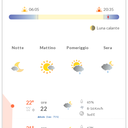
06:05
20:35
Luna calante
Notte
Mattino
Pomeriggio
Sera
22
°
ore
65
%
22
8
-
16
Km/h
0
Sud E
debole
(
1mm
-
75
%)
ore
67
%