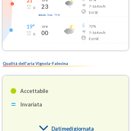
21
°
23
7
-
16
Km/h
0
Est SE
debole
(
1mm
-
75
%)
19
°
ore
72
%
00
7
-
16
Km/h
0
Est NE
Qualità dell'aria Vignola-Falesina
Accettabile
Invariata
Dati medi giornata