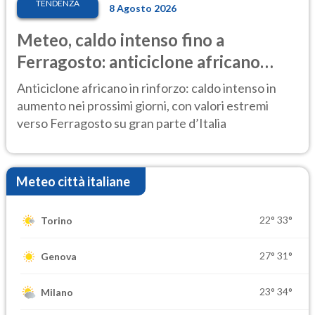
TENDENZA
8 Agosto 2026
Meteo, caldo intenso fino a
Ferragosto: anticiclone africano
ancora protagonista
Anticiclone africano in rinforzo: caldo intenso in
aumento nei prossimi giorni, con valori estremi
verso Ferragosto su gran parte d’Italia
Meteo città italiane
22°
33°
Torino
27°
31°
Genova
23°
34°
Milano