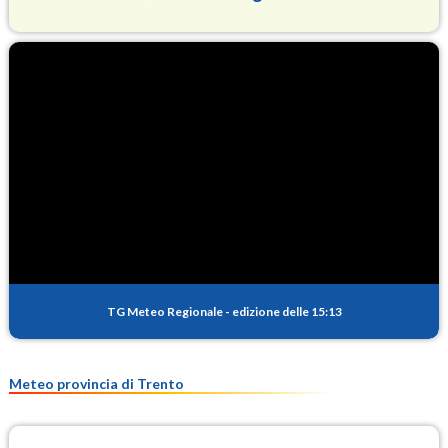
O3
71.6
(Ozono)
NO2
3.6
(Diossido di azoto)
SO2
0.1
(Anidride solforosa)
PM10
8.8
(Materia particolata)
TG Meteo Regionale
-
edizione delle 15:13
PM25
7.4
(Materia particolata)
Meteo provincia di Trento