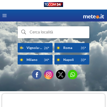
Vignola-...
Roma
26°
35°
Milano
Napoli
34°
33°