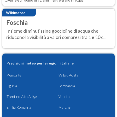
19enne e un uomo di 72 anni mentre erano in acqua
Wikimeteo
Foschia
Insieme di minutissine goccioline di acqua che
riducono la visibilità a valori compresi tra 1 e 10 c...
Previsioni meteo per le regioni italiane
Piemonte
Valle d'Aosta
Liguria
Lombardia
Trentino Alto Adige
Veneto
Emilia Romagna
Marche