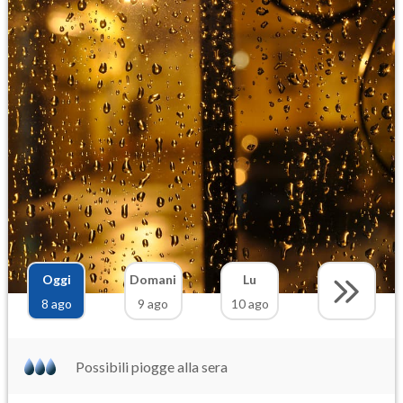
Oggi
Domani
Lu
8 ago
9 ago
10 ago
Possibili piogge alla sera