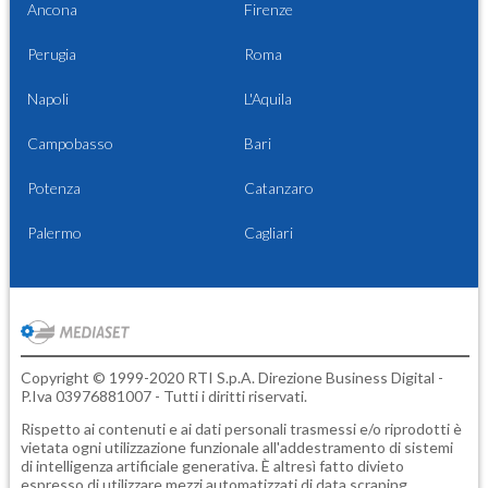
Ancona
Firenze
Perugia
Roma
Napoli
L'Aquila
Campobasso
Bari
Potenza
Catanzaro
Palermo
Cagliari
Copyright © 1999-2020 RTI S.p.A. Direzione Business Digital -
P.Iva 03976881007 - Tutti i diritti riservati.
Rispetto ai contenuti e ai dati personali trasmessi e/o riprodotti è
vietata ogni utilizzazione funzionale all'addestramento di sistemi
di intelligenza artificiale generativa. È altresì fatto divieto
espresso di utilizzare mezzi automatizzati di data scraping.