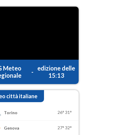
G Meteo
edizione delle
-
gionale
15:13
o città italiane
26°
31°
Torino
27°
32°
Genova