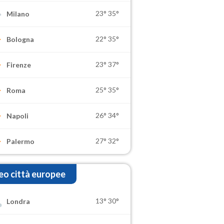
23°
35°
Milano
22°
35°
Bologna
23°
37°
Firenze
25°
35°
Roma
26°
34°
Napoli
27°
32°
Palermo
o città europee
13°
30°
Londra