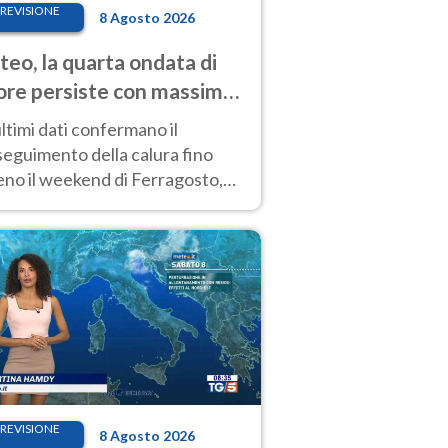
REVISIONE
8 Agosto 2026
eo, la quarta ondata di
ore persiste con massime
pre molto elevate
ultimi dati confermano il
eguimento della calura fino
eno il weekend di Ferragosto,
 tendenza a una nuova
nsificazione prossima
timana
REVISIONE
8 Agosto 2026