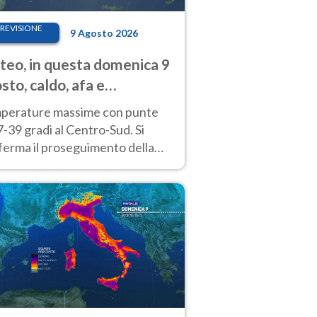
REVISIONE
9 Agosto 2026
eo, in questa domenica 9
sto, caldo, afa e
porali di calore
perature massime con punte
7-39 gradi al Centro-Sud. Si
ferma il proseguimento della
ra fino almeno a tutto il
kend di Ferragosto