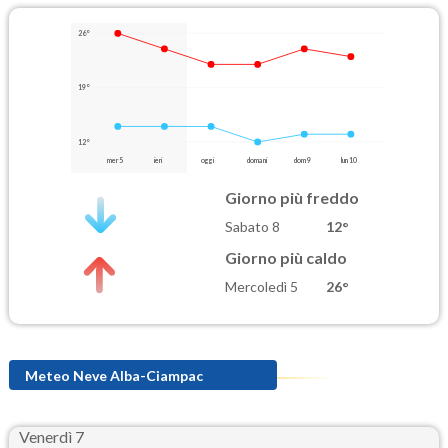
26°
19°
12°
mer 5
ieri
oggi
domani
dom 9
lun 10
Giorno più freddo
Sabato 8
12°
Giorno più caldo
Mercoledì 5
26°
Meteo Neve Alba-Ciampac
Venerdì 7