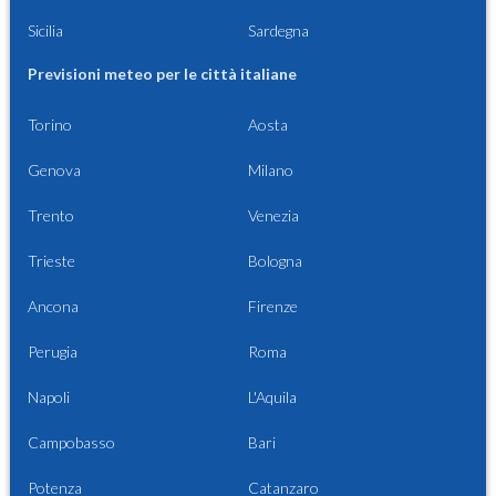
Sicilia
Sardegna
Previsioni meteo per le città italiane
Torino
Aosta
Genova
Milano
Trento
Venezia
Trieste
Bologna
Ancona
Firenze
Perugia
Roma
Napoli
L'Aquila
Campobasso
Bari
Potenza
Catanzaro