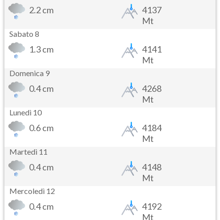
2.2 cm
4137
Mt
Sabato 8
1.3 cm
4141
Mt
Domenica 9
0.4 cm
4268
Mt
Lunedì 10
0.6 cm
4184
Mt
Martedì 11
0.4 cm
4148
Mt
Mercoledì 12
0.4 cm
4192
Mt