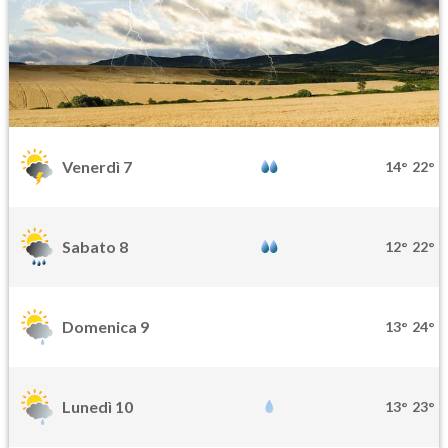
Venerdì 7
14°
22°
Sabato 8
12°
22°
Domenica 9
13°
24°
Lunedì 10
13°
23°