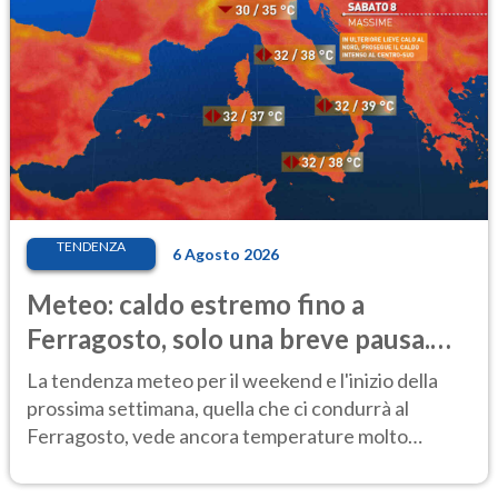
TENDENZA
6 Agosto 2026
Meteo: caldo estremo fino a
Ferragosto, solo una breve pausa.
Ecco dove
La tendenza meteo per il weekend e l'inizio della
prossima settimana, quella che ci condurrà al
Ferragosto, vede ancora temperature molto
elevate