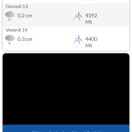
Giovedì 13
0.2 cm
4192
Mt
Venerdì 14
0.3 cm
4400
Mt