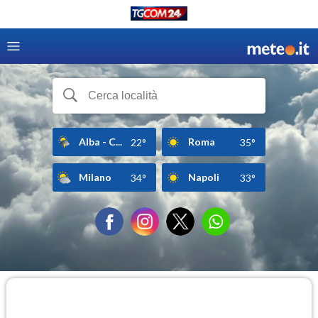
Alba - C...
Roma
22°
35°
Milano
Napoli
34°
33°