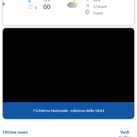
8
°
00
17
Km/h
0
Ovest
TG Meteo Nazionale
-
edizione delle 18:41
Ultime news
Vedi