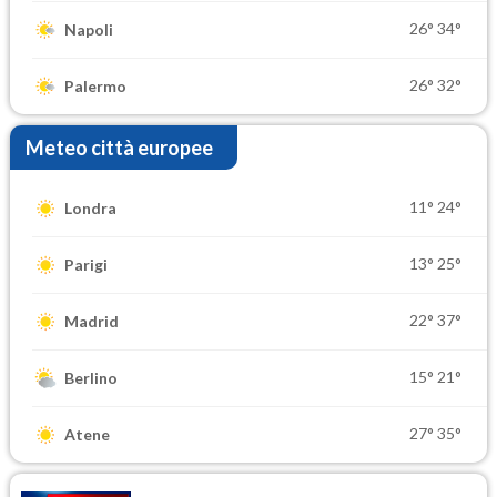
26°
34°
Napoli
26°
32°
Palermo
Meteo città europee
11°
24°
Londra
13°
25°
Parigi
22°
37°
Madrid
15°
21°
Berlino
27°
35°
Atene