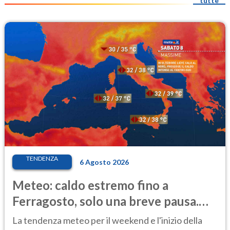
tutte
TENDENZA
6 Agosto 2026
Meteo: caldo estremo fino a
Ferragosto, solo una breve pausa.
Ecco dove
La tendenza meteo per il weekend e l'inizio della