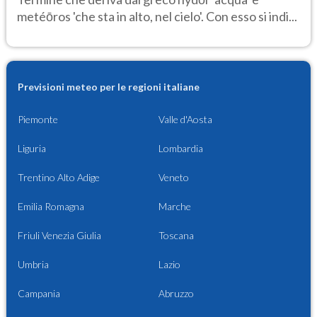
metéōros 'che sta in alto, nel cielo'. Con esso si indi...
Previsioni meteo per le regioni italiane
Piemonte
Valle d'Aosta
Liguria
Lombardia
Trentino Alto Adige
Veneto
Emilia Romagna
Marche
Friuli Venezia Giulia
Toscana
Umbria
Lazio
Campania
Abruzzo