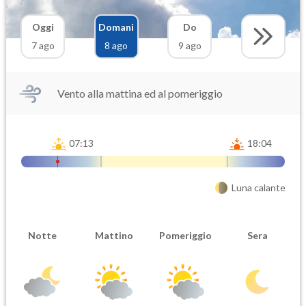
Oggi
Domani
Do
7 ago
8 ago
9 ago
Vento alla mattina ed al pomeriggio
07:13
18:04
Luna calante
Notte
Mattino
Pomeriggio
Sera