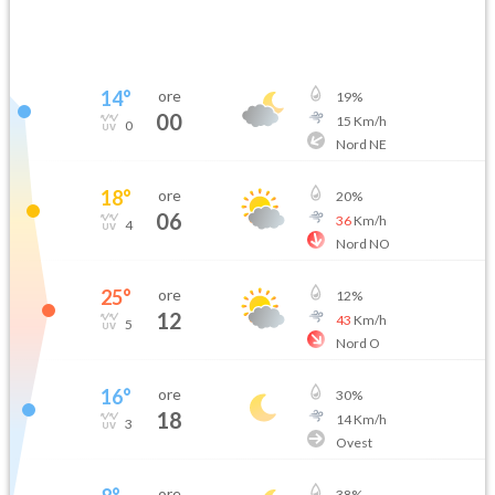
14
°
ore
19
%
00
15
Km/h
0
Nord NE
18
°
ore
20
%
06
36
Km/h
4
Nord NO
25
°
ore
12
%
12
43
Km/h
5
Nord O
16
°
ore
30
%
18
14
Km/h
3
Ovest
ore
38
%