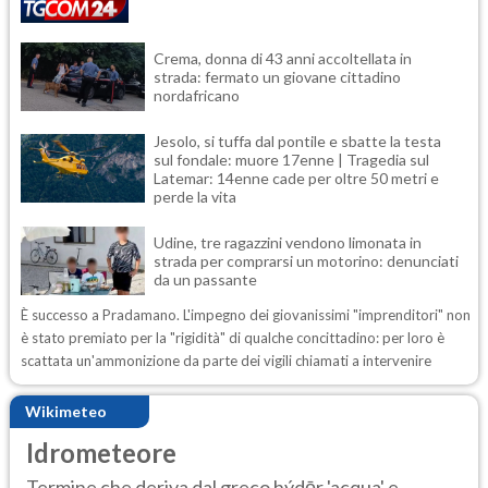
Crema, donna di 43 anni accoltellata in
strada: fermato un giovane cittadino
nordafricano
Jesolo, si tuffa dal pontile e sbatte la testa
sul fondale: muore 17enne | Tragedia sul
Latemar: 14enne cade per oltre 50 metri e
perde la vita
Udine, tre ragazzini vendono limonata in
strada per comprarsi un motorino: denunciati
da un passante
È successo a Pradamano. L'impegno dei giovanissimi "imprenditori" non
è stato premiato per la "rigidità" di qualche concittadino: per loro è
scattata un'ammonizione da parte dei vigili chiamati a intervenire
Wikimeteo
Idrometeore
Termine che deriva dal greco hýdōr 'acqua' e