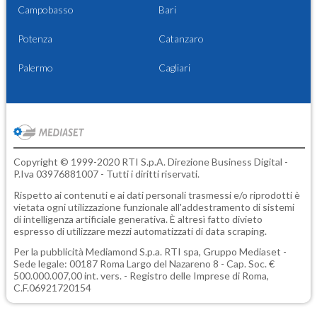
Campobasso
Bari
Potenza
Catanzaro
Palermo
Cagliari
Copyright © 1999-2020 RTI S.p.A. Direzione Business Digital -
P.Iva 03976881007 - Tutti i diritti riservati.
Rispetto ai contenuti e ai dati personali trasmessi e/o riprodotti è
vietata ogni utilizzazione funzionale all'addestramento di sistemi
di intelligenza artificiale generativa. È altresì fatto divieto
espresso di utilizzare mezzi automatizzati di data scraping.
Per la pubblicità
Mediamond S.p.a.
RTI spa, Gruppo Mediaset -
Sede legale: 00187 Roma Largo del Nazareno 8 - Cap. Soc. €
500.000.007,00 int. vers. - Registro delle Imprese di Roma,
C.F.06921720154