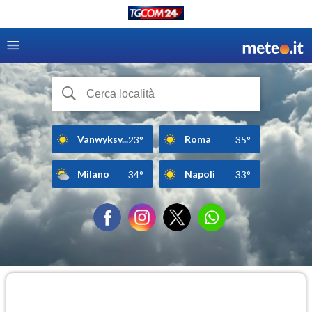
Vanwyksv...
Roma
23°
35°
Milano
Napoli
34°
33°