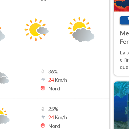
Met
Fer
pau
La 
e l'
quel
36
%
Fer
24
Km/h
tem
Nord
25
%
24
Km/h
Nord