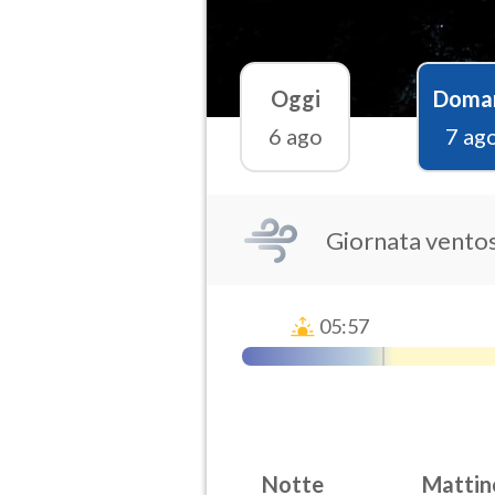
Oggi
Doma
6 ago
7 ag
Giornata vento
05:57
Notte
Mattin