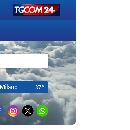
Milano
37°