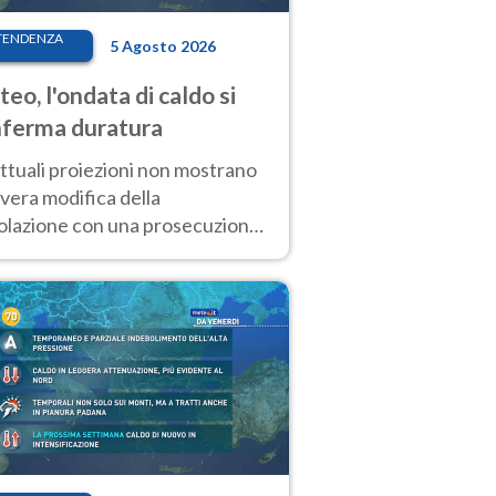
TENDENZA
5 Agosto 2026
eo, l'ondata di caldo si
ferma duratura
ttuali proiezioni non mostrano
vera modifica della
colazione con una prosecuzione
caldo fuori scala per molti
ni, compresa la settimana di
ragosto