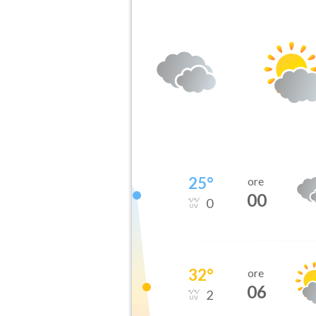
25
°
ore
00
0
32
°
ore
06
2