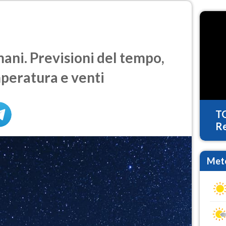
ni. Previsioni del tempo,
mperatura e venti
T
Re
Mete