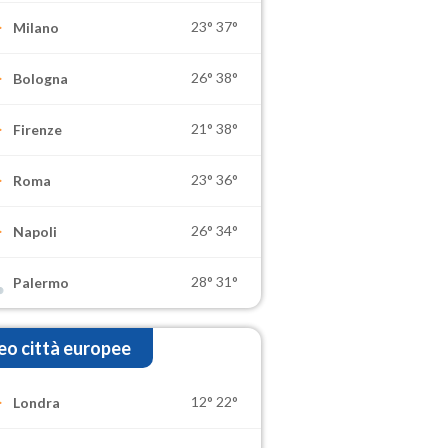
23°
37°
Milano
26°
38°
Bologna
21°
38°
Firenze
23°
36°
Roma
26°
34°
Napoli
28°
31°
Palermo
o città europee
12°
22°
Londra