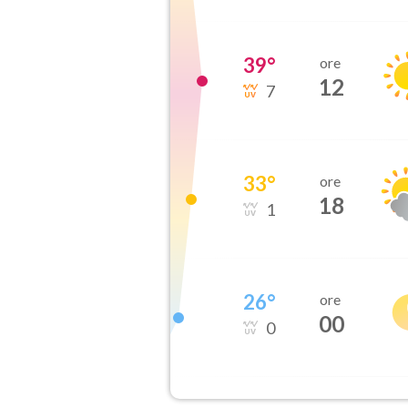
39
°
ore
12
7
33
°
ore
18
1
26
°
ore
00
0