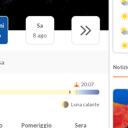
ni
Sa
o
8 ago
sa
Notizi
20:07
Luna calante
o
Pomeriggio
Sera