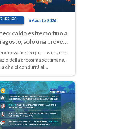
TENDENZA
6 Agosto 2026
eo: caldo estremo fino a
ragosto, solo una breve
sa. Ecco dove
tendenza meteo per il weekend
inizio della prossima settimana,
la che ci condurrà al
ragosto, vede ancora
perature molto elevate