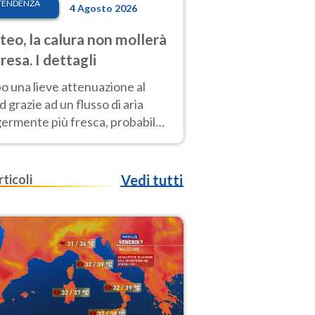
TENDENZA
4 Agosto 2026
eo, la calura non mollerà
presa. I dettagli
o una lieve attenuazione al
 grazie ad un flusso di aria
germente più fresca, probabile
o rinforzo dell’anticiclone
icano entro Ferragosto
rticoli
Vedi tutti