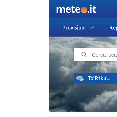
Previsioni
Reg
To'Rtku'...