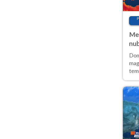
P
Met
nub
Sud
Doma
magg
temp
sem
prev