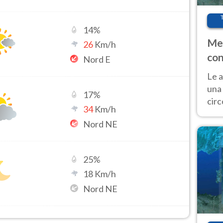
14
%
Met
26
Km/h
con
Nord E
Le a
una 
17
%
cir
34
Km/h
del 
Nord NE
gior
Fer
25
%
18
Km/h
Nord NE