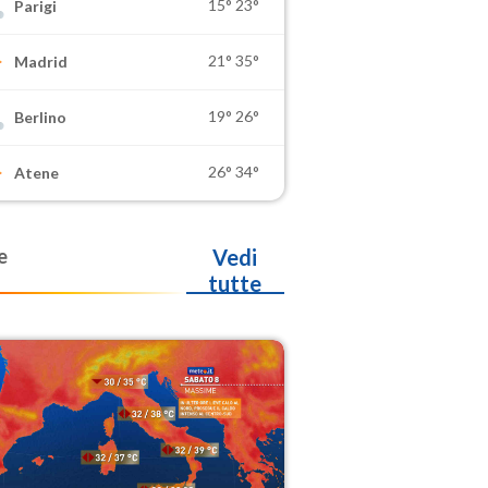
15°
23°
Parigi
21°
35°
Madrid
19°
26°
Berlino
26°
34°
Atene
e
Vedi
tutte