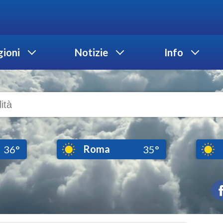
ioni
Notizie
Info
Roma
36°
35°