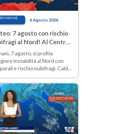
REVISIONE
6 Agosto 2026
eo: 7 agosto con rischio
ifragi al Nord! Al Centro-
 caldo estremo
ni, 7 agosto, si profila
iore instabilità al Nord con
orali e rischio nubifragi. Caldo
pre estremo al Centro-Sud. Le
isioni.