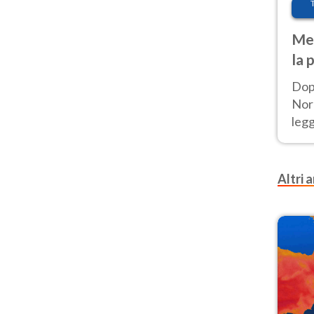
Met
la 
Dop
Nord
leg
nuov
afr
Altri a