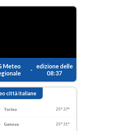
G Meteo
edizione delle
-
gionale
08:37
o città italiane
25°
37°
Torino
25°
31°
Genova