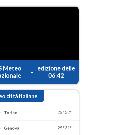
G Meteo
edizione delle
-
zionale
06:42
o città italiane
25°
32°
Torino
25°
31°
Genova