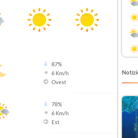
87
%
Notizi
6
Km/h
Ovest
78
%
6
Km/h
Est