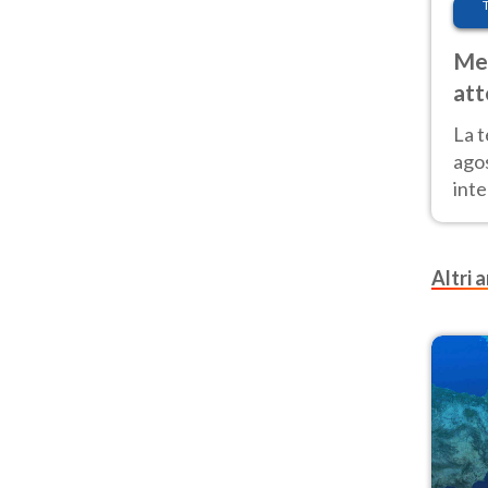
Met
att
Nor
La 
ago
inte
parz
e il
Altri a