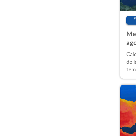
P
Met
ago
ai 
Cal
dell
temp
inte
tre