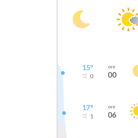
15
°
ore
00
0
17
°
ore
06
1