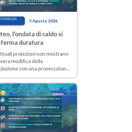
TENDENZA
5 Agosto 2026
eo, l'ondata di caldo si
ferma duratura
ttuali proiezioni non mostrano
vera modifica della
colazione con una prosecuzione
caldo fuori scala per molti
ni, compresa la settimana di
ragosto