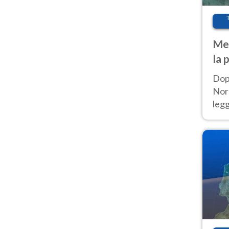
Met
la 
Dop
Nord
leg
nuov
afr