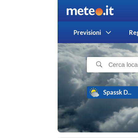
Previsioni
Reg
Spassk D...