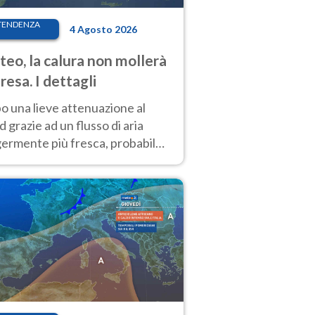
TENDENZA
4 Agosto 2026
eo, la calura non mollerà
presa. I dettagli
o una lieve attenuazione al
 grazie ad un flusso di aria
germente più fresca, probabile
o rinforzo dell’anticiclone
icano entro Ferragosto