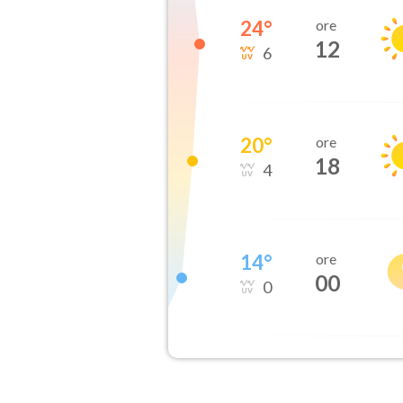
24
°
ore
12
6
20
°
ore
18
4
14
°
ore
00
0