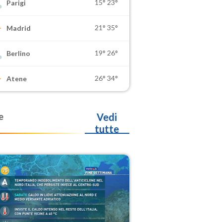
15°
23°
Parigi
21°
35°
Madrid
19°
26°
Berlino
26°
34°
Atene
e
Vedi
tutte