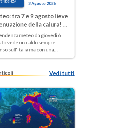
TENDENZA
3 Agosto 2026
eo: tra 7 e 9 agosto lieve
enuazione della calura! Al
d rischio temporali
tendenza meteo da giovedì 6
sto vede un caldo sempre
nso sull'Italia ma con una
iale e lieve attenuazione tra il 7
 9 agosto.
rticoli
Vedi tutti