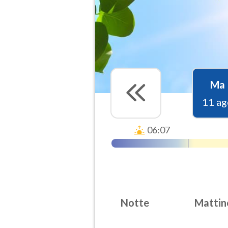
Ma
11 ag
06:07
Notte
Mattin