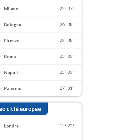
22°
37°
Milano
26°
38°
Bologna
22°
38°
Firenze
23°
35°
Roma
25°
33°
Napoli
27°
31°
Palermo
o città europee
12°
22°
Londra