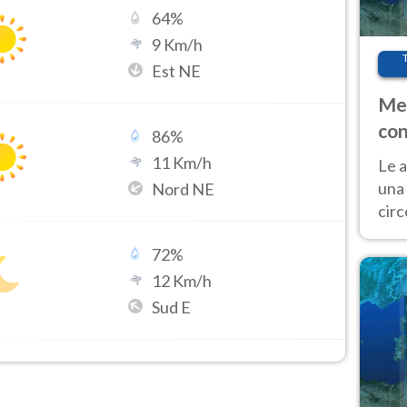
64
%
9
Km/h
Est NE
Met
con
86
%
11
Km/h
Le a
una 
Nord NE
cir
del 
72
%
gior
Fer
12
Km/h
Sud E