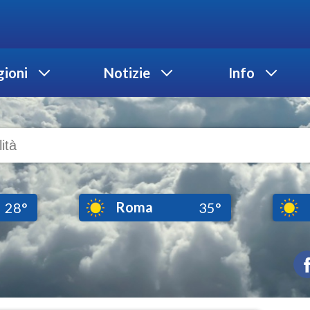
ioni
Notizie
Info
Roma
28°
35°