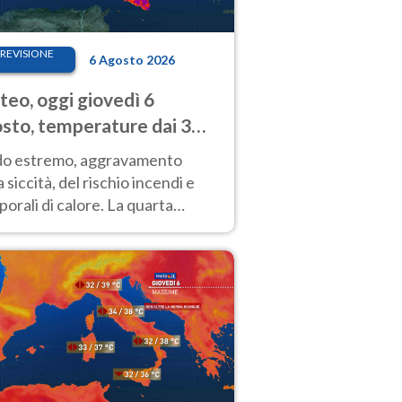
REVISIONE
6 Agosto 2026
eo, oggi giovedì 6
sto, temperature dai 33
40 gradi
do estremo, aggravamento
a siccità, del rischio incendi e
orali di calore. La quarta
nsa ondata di calore non dà
gua e durerà fino Ferragosto