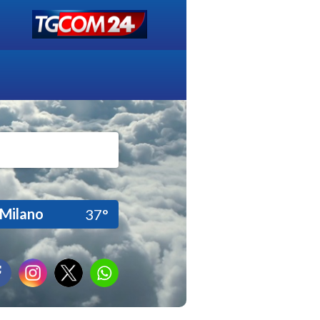
Milano
37°