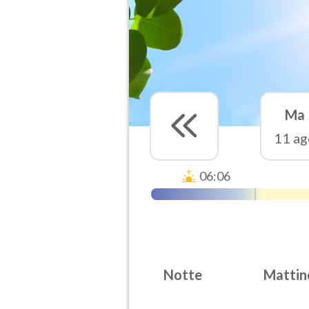
Ma
11 ag
06:06
Notte
Mattin