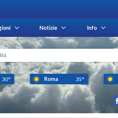
ioni
Notizie
Info
Roma
30°
35°