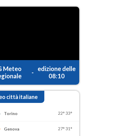
G Meteo
edizione delle
-
gionale
08:10
o città italiane
22°
33°
Torino
27°
31°
Genova