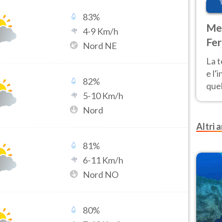
83
%
Met
4
-
9
Km/h
Fer
Nord NE
pau
La 
e l'
82
%
quel
5
-
10
Km/h
Fer
Nord
tem
Altri a
81
%
6
-
11
Km/h
Nord NO
80
%