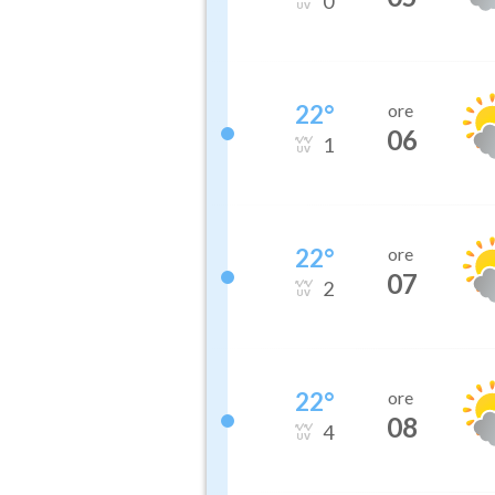
0
22
°
ore
06
1
22
°
ore
07
2
22
°
ore
08
4