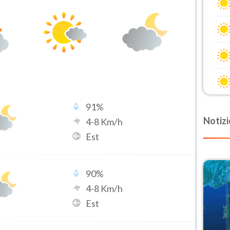
91
%
Notizi
4
-
8
Km/h
Est
90
%
4
-
8
Km/h
Est