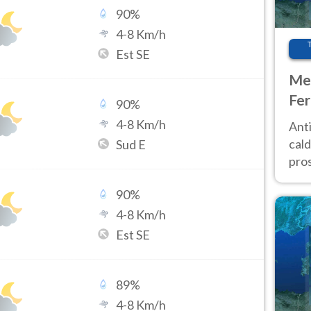
90
%
4
-
8
Km/h
Est SE
Met
Fer
90
%
afr
4
-
8
Km/h
Anti
pro
cald
Sud E
pros
ver
90
%
d’It
4
-
8
Km/h
Est SE
89
%
4
-
8
Km/h