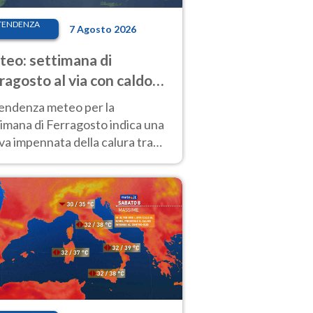
TENDENZA
7 Agosto 2026
eo: settimana di
ragosto al via con caldo
enso e qualche temporale
tendenza meteo per la
imana di Ferragosto indica una
a impennata della calura tra
 14 agosto, con nuovi rialzi
he al Nord.