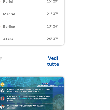
15°
29°
Parigi
21°
37°
Madrid
13°
24°
Berlino
26°
37°
Atene
e
Vedi
tutte