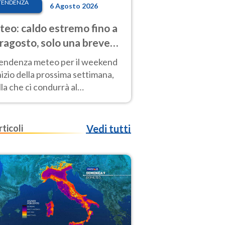
TENDENZA
6 Agosto 2026
eo: caldo estremo fino a
ragosto, solo una breve
sa. Ecco dove
tendenza meteo per il weekend
inizio della prossima settimana,
la che ci condurrà al
ragosto, vede ancora
perature molto elevate
rticoli
Vedi tutti