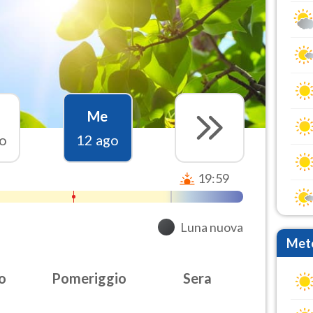
Me
o
12 ago
19:59
Luna nuova
Mete
o
Pomeriggio
Sera