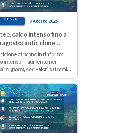
TENDENZA
8 Agosto 2026
eo, caldo intenso fino a
ragosto: anticiclone
icano ancora
ciclone africano in rinforzo:
tagonista
o intenso in aumento nei
simi giorni, con valori estremi
so Ferragosto su gran parte
alia