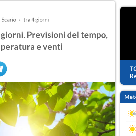
Scario
tra 4 giorni
giorni. Previsioni del tempo,
mperatura e venti
T
Re
Mete