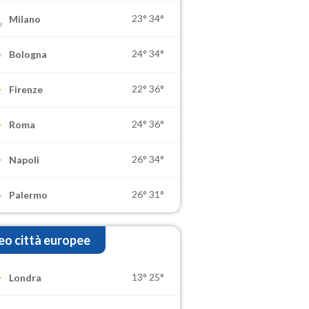
23°
34°
Milano
24°
34°
Bologna
22°
36°
Firenze
24°
36°
Roma
26°
34°
Napoli
26°
31°
Palermo
o città europee
13°
25°
Londra