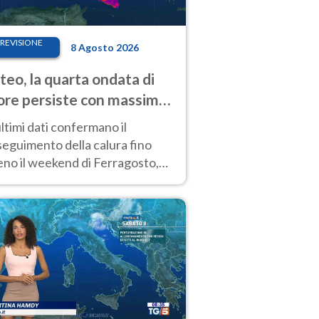
REVISIONE
8 Agosto 2026
eo, la quarta ondata di
ore persiste con massime
pre molto elevate
ultimi dati confermano il
eguimento della calura fino
eno il weekend di Ferragosto,
 tendenza a una nuova
nsificazione prossima
timana