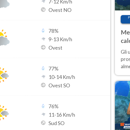
7
-
12
Km/h
Ovest NO
P
78
%
Met
9
-
13
Km/h
cal
Ovest
sem
Gli 
pros
alm
77
%
con
10
-
14
Km/h
inte
Ovest SO
set
76
%
11
-
16
Km/h
Sud SO