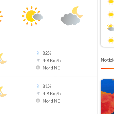
82
%
Notizi
4
-
8
Km/h
Nord NE
81
%
4
-
8
Km/h
Nord NE