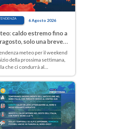
TENDENZA
6 Agosto 2026
eo: caldo estremo fino a
ragosto, solo una breve
sa. Ecco dove
tendenza meteo per il weekend
inizio della prossima settimana,
la che ci condurrà al
ragosto, vede ancora
perature molto elevate