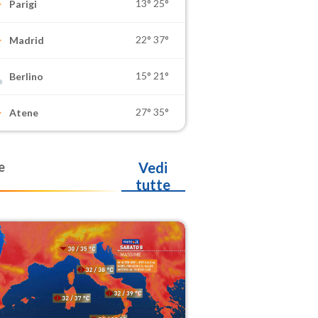
13°
25°
Parigi
22°
37°
Madrid
15°
21°
Berlino
27°
35°
Atene
e
Vedi
tutte