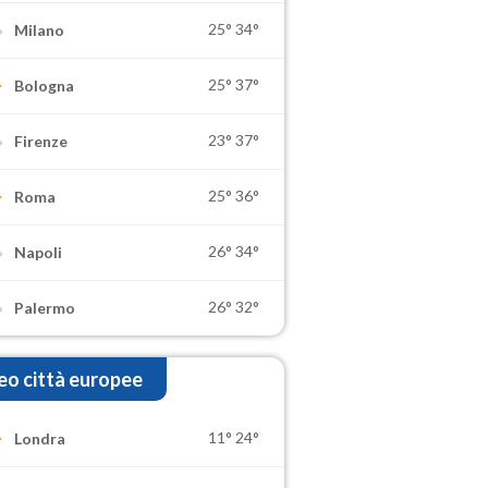
25°
34°
Milano
25°
37°
Bologna
23°
37°
Firenze
25°
36°
Roma
26°
34°
Napoli
26°
32°
Palermo
o città europee
11°
24°
Londra