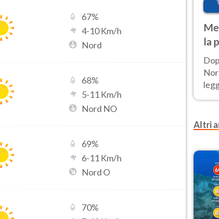
67
%
Met
4
-
10
Km/h
la 
Nord
Dop
Nord
68
%
leg
5
-
11
Km/h
nuov
Nord NO
afr
Altri a
69
%
6
-
11
Km/h
Nord O
70
%