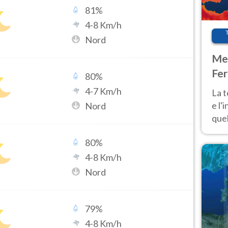
81
%
4
-
8
Km/h
Nord
Met
Fer
80
%
pau
4
-
7
Km/h
La 
e l'
Nord
quel
Fer
80
%
tem
4
-
8
Km/h
Nord
79
%
4
-
8
Km/h