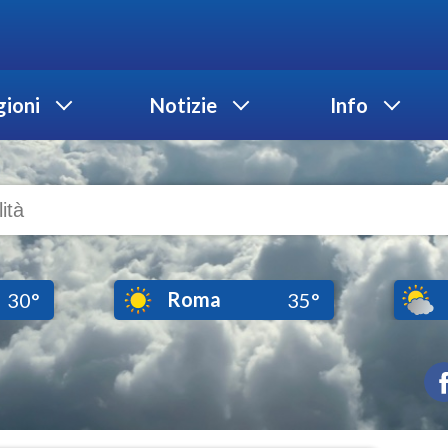
ioni
Notizie
Info
Roma
30°
35°