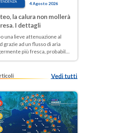
TENDENZA
4 Agosto 2026
eo, la calura non mollerà
presa. I dettagli
o una lieve attenuazione al
 grazie ad un flusso di aria
germente più fresca, probabile
o rinforzo dell’anticiclone
icano entro Ferragosto
rticoli
Vedi tutti