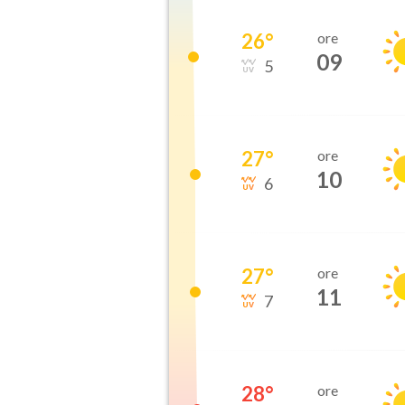
26
°
ore
09
5
27
°
ore
10
6
27
°
ore
11
7
28
°
ore