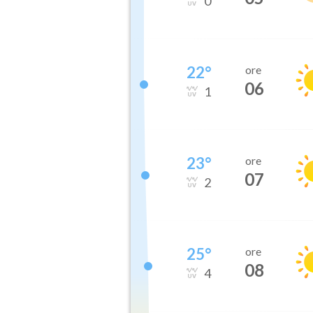
0
22
°
ore
06
1
23
°
ore
07
2
25
°
ore
08
4