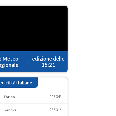
G Meteo
edizione delle
-
gionale
15:21
o città italiane
22°
34°
Torino
25°
31°
Genova