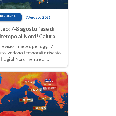
REVISIONE
7 Agosto 2026
eo: 7-8 agosto fase di
tempo al Nord! Calura
o a Ferragosto
revisioni meteo per oggi, 7
to, vedono temporali e rischio
fragi al Nord mentre al
tro-Sud sole e caldo sempre
to intenso.