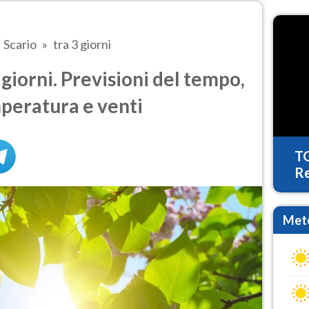
Scario
tra 3 giorni
giorni. Previsioni del tempo,
mperatura e venti
T
Re
Mete