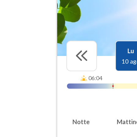
Lu
10 ag
06:04
Notte
Mattin