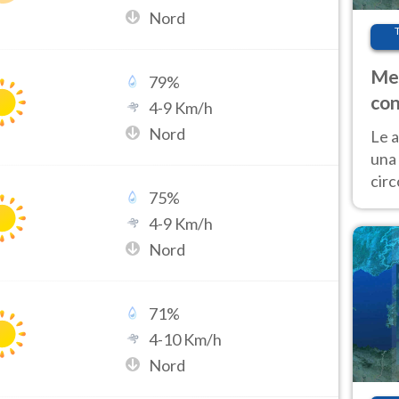
Nord
Met
79
%
con
4
-
9
Km/h
Nord
Le a
una 
cir
75
%
del 
4
-
9
Km/h
gior
Fer
Nord
71
%
4
-
10
Km/h
Nord