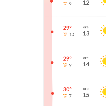
12
9
29
°
ore
13
10
29
°
ore
14
9
30
°
ore
15
7