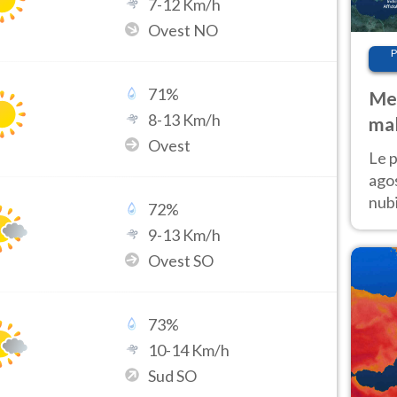
7
-
12
Km/h
Ovest NO
P
71
%
Met
8
-
13
Km/h
mal
Ovest
fin
Le p
agos
nubi
72
%
Cen
9
-
13
Km/h
mol
Ovest SO
73
%
10
-
14
Km/h
Sud SO