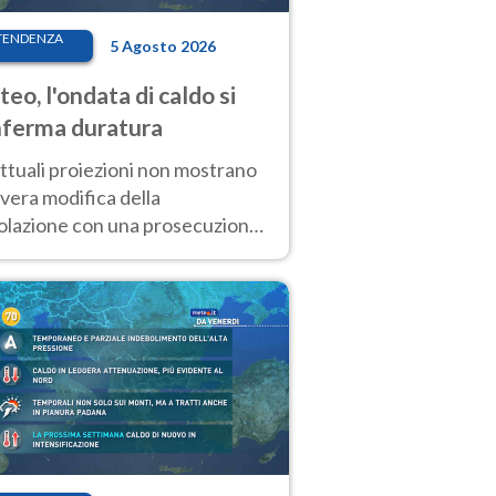
TENDENZA
5 Agosto 2026
eo, l'ondata di caldo si
ferma duratura
ttuali proiezioni non mostrano
vera modifica della
colazione con una prosecuzione
caldo fuori scala per molti
ni, compresa la settimana di
ragosto