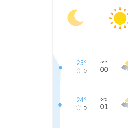
25
°
ore
00
0
24
°
ore
01
0