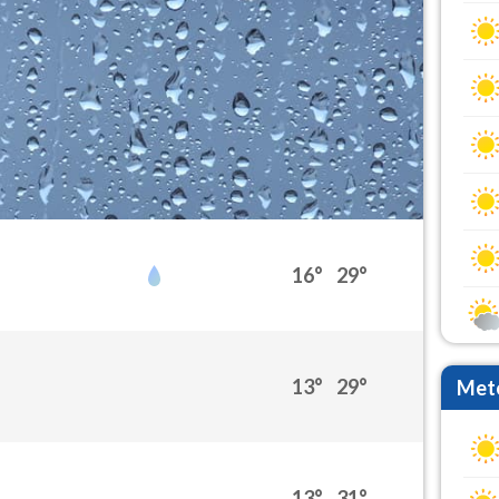
16°
29°
13°
29°
Mete
13°
31°