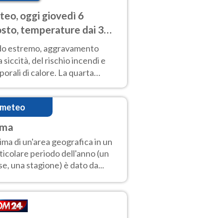
eo, oggi giovedì 6
sto, temperature dai 33
40 gradi
do estremo, aggravamento
a siccità, del rischio incendi e
orali di calore. La quarta
nsa ondata di calore non dà
gua e durerà fino Ferragosto
imeteo
ima
clima di un'area geografica in un
ticolare periodo dell'anno (un
e, una stagione) è dato da...