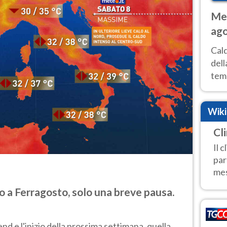
Met
ago
ai 
Cal
dell
temp
inte
tre
Wik
Cl
Il 
par
mes
 a Ferragosto, solo una breve pausa.
d e l'inizio della prossima settimana, quella