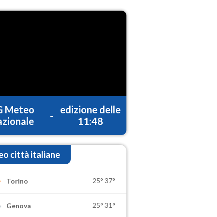
G Meteo
edizione delle
-
zionale
11:48
o città italiane
25°
37°
Torino
25°
31°
Genova