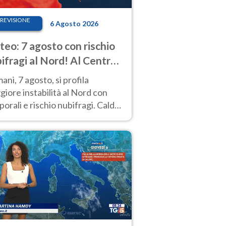
REVISIONE
6 Agosto 2026
eo: 7 agosto con rischio
ifragi al Nord! Al Centro-
 caldo estremo
ni, 7 agosto, si profila
iore instabilità al Nord con
orali e rischio nubifragi. Caldo
pre estremo al Centro-Sud. Le
isioni.