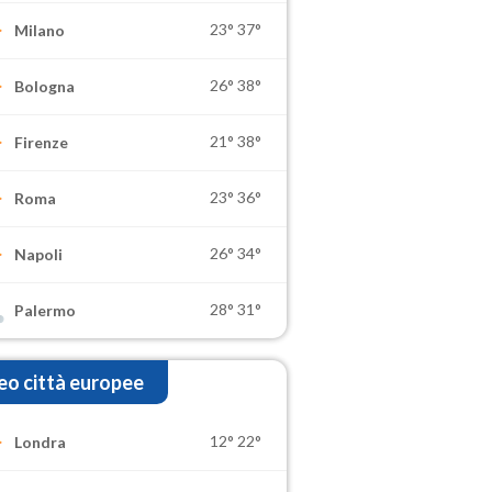
23°
37°
Milano
26°
38°
Bologna
21°
38°
Firenze
23°
36°
Roma
26°
34°
Napoli
28°
31°
Palermo
o città europee
12°
22°
Londra