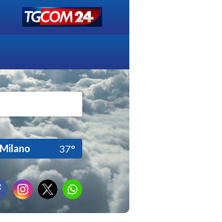
Milano
37°