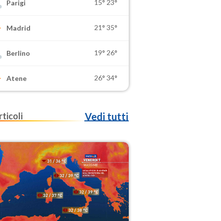
15°
23°
Parigi
21°
35°
Madrid
19°
26°
Berlino
26°
34°
Atene
rticoli
Vedi tutti