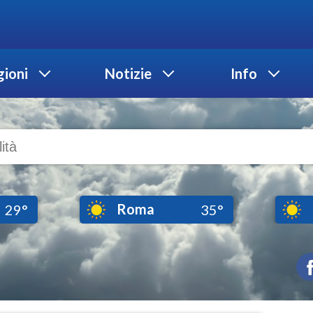
ioni
Notizie
Info
Roma
29°
35°