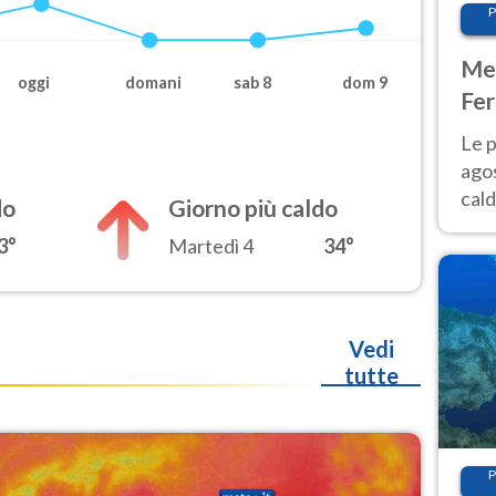
P
Met
oggi
domani
sab 8
dom 9
Fer
Nor
Le p
agos
cald
do
Giorno più caldo
all'
3°
Martedì 4
34°
Nor
Vedi
tutte
P