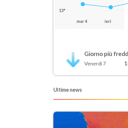
13°
mar 4
ieri
Giorno più fred
Venerdì 7
1
Ultime news