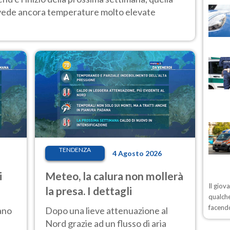
 vede ancora temperature molto elevate
TENDENZA
4 Agosto 2026
i
Meteo, la calura non mollerà
Il giov
la presa. I dettagli
qualche
facendo
ano
Dopo una lieve attenuazione al
Nord grazie ad un flusso di aria