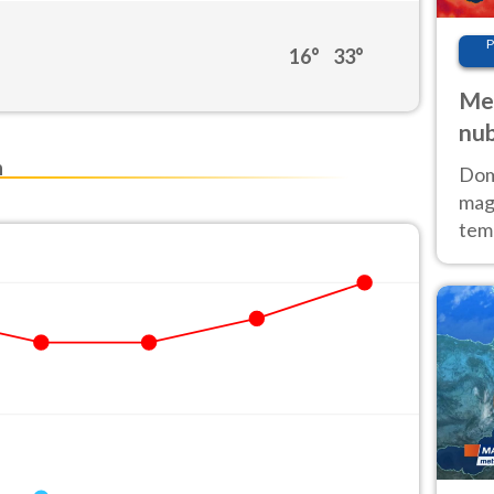
P
16°
33°
Met
nub
Sud
n
Doma
magg
temp
sem
prev