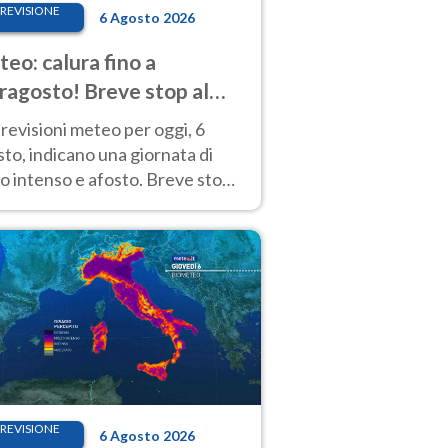
REVISIONE
6 Agosto 2026
eo: calura fino a
ragosto! Breve stop al
d tra 7 e 9 agosto
revisioni meteo per oggi, 6
to, indicano una giornata di
o intenso e afosto. Breve stop
Anticiclone solo sulle regioni del
d.
REVISIONE
6 Agosto 2026