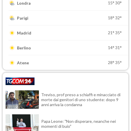
15°
30°
Londra
18°
32°
Parigi
21°
35°
Madrid
14°
31°
Berlino
28°
35°
Atene
Treviso, prof preso a schiaffi e minacciato di
morte dai genitori di uno studente: dopo 9
anni arriva la condanna
Papa Leone: "Non disperare, neanche nei
momenti di buio"