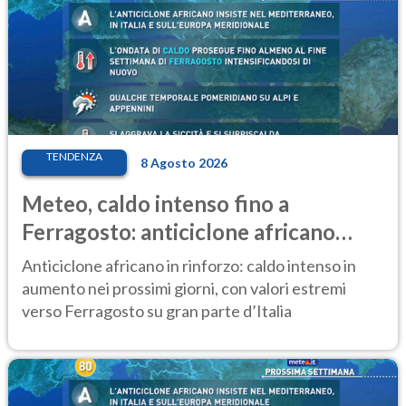
TENDENZA
8 Agosto 2026
Meteo, caldo intenso fino a
Ferragosto: anticiclone africano
ancora protagonista
Anticiclone africano in rinforzo: caldo intenso in
aumento nei prossimi giorni, con valori estremi
verso Ferragosto su gran parte d’Italia