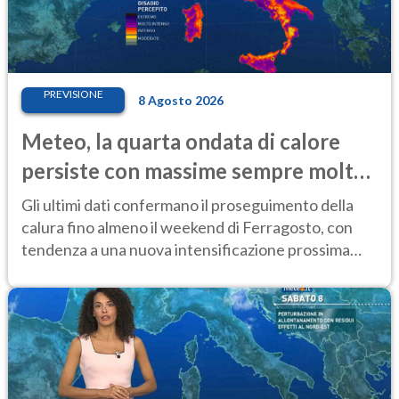
PREVISIONE
8 Agosto 2026
Meteo, la quarta ondata di calore
persiste con massime sempre molto
elevate
Gli ultimi dati confermano il proseguimento della
calura fino almeno il weekend di Ferragosto, con
tendenza a una nuova intensificazione prossima
settimana