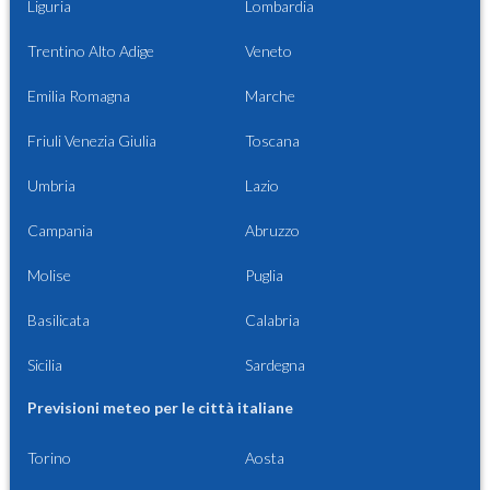
Liguria
Lombardia
Trentino Alto Adige
Veneto
Emilia Romagna
Marche
Friuli Venezia Giulia
Toscana
Umbria
Lazio
Campania
Abruzzo
Molise
Puglia
Basilicata
Calabria
Sicilia
Sardegna
Previsioni meteo per le città italiane
Torino
Aosta