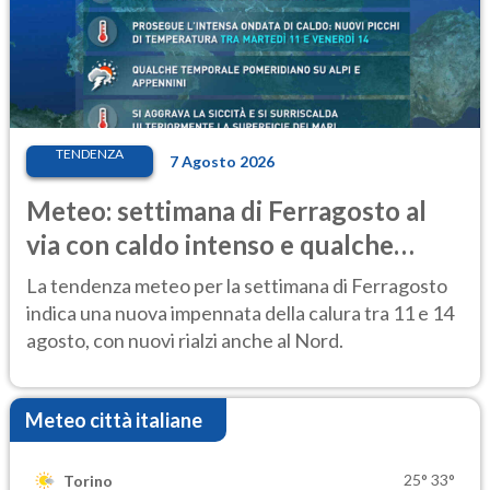
TENDENZA
7 Agosto 2026
Meteo: settimana di Ferragosto al
via con caldo intenso e qualche
temporale
La tendenza meteo per la settimana di Ferragosto
indica una nuova impennata della calura tra 11 e 14
agosto, con nuovi rialzi anche al Nord.
Meteo città italiane
25°
33°
Torino