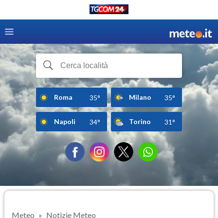
Roma
Milano
35°
35°
Napoli
Torino
34°
31°
Meteo
Notizie Meteo