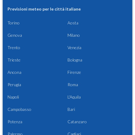
Previsioni meteo per le città italiane
Torino
Aosta
Genova
Milano
Trento
Venezia
Trieste
Bologna
Ancona
Firenze
Perugia
Roma
Napoli
L'Aquila
Campobasso
Bari
Potenza
Catanzaro
Palermo
Cagliari