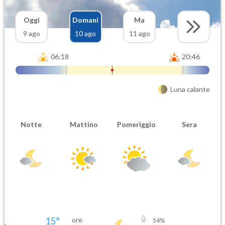
Oggi
Domani
Ma
9 ago
10 ago
11 ago
06:18
20:46
Luna calante
Notte
Mattino
Pomeriggio
Sera
15
°
ore
54
%