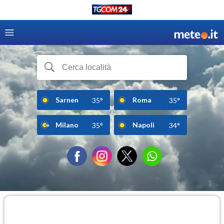
Sarnen
Roma
35°
35°
Milano
Napoli
35°
34°