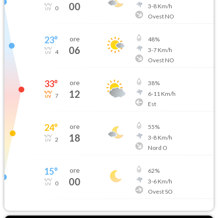
00
3
-
8
Km/h
0
Ovest NO
23
°
ore
48
%
06
3
-
7
Km/h
4
Ovest NO
33
°
ore
38
%
12
6
-
11
Km/h
7
Est
24
°
ore
55
%
18
3
-
8
Km/h
2
Nord O
15
°
ore
62
%
00
3
-
6
Km/h
0
Ovest SO