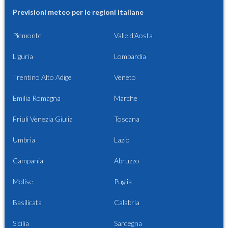
Previsioni meteo per le regioni italiane
Piemonte
Valle d'Aosta
Liguria
Lombardia
Trentino Alto Adige
Veneto
Emilia Romagna
Marche
Friuli Venezia Giulia
Toscana
Umbria
Lazio
Campania
Abruzzo
Molise
Puglia
Basilicata
Calabria
Sicilia
Sardegna