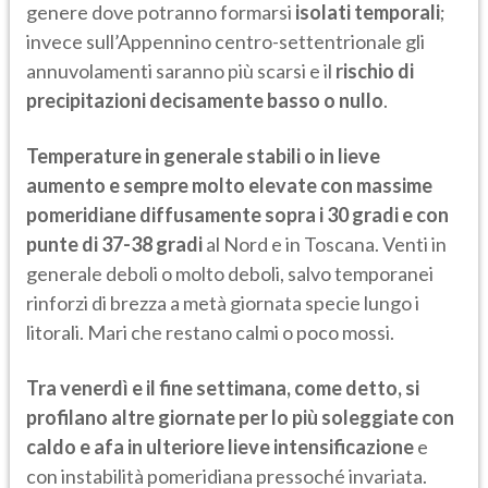
genere dove potranno formarsi
isolati temporali
;
invece sull’Appennino centro-settentrionale gli
annuvolamenti saranno più scarsi e il
rischio di
precipitazioni decisamente basso o nullo
.
Temperature in generale stabili o in lieve
aumento e sempre molto elevate con massime
pomeridiane diffusamente sopra i 30 gradi e con
punte di 37-38 gradi
al Nord e in Toscana. Venti in
generale deboli o molto deboli, salvo temporanei
rinforzi di brezza a metà giornata specie lungo i
litorali. Mari che restano calmi o poco mossi.
Tra venerdì e il fine settimana, come detto, si
profilano altre giornate per lo più soleggiate con
caldo e afa in ulteriore lieve intensificazione
e
con instabilità pomeridiana pressoché invariata.