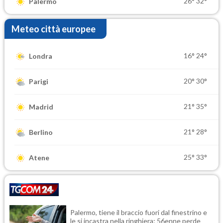
26°
32°
Palermo
Meteo città europee
16°
24°
Londra
20°
30°
Parigi
21°
35°
Madrid
21°
28°
Berlino
25°
33°
Atene
Palermo, tiene il braccio fuori dal finestrino e
le si incastra nella ringhiera: 56enne perde