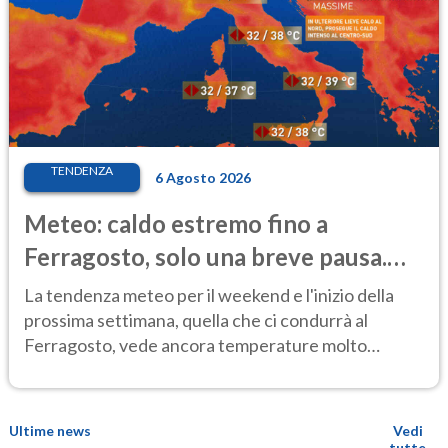
TENDENZA
6 Agosto 2026
Meteo: caldo estremo fino a
Ferragosto, solo una breve pausa.
Ecco dove
La tendenza meteo per il weekend e l'inizio della
prossima settimana, quella che ci condurrà al
Ferragosto, vede ancora temperature molto
elevate
Ultime news
Vedi
tutte