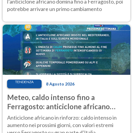
l’anticiclone africano domina fino a Ferragosto, poi
potrebbe arrivare un primo cambiamento
TENDENZA
8 Agosto 2026
Meteo, caldo intenso fino a
Ferragosto: anticiclone africano
ancora protagonista
Anticiclone africano in rinforzo: caldo intenso in
aumento nei prossimi giorni, con valori estremi
verso Ferragosto su gran parte d’Italia