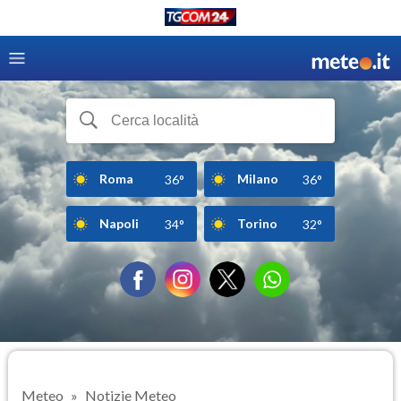
Roma
Milano
36°
36°
Napoli
Torino
34°
32°
Meteo
Notizie Meteo