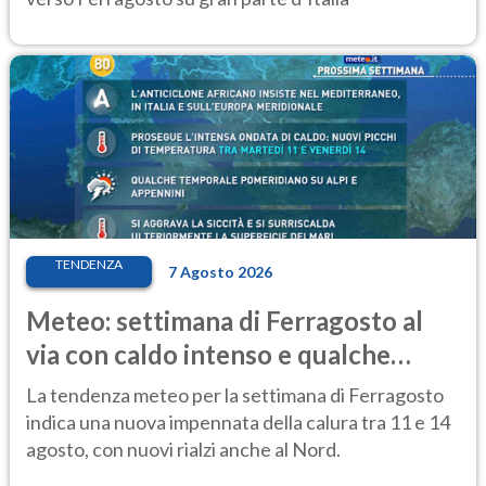
TENDENZA
7 Agosto 2026
Meteo: settimana di Ferragosto al
via con caldo intenso e qualche
temporale
La tendenza meteo per la settimana di Ferragosto
indica una nuova impennata della calura tra 11 e 14
agosto, con nuovi rialzi anche al Nord.