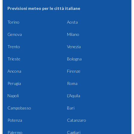
Previsioni meteo per le città italiane
Torino
Aosta
Genova
Milano
Trento
Venezia
Trieste
Bologna
Ancona
Firenze
Perugia
Roma
Napoli
L'Aquila
Campobasso
Bari
Potenza
Catanzaro
Palermo
Cagliari