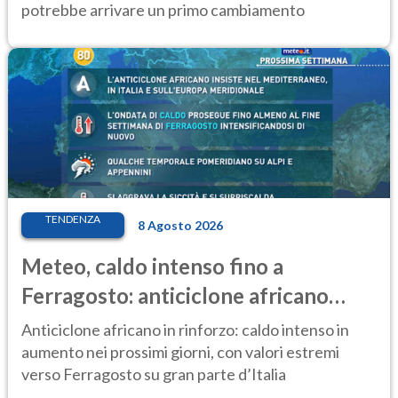
potrebbe arrivare un primo cambiamento
TENDENZA
8 Agosto 2026
Meteo, caldo intenso fino a
Ferragosto: anticiclone africano
ancora protagonista
Anticiclone africano in rinforzo: caldo intenso in
aumento nei prossimi giorni, con valori estremi
verso Ferragosto su gran parte d’Italia