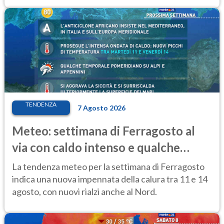
TENDENZA
7 Agosto 2026
Meteo: settimana di Ferragosto al
via con caldo intenso e qualche
temporale
La tendenza meteo per la settimana di Ferragosto
indica una nuova impennata della calura tra 11 e 14
agosto, con nuovi rialzi anche al Nord.