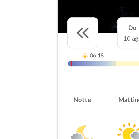
Do
10 ag
06:18
Notte
Mattin