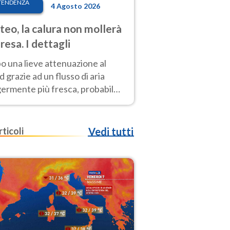
TENDENZA
4 Agosto 2026
eo, la calura non mollerà
presa. I dettagli
o una lieve attenuazione al
 grazie ad un flusso di aria
germente più fresca, probabile
o rinforzo dell’anticiclone
icano entro Ferragosto
rticoli
Vedi tutti