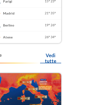
15°
23°
Parigi
21°
35°
Madrid
19°
26°
Berlino
26°
34°
Atene
e
Vedi
tutte