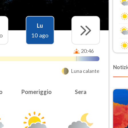
Lu
o
10 ago
20:46
Notizi
Luna calante
o
Pomeriggio
Sera