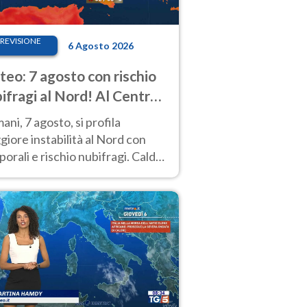
REVISIONE
6 Agosto 2026
eo: 7 agosto con rischio
ifragi al Nord! Al Centro-
 caldo estremo
ni, 7 agosto, si profila
iore instabilità al Nord con
orali e rischio nubifragi. Caldo
pre estremo al Centro-Sud. Le
isioni.