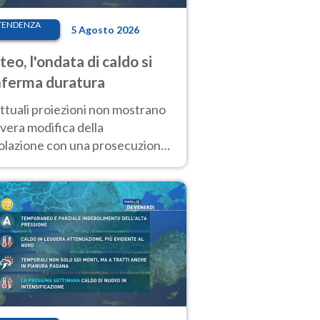
TENDENZA
5 Agosto 2026
eo, l'ondata di caldo si
ferma duratura
ttuali proiezioni non mostrano
vera modifica della
colazione con una prosecuzione
caldo fuori scala per molti
ni, compresa la settimana di
ragosto