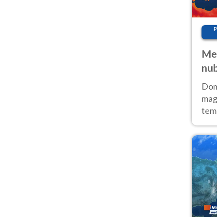
P
Met
nub
Sud
Doma
magg
temp
sem
prev