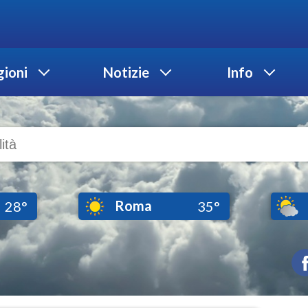
ioni
Notizie
Info
Roma
28°
35°