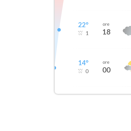
22
°
ore
18
1
14
°
ore
00
0