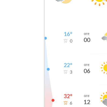
16
°
ore
00
0
22
°
ore
06
3
32
°
ore
12
6