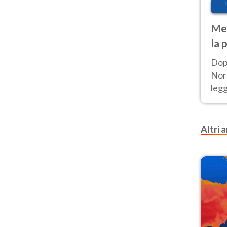
Met
la 
Dop
Nord
leg
nuov
afr
Altri a