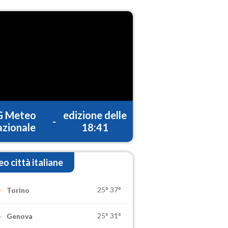
G Meteo
edizione delle
-
zionale
18:41
o città italiane
25°
37°
Torino
25°
31°
Genova