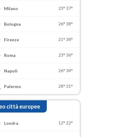
23°
37°
Milano
26°
38°
Bologna
21°
38°
Firenze
23°
36°
Roma
26°
34°
Napoli
28°
31°
Palermo
o città europee
12°
22°
Londra