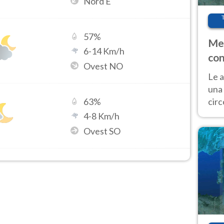
Nord E
57
%
Met
6
-
14
Km/h
con
Ovest NO
Le a
una 
cir
63
%
del 
4
-
8
Km/h
gior
Ovest SO
Fer