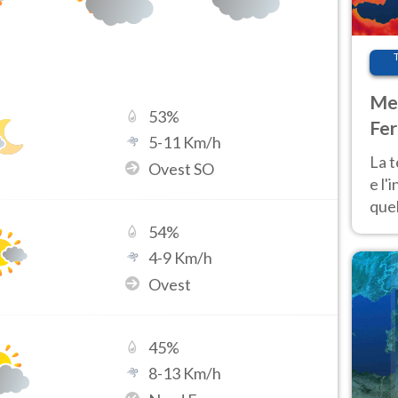
Met
53
%
Fer
5
-
11
Km/h
pau
La 
Ovest SO
e l'
quel
Fer
54
%
tem
4
-
9
Km/h
Ovest
45
%
8
-
13
Km/h