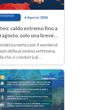
TENDENZA
6 Agosto 2026
eo: caldo estremo fino a
ragosto, solo una breve
sa. Ecco dove
tendenza meteo per il weekend
inizio della prossima settimana,
la che ci condurrà al
ragosto, vede ancora
perature molto elevate