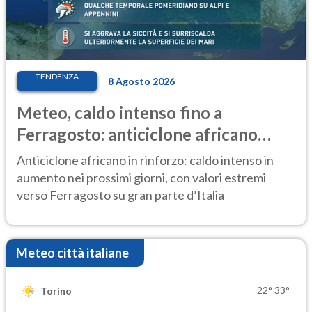
TENDENZA
8 Agosto 2026
Meteo, caldo intenso fino a
Ferragosto: anticiclone africano
ancora protagonista
Anticiclone africano in rinforzo: caldo intenso in
aumento nei prossimi giorni, con valori estremi
verso Ferragosto su gran parte d’Italia
Meteo città italiane
22°
33°
Torino