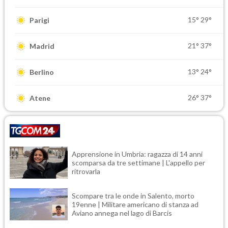
15°
29°
Parigi
21°
37°
Madrid
13°
24°
Berlino
26°
37°
Atene
Apprensione in Umbria: ragazza di 14 anni
scomparsa da tre settimane | L'appello per
ritrovarla
Scompare tra le onde in Salento, morto
19enne | Militare americano di stanza ad
Aviano annega nel lago di Barcis