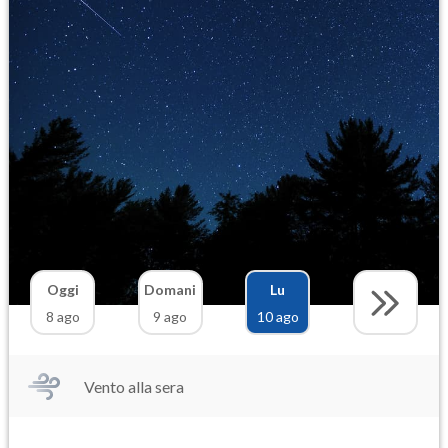
Oggi
Domani
Lu
8 ago
9 ago
10 ago
Vento alla sera