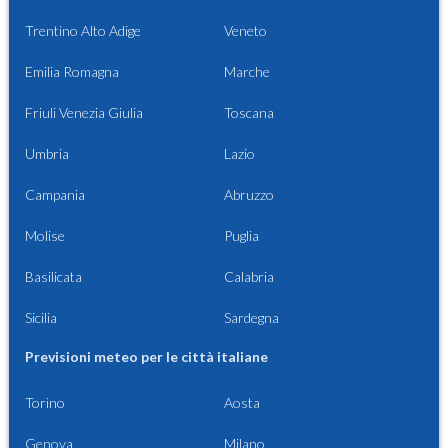
Trentino Alto Adige
Veneto
Emilia Romagna
Marche
Friuli Venezia Giulia
Toscana
Umbria
Lazio
Campania
Abruzzo
Molise
Puglia
Basilicata
Calabria
Sicilia
Sardegna
Previsioni meteo per le città italiane
Torino
Aosta
Genova
Milano