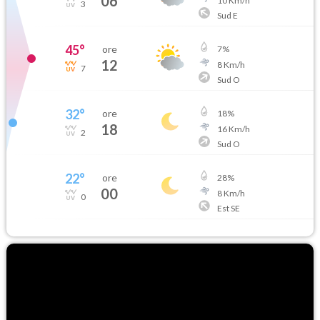
06
10
Km/h
3
Sud E
45
°
ore
7
%
12
8
Km/h
7
Sud O
32
°
ore
18
%
18
16
Km/h
2
Sud O
22
°
ore
28
%
00
8
Km/h
0
Est SE