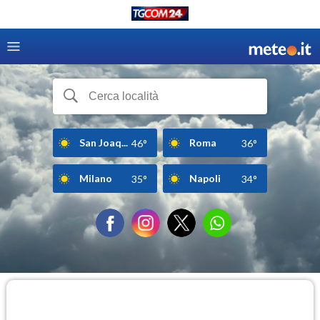
San Joaq...
Roma
46°
36°
Milano
Napoli
35°
34°