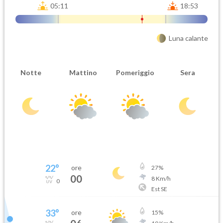
05:11
18:53
Luna calante
Notte
Mattino
Pomeriggio
Sera
22
°
ore
27
%
00
8
Km/h
0
Est SE
33
°
ore
15
%