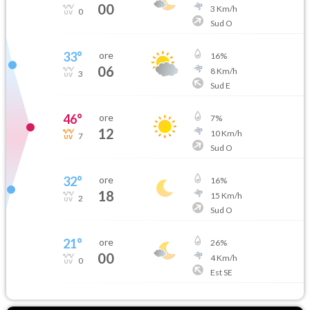
00
3
Km/h
0
Sud O
33
°
ore
16
%
06
8
Km/h
3
Sud E
46
°
ore
7
%
12
10
Km/h
7
Sud O
32
°
ore
16
%
18
15
Km/h
2
Sud O
21
°
ore
26
%
00
4
Km/h
0
Est SE