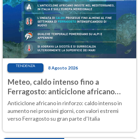
TENDENZA
8 Agosto 2026
Meteo, caldo intenso fino a
Ferragosto: anticiclone africano
ancora protagonista
Anticiclone africano in rinforzo: caldo intenso in
aumento nei prossimi giorni, con valori estremi
verso Ferragosto su gran parte d’Italia