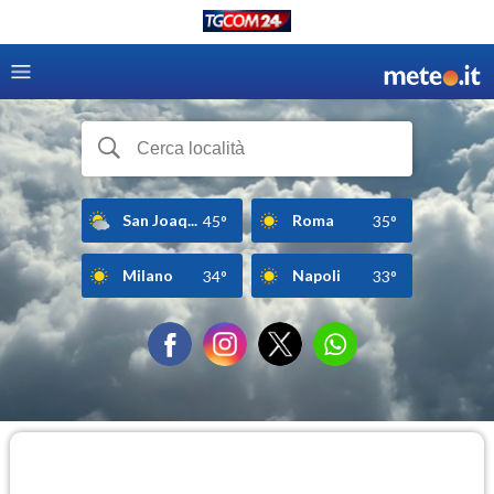
San Joaq...
Roma
45°
35°
Milano
Napoli
34°
33°