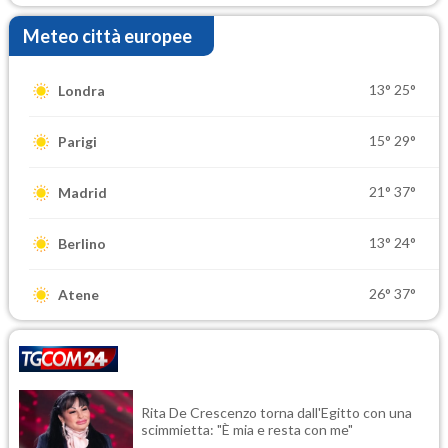
Meteo città europee
13°
25°
Londra
15°
29°
Parigi
21°
37°
Madrid
13°
24°
Berlino
26°
37°
Atene
Rita De Crescenzo torna dall'Egitto con una
scimmietta: "È mia e resta con me"