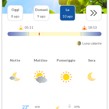
Oggi
Domani
Lu
8 ago
9 ago
10 ago
05:11
18:53
Luna calante
Notte
Mattino
Pomeriggio
Sera
23
°
ore
30
%