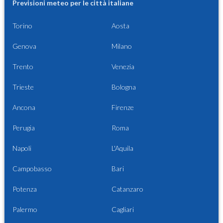
Previsioni meteo per le città italiane
Torino
Aosta
Genova
Milano
Trento
Venezia
Trieste
Bologna
Ancona
Firenze
Perugia
Roma
Napoli
L'Aquila
Campobasso
Bari
Potenza
Catanzaro
Palermo
Cagliari