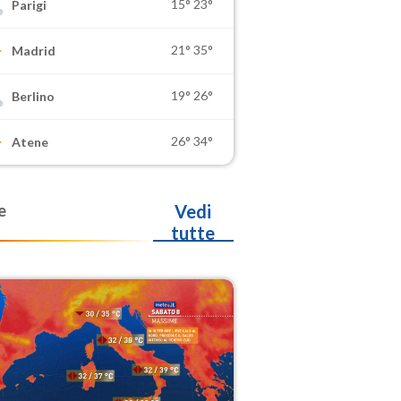
15°
23°
Parigi
21°
35°
Madrid
19°
26°
Berlino
26°
34°
Atene
e
Vedi
tutte