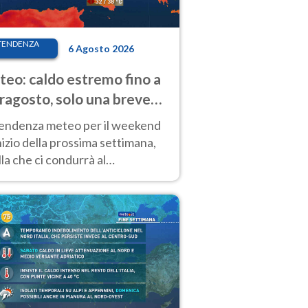
TENDENZA
6 Agosto 2026
eo: caldo estremo fino a
ragosto, solo una breve
sa. Ecco dove
tendenza meteo per il weekend
inizio della prossima settimana,
la che ci condurrà al
ragosto, vede ancora
perature molto elevate