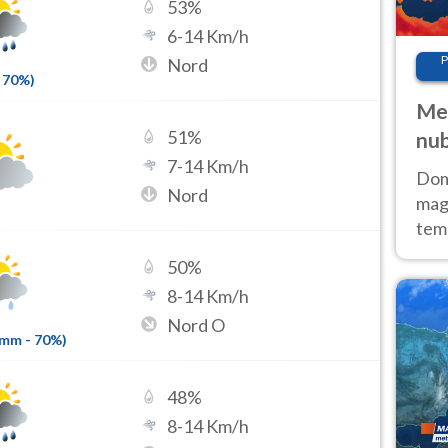
53
%
6
-
14
Km/h
P
Nord
70
%)
Met
51
%
nub
7
-
14
Km/h
Sud
Doma
Nord
magg
temp
sem
50
%
prev
8
-
14
Km/h
Nord O
3mm
-
70
%)
48
%
8
-
14
Km/h