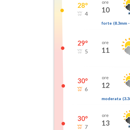
ore
28
°
10
4
forte
(
8.3mm
-
29
°
ore
11
5
ore
30
°
12
6
moderata
(
3.
ore
30
°
13
7