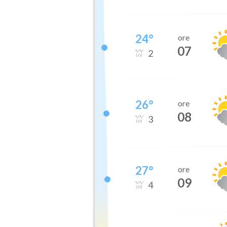
24
°
ore
07
2
26
°
ore
08
3
27
°
ore
09
4