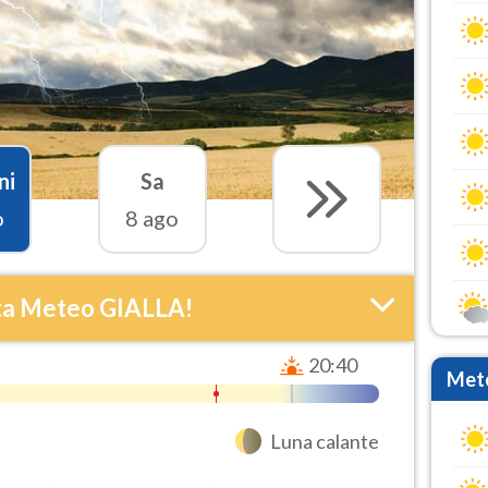
ni
Sa
o
8 ago
ta Meteo GIALLA!
20:40
Mete
Luna calante