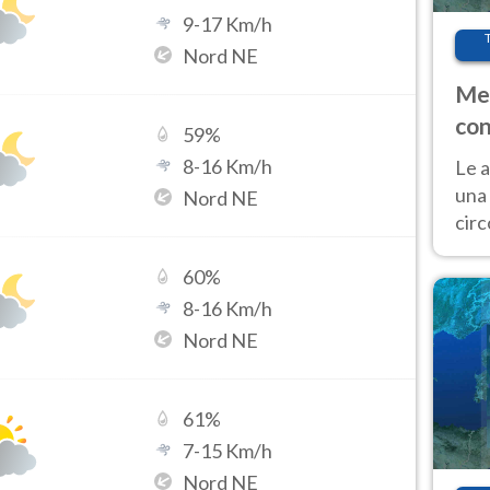
9
-
17
Km/h
Nord NE
Met
con
59
%
8
-
16
Km/h
Le a
una 
Nord NE
cir
del 
gior
60
%
Fer
8
-
16
Km/h
Nord NE
61
%
7
-
15
Km/h
Nord NE