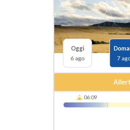
Oggi
Doma
6 ago
7 ag
Aller
06:09