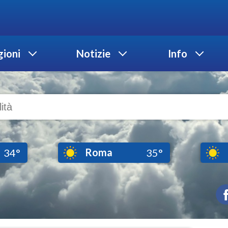
ioni
Notizie
Info
Roma
34°
35°