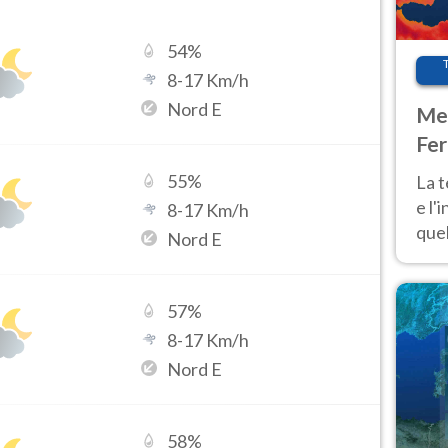
54
%
8
-
17
Km/h
Nord E
Met
Fer
pau
55
%
La 
e l'
8
-
17
Km/h
quel
Nord E
Fer
tem
57
%
8
-
17
Km/h
Nord E
58
%