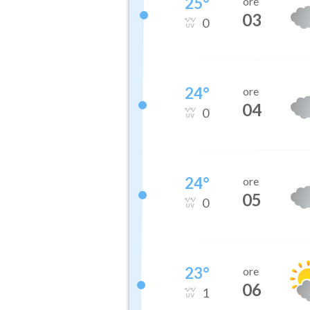
25
°
ore
03
0
24
°
ore
04
0
24
°
ore
05
0
23
°
ore
06
1