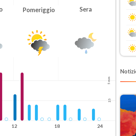
Urgenza
o
Sera
Pomeriggio
Ordinaria
Ora fine
08-07T
Notizi
5 mm
2.5
12
18
24