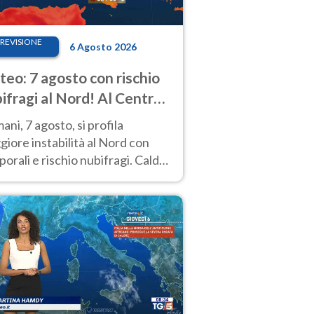
REVISIONE
6 Agosto 2026
eo: 7 agosto con rischio
ifragi al Nord! Al Centro-
 caldo estremo
ni, 7 agosto, si profila
iore instabilità al Nord con
orali e rischio nubifragi. Caldo
pre estremo al Centro-Sud. Le
isioni.