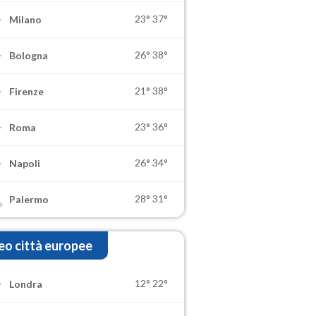
23°
37°
Milano
26°
38°
Bologna
21°
38°
Firenze
23°
36°
Roma
26°
34°
Napoli
28°
31°
Palermo
o città europee
12°
22°
Londra