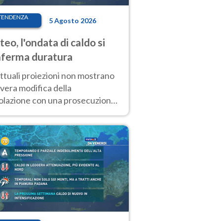
TENDENZA
5 Agosto 2026
eo, l'ondata di caldo si
ferma duratura
ttuali proiezioni non mostrano
vera modifica della
colazione con una prosecuzione
caldo fuori scala per molti
ni, compresa la settimana di
ragosto