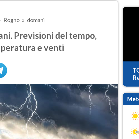
Rogno
domani
i. Previsioni del tempo,
mperatura e venti
T
Re
Mete