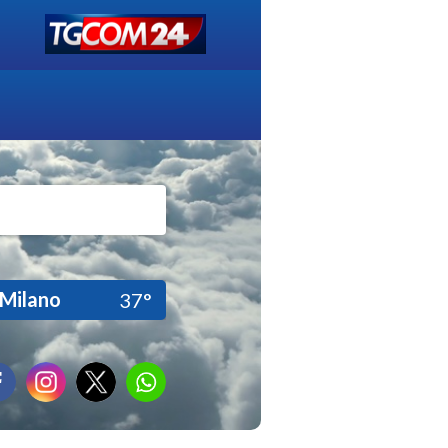
Milano
37°