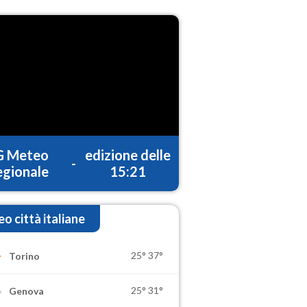
G Meteo
edizione delle
-
gionale
15:21
o città italiane
25°
37°
Torino
25°
31°
Genova