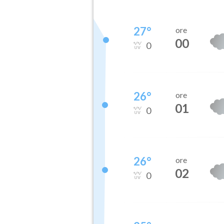
27
°
ore
00
0
26
°
ore
01
0
26
°
ore
02
0