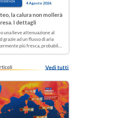
TENDENZA
4 Agosto 2026
eo, la calura non mollerà
presa. I dettagli
o una lieve attenuazione al
 grazie ad un flusso di aria
germente più fresca, probabile
o rinforzo dell’anticiclone
icano entro Ferragosto
rticoli
Vedi tutti