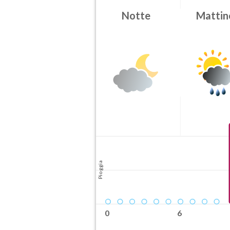
Attendibilità
Notte
Mattin
Probabile
Orario inizio
08-07T
Pioggia
0
6