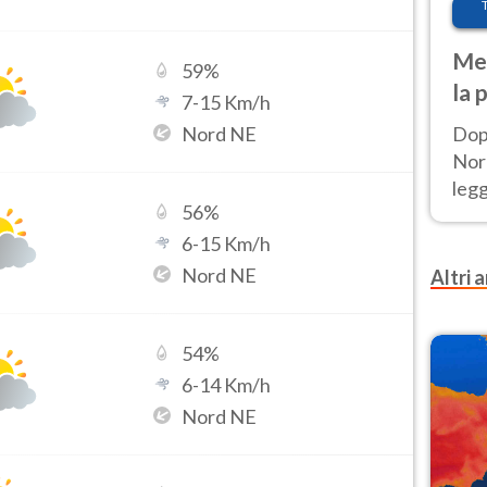
Met
59
%
la 
7
-
15
Km/h
Nord NE
Dop
Nord
leg
56
%
nuov
afr
6
-
15
Km/h
Nord NE
Altri a
54
%
6
-
14
Km/h
Nord NE