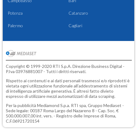
Campobasso
Bari
Potenza
Catanzaro
Palermo
Cagliari
Copyright © 1999-2020 RTI S.p.A. Direzione Business Digital -
P.Iva 03976881007 - Tutti i diritti riservati.
Rispetto ai contenuti e ai dati personali trasmessi e/o riprodotti è
vietata ogni utilizzazione funzionale all'addestramento di sistemi
di intelligenza artificiale generativa. È altresì fatto divieto
espresso di utilizzare mezzi automatizzati di data scraping.
Per la pubblicità
Mediamond S.p.a.
RTI spa, Gruppo Mediaset -
Sede legale: 00187 Roma Largo del Nazareno 8 - Cap. Soc. €
500.000.007,00 int. vers. - Registro delle Imprese di Roma,
C.F.06921720154