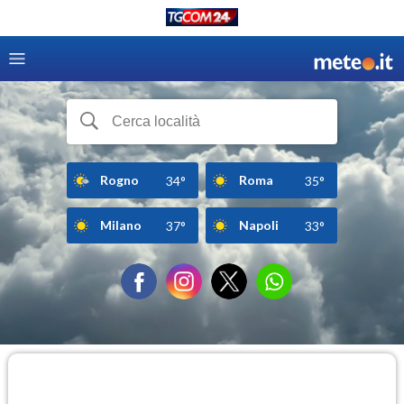
Rogno
Roma
34°
35°
Milano
Napoli
37°
33°