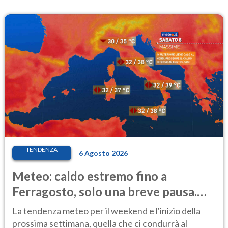
TENDENZA
6 Agosto 2026
Meteo: caldo estremo fino a
Ferragosto, solo una breve pausa.
Ecco dove
La tendenza meteo per il weekend e l'inizio della
prossima settimana, quella che ci condurrà al