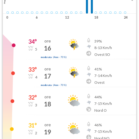
Pioggia
0
6
12
18
24
34
°
ore
39
%
16
8
-
13
Km/h
5
Ovest SO
moderata
(
4mm
-
70
%)
33
°
ore
41
%
17
7
-
14
Km/h
4
Ovest
moderata
(
4mm
-
70
%)
32
°
ore
44
%
18
7
-
15
Km/h
3
Nord O
31
°
ore
46
%
19
7
-
15
Km/h
2
Nord NO