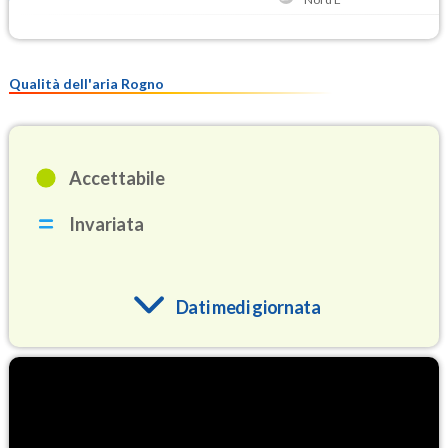
Qualità dell'aria Rogno
Accettabile
Invariata
Dati medi giornata
O3
87.0
(Ozono)
NO2