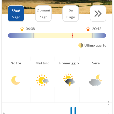
Oggi
Domani
Sa
6 ago
7 ago
8 ago
06:08
20:42
Ultimo quarto
Notte
Mattino
Pomeriggio
Sera
5 mm
2.5