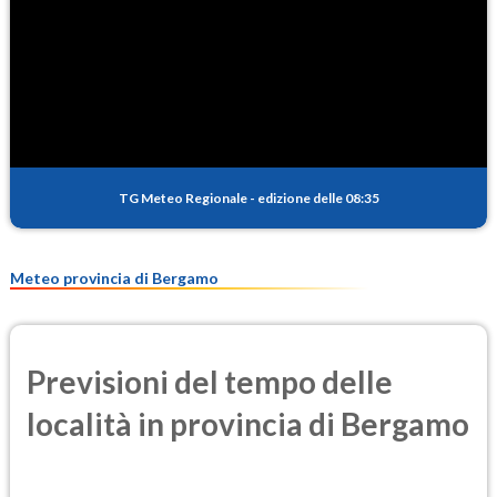
2.2
(Diossido di azoto)
SO2
0.5
(Anidride solforosa)
PM10
24.6
(Materia particolata)
TG Meteo Regionale
-
edizione delle 08:35
PM25
11.9
(Materia particolata)
Meteo provincia di Bergamo
Previsioni del tempo delle
località in provincia di Bergamo