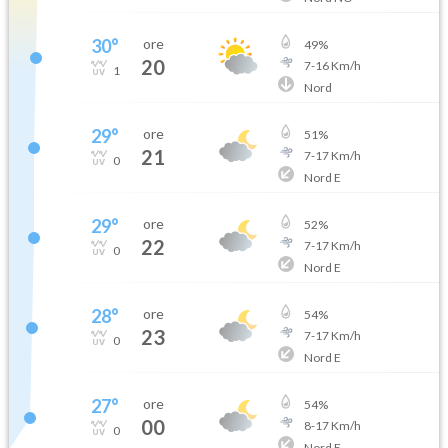
30
°
ore
49
%
20
7
-
16
Km/h
1
Nord
29
°
ore
51
%
21
7
-
17
Km/h
0
Nord E
29
°
ore
52
%
22
7
-
17
Km/h
0
Nord E
28
°
ore
54
%
23
7
-
17
Km/h
0
Nord E
27
°
ore
54
%
00
8
-
17
Km/h
0
Nord E