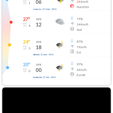
06
28
Km/h
1
Nord NO
rovescio
(
13.2mm
-
88
%)
27
°
ore
73
%
12
14
Km/h
4
Sud
24
°
ore
87
%
18
7
Km/h
3
Est
debole
(
0.6mm
-
46
%)
20
°
ore
97
%
00
6
Km/h
0
Est NE
moderata
(
2.7mm
-
88
%)