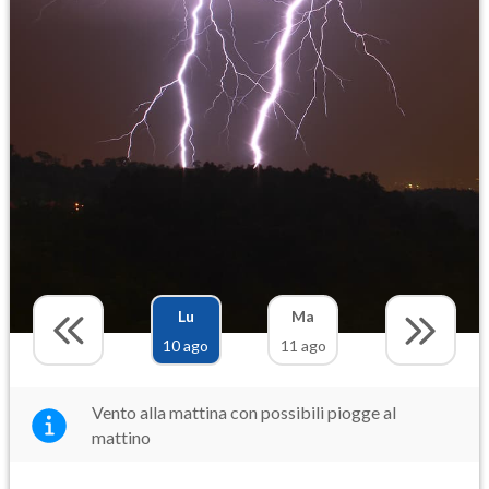
Lu
Ma
10 ago
11 ago
Vento alla mattina con possibili piogge al
mattino