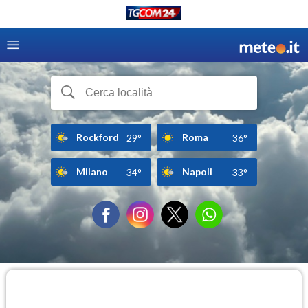
Rockford
Roma
29°
36°
Milano
Napoli
34°
33°