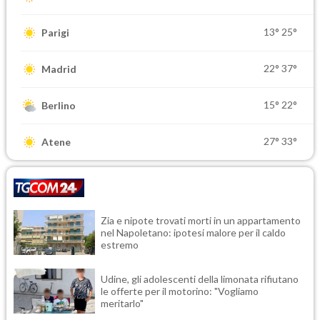
13°
25°
Parigi
22°
37°
Madrid
15°
22°
Berlino
27°
33°
Atene
Zia e nipote trovati morti in un appartamento
nel Napoletano: ipotesi malore per il caldo
estremo
Udine, gli adolescenti della limonata rifiutano
le offerte per il motorino: "Vogliamo
meritarlo"