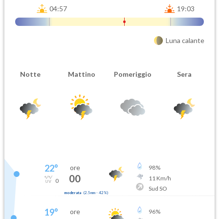
04:57
19:03
Luna calante
Notte
Mattino
Pomeriggio
Sera
22
°
ore
98
%
00
11
Km/h
0
Sud SO
moderata
(
2.5mm
-
42
%)
19
°
ore
96
%