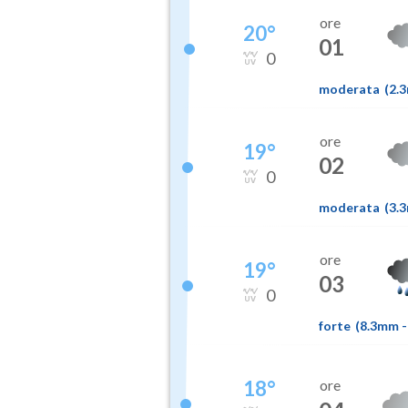
ore
20
°
01
0
moderata
(
2.
ore
19
°
02
0
moderata
(
3.
ore
19
°
03
0
forte
(
8.3mm
-
18
°
ore