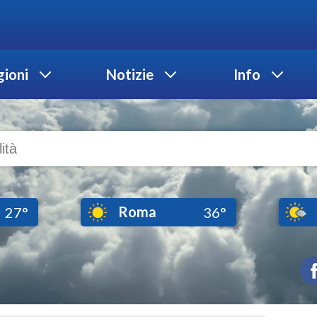
ioni
Notizie
Info
Roma
27°
36°