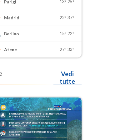
13°
25°
Parigi
22°
37°
Madrid
15°
22°
Berlino
27°
33°
Atene
e
Vedi
tutte