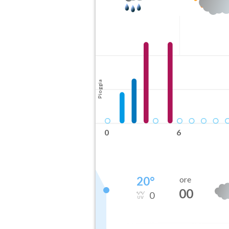
Pioggia
0
6
20
°
ore
00
0