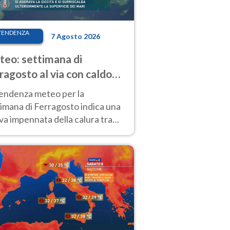
TENDENZA
7 Agosto 2026
eo: settimana di
ragosto al via con caldo
enso e qualche temporale
tendenza meteo per la
imana di Ferragosto indica una
a impennata della calura tra
 14 agosto, con nuovi rialzi
he al Nord.