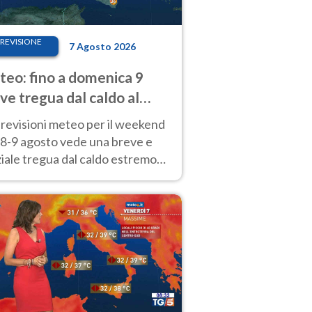
REVISIONE
7 Agosto 2026
eo: fino a domenica 9
ve tregua dal caldo al
d! Altrove calura e afa
revisioni meteo per il weekend
'8-9 agosto vede una breve e
iale tregua dal caldo estremo
Nord mentre altrove persistono
radi.