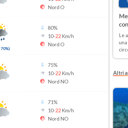
Nord O
Met
con
80
%
Le a
10
-
22
Km/h
una 
Nord O
70
%)
cir
del 
gior
75
%
Fer
Altri a
10
-
22
Km/h
Nord NO
71
%
10
-
22
Km/h
Nord NO