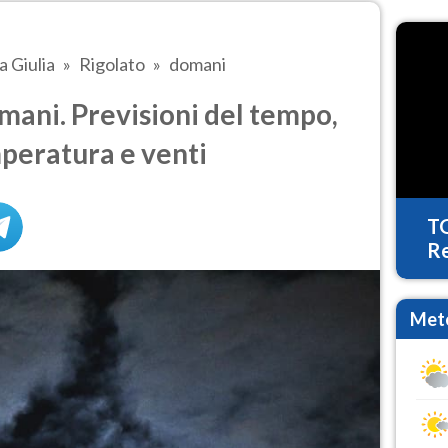
a Giulia
Rigolato
domani
ani. Previsioni del tempo,
mperatura e venti
T
Re
Mete