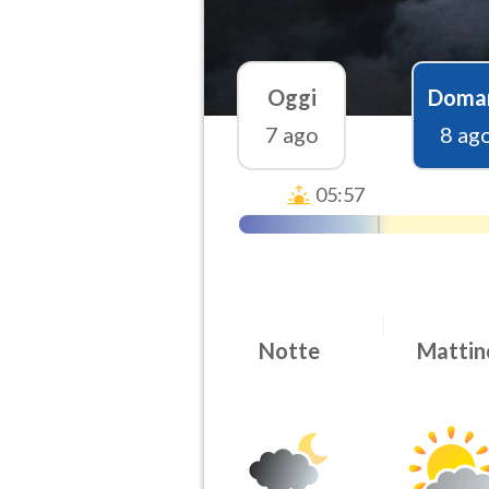
Oggi
Doma
7 ago
8 ag
05:57
Notte
Mattin