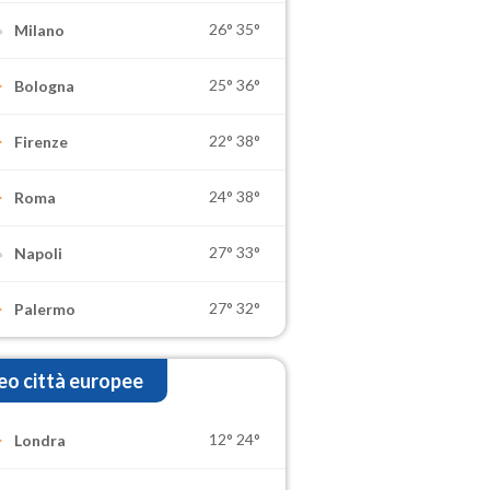
26°
35°
Milano
25°
36°
Bologna
22°
38°
Firenze
24°
38°
Roma
27°
33°
Napoli
27°
32°
Palermo
o città europee
12°
24°
Londra