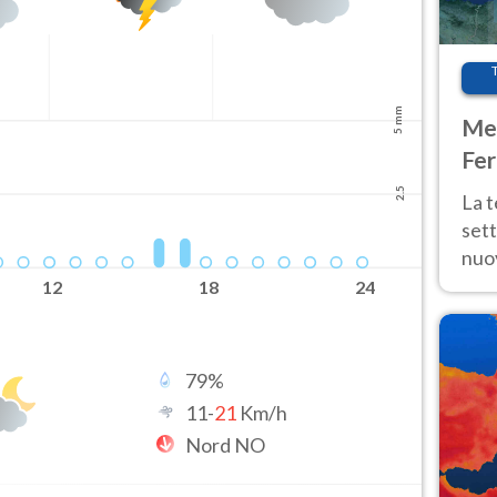
5 mm
Met
Fer
int
2.5
La 
sett
nuov
11 e
12
18
24
anc
79
%
11
-
21
Km/h
Nord NO