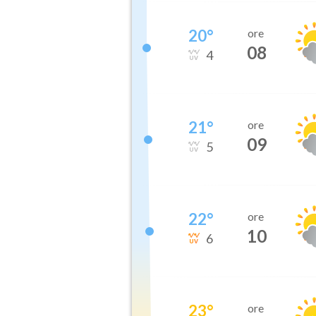
20
°
ore
08
4
21
°
ore
09
5
22
°
ore
10
6
23
°
ore