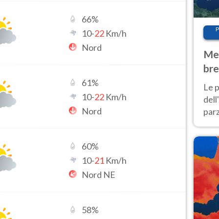
66
%
P
10
-
22
Km/h
Nord
Met
bre
Nor
61
%
Le p
10
-
22
Km/h
dell
Nord
parz
al 
40 g
60
%
10
-
21
Km/h
Nord NE
58
%