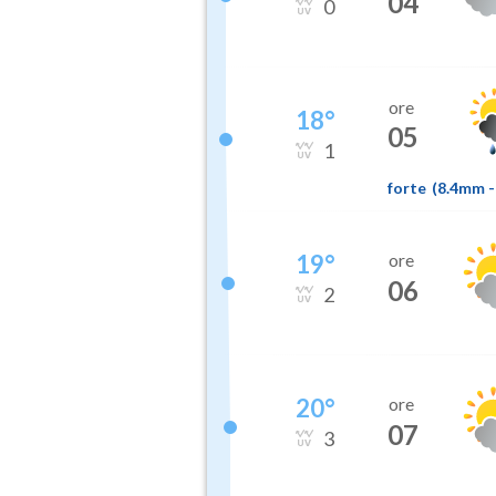
04
0
ore
18
°
05
1
forte
(
8.4mm
-
19
°
ore
06
2
20
°
ore
07
3