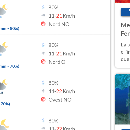
80
%
11
-
21
Km/h
Nord NO
Met
3mm
-
80
%)
Fer
pau
La 
80
%
e l'
11
-
21
Km/h
quel
Nord O
Fer
3mm
-
70
%)
tem
80
%
11
-
22
Km/h
Ovest NO
70
%)
80
%
11
-
22
Km/h