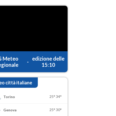
G Meteo
edizione delle
-
gionale
15:10
o città italiane
25°
34°
Torino
25°
30°
Genova