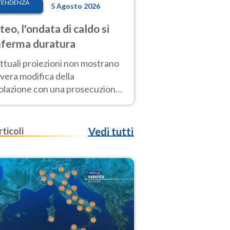
TENDENZA
5 Agosto 2026
eo, l'ondata di caldo si
ferma duratura
ttuali proiezioni non mostrano
vera modifica della
colazione con una prosecuzione
caldo fuori scala per molti
ni, compresa la settimana di
ragosto
rticoli
Vedi tutti