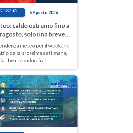
TENDENZA
6 Agosto 2026
eo: caldo estremo fino a
ragosto, solo una breve
sa. Ecco dove
tendenza meteo per il weekend
inizio della prossima settimana,
la che ci condurrà al
ragosto, vede ancora
perature molto elevate