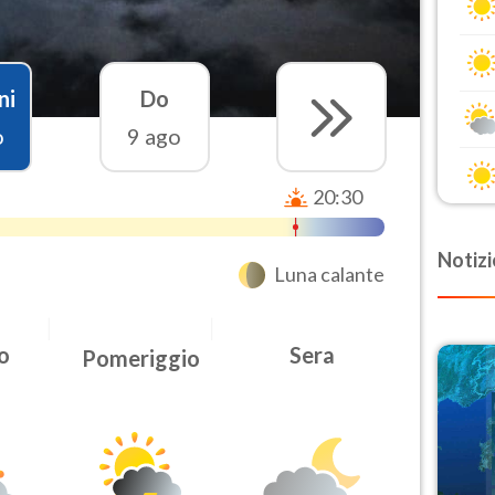
ni
Do
o
9 ago
20:30
Notizi
Luna calante
o
Sera
Pomeriggio