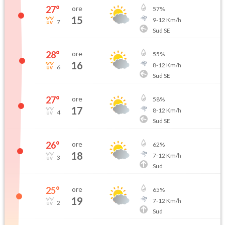
27
°
ore
57
%
15
9
-
12
Km/h
7
Sud SE
28
°
ore
55
%
16
8
-
12
Km/h
6
Sud SE
27
°
ore
58
%
17
8
-
12
Km/h
4
Sud SE
26
°
ore
62
%
18
7
-
12
Km/h
3
Sud
25
°
ore
65
%
19
7
-
12
Km/h
2
Sud