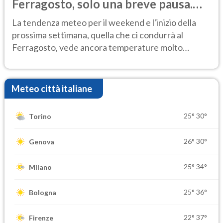
Ferragosto, solo una breve pausa.
Ecco dove
La tendenza meteo per il weekend e l'inizio della
prossima settimana, quella che ci condurrà al
Ferragosto, vede ancora temperature molto
elevate
Meteo città italiane
25°
30°
Torino
26°
30°
Genova
25°
34°
Milano
25°
36°
Bologna
22°
37°
Firenze