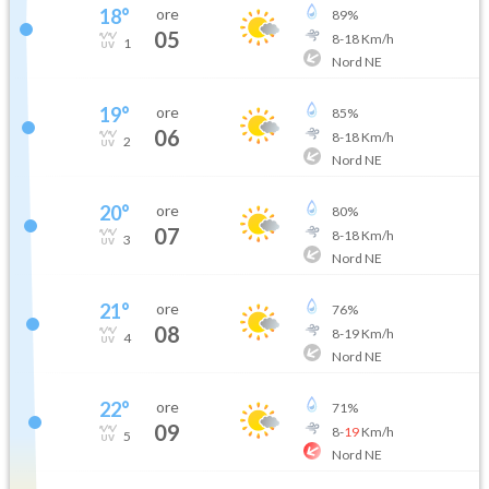
18
°
ore
89
%
05
8
-
18
Km/h
1
Nord NE
19
°
ore
85
%
06
8
-
18
Km/h
2
Nord NE
20
°
ore
80
%
07
8
-
18
Km/h
3
Nord NE
21
°
ore
76
%
08
8
-
19
Km/h
4
Nord NE
22
°
ore
71
%
09
8
-
19
Km/h
5
Nord NE