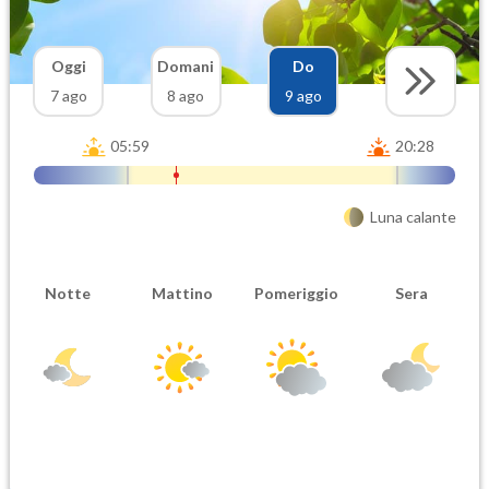
Oggi
Domani
Do
7 ago
8 ago
9 ago
05:59
20:28
Luna calante
Notte
Mattino
Pomeriggio
Sera