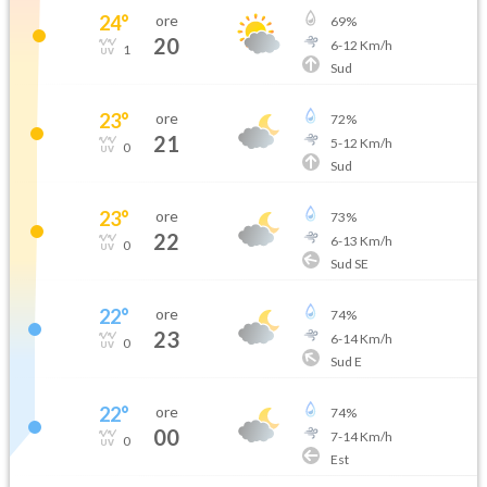
24
°
ore
69
%
20
6
-
12
Km/h
1
Sud
23
°
ore
72
%
21
5
-
12
Km/h
0
Sud
23
°
ore
73
%
22
6
-
13
Km/h
0
Sud SE
22
°
ore
74
%
23
6
-
14
Km/h
0
Sud E
22
°
ore
74
%
00
7
-
14
Km/h
0
Est