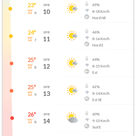
23
°
ore
69
%
10
8
-
18
Km/h
6
Nord NE
24
°
ore
66
%
11
8
-
16
Km/h
7
Nord E
25
°
ore
64
%
12
8
-
15
Km/h
8
Est
25
°
ore
62
%
13
8
-
14
Km/h
9
Est SE
26
°
ore
60
%
14
9
-
13
Km/h
8
Sud E