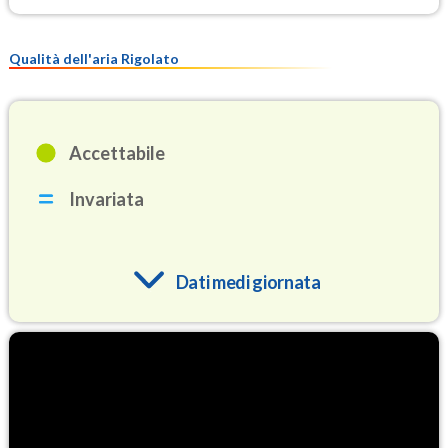
Qualità dell'aria Rigolato
Accettabile
Invariata
Dati medi giornata
O3
70.2
(Ozono)
NO2
1.0
(Diossido di azoto)