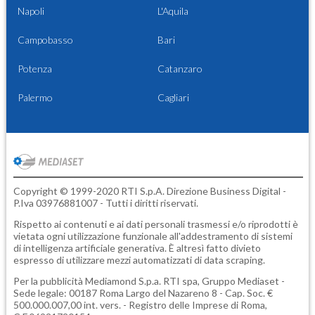
Napoli
L'Aquila
Campobasso
Bari
Potenza
Catanzaro
Palermo
Cagliari
Copyright © 1999-2020 RTI S.p.A. Direzione Business Digital -
P.Iva 03976881007 - Tutti i diritti riservati.
Rispetto ai contenuti e ai dati personali trasmessi e/o riprodotti è
vietata ogni utilizzazione funzionale all'addestramento di sistemi
di intelligenza artificiale generativa. È altresì fatto divieto
espresso di utilizzare mezzi automatizzati di data scraping.
Per la pubblicità
Mediamond S.p.a.
RTI spa, Gruppo Mediaset -
Sede legale: 00187 Roma Largo del Nazareno 8 - Cap. Soc. €
500.000.007,00 int. vers. - Registro delle Imprese di Roma,