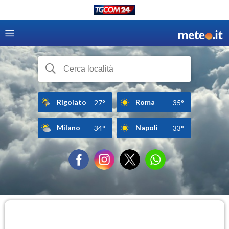
Rigolato
Roma
27°
35°
Milano
Napoli
34°
33°