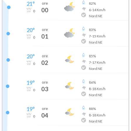
21
°
ore
82
%
00
6
-
14
Km/h
0
Nord NE
20
°
ore
83
%
01
7
-
15
Km/h
0
Nord NE
20
°
ore
85
%
02
7
-
17
Km/h
0
Nord NE
19
°
ore
86
%
03
8
-
18
Km/h
0
Nord NE
19
°
ore
88
%
04
8
-
18
Km/h
0
Nord NE