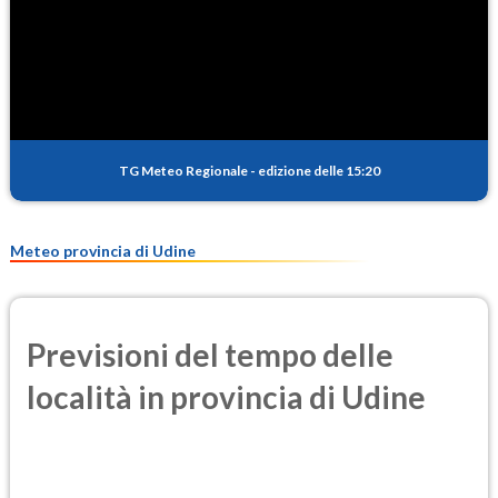
SO2
0.1
(Anidride solforosa)
PM10
6.3
(Materia particolata)
TG Meteo Regionale
-
edizione delle 15:20
PM25
5.0
(Materia particolata)
Meteo provincia di Udine
Previsioni del tempo delle
località in provincia di Udine