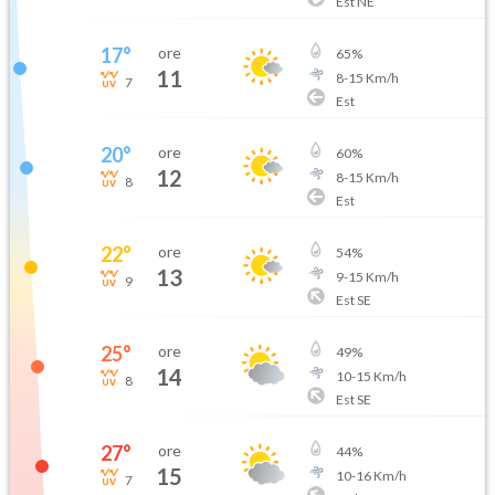
Est NE
17
°
ore
65
%
11
8
-
15
Km/h
7
Est
20
°
ore
60
%
12
8
-
15
Km/h
8
Est
22
°
ore
54
%
13
9
-
15
Km/h
9
Est SE
25
°
ore
49
%
14
10
-
15
Km/h
8
Est SE
27
°
ore
44
%
15
10
-
16
Km/h
7