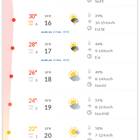
Sud E
30
°
ore
39
%
16
10
-
15
Km/h
6
Est SE
moderata
(
2.5mm
-
41
%)
28
°
ore
44
%
17
9
-
14
Km/h
4
Est
moderata
(
2.4mm
-
41
%)
26
°
ore
49
%
18
8
-
14
Km/h
3
Nord E
24
°
ore
53
%
19
8
-
13
Km/h
2
Nord NE
22
°
ore
58
%
20
7
-
12
Km/h
1