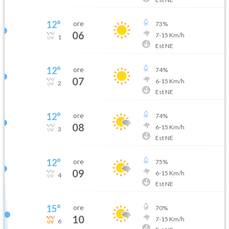
12
°
ore
73
%
06
7
-
15
Km/h
1
Est NE
12
°
ore
74
%
07
6
-
15
Km/h
2
Est NE
12
°
ore
74
%
08
6
-
15
Km/h
3
Est NE
12
°
ore
75
%
09
6
-
15
Km/h
4
Est NE
15
°
ore
70
%
10
7
-
15
Km/h
6