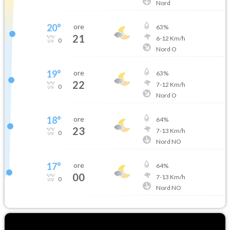
Nord
20
°
ore
63
%
21
6
-
12
Km/h
0
Nord O
19
°
ore
63
%
22
7
-
12
Km/h
0
Nord O
18
°
ore
64
%
23
7
-
13
Km/h
0
Nord NO
17
°
ore
64
%
00
7
-
13
Km/h
0
Nord NO