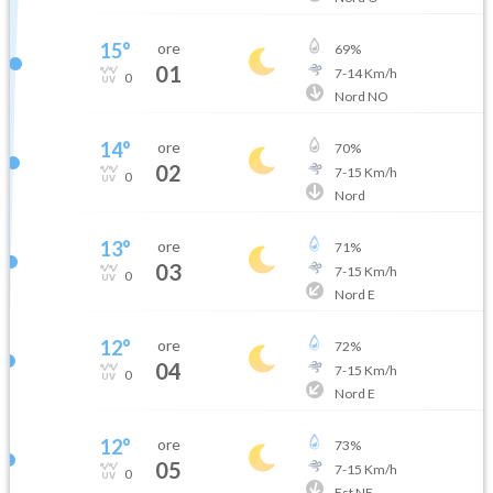
15
°
ore
69
%
01
7
-
14
Km/h
0
Nord NO
14
°
ore
70
%
02
7
-
15
Km/h
0
Nord
13
°
ore
71
%
03
7
-
15
Km/h
0
Nord E
12
°
ore
72
%
04
7
-
15
Km/h
0
Nord E
12
°
ore
73
%
05
7
-
15
Km/h
0
Est NE