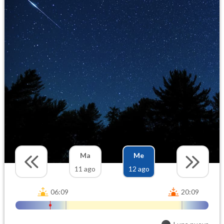
Ma
Me
11 ago
12 ago
06:09
20:09