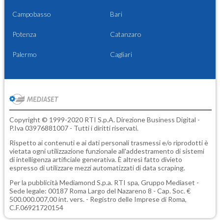
Campobasso
Bari
Potenza
Catanzaro
Palermo
Cagliari
Copyright © 1999-2020 RTI S.p.A. Direzione Business Digital -
P.Iva 03976881007 - Tutti i diritti riservati.
Rispetto ai contenuti e ai dati personali trasmessi e/o riprodotti è
vietata ogni utilizzazione funzionale all'addestramento di sistemi
di intelligenza artificiale generativa. È altresì fatto divieto
espresso di utilizzare mezzi automatizzati di data scraping.
Per la pubblicità
Mediamond S.p.a.
RTI spa, Gruppo Mediaset -
Sede legale: 00187 Roma Largo del Nazareno 8 - Cap. Soc. €
500.000.007,00 int. vers. - Registro delle Imprese di Roma,
C.F.06921720154