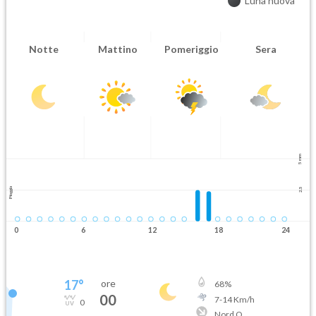
Luna nuova
Notte
Mattino
Pomeriggio
Sera
5 mm
Pioggia
2.5
0
6
12
18
24
17
°
ore
68
%
00
7
-
14
Km/h
0
Nord O