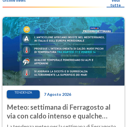
Ultime news
Vedi
tutte
TENDENZA
7 Agosto 2026
Meteo: settimana di Ferragosto al
via con caldo intenso e qualche
temporale
La tendenza meteo per la settimana di Ferragosto