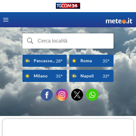
Pescasse...
Roma
28°
35°
Milano
Napoli
35°
33°