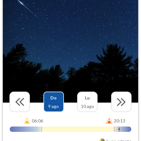
Do
Lu
9 ago
10 ago
06:06
20:13