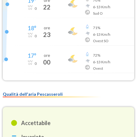
19
°
ore
70
%
22
6
-
13
Km/h
0
Sud O
18
°
ore
71
%
23
6
-
13
Km/h
0
Ovest SO
17
°
ore
72
%
00
6
-
13
Km/h
0
Ovest
Qualità dell'aria Pescasseroli
Accettabile