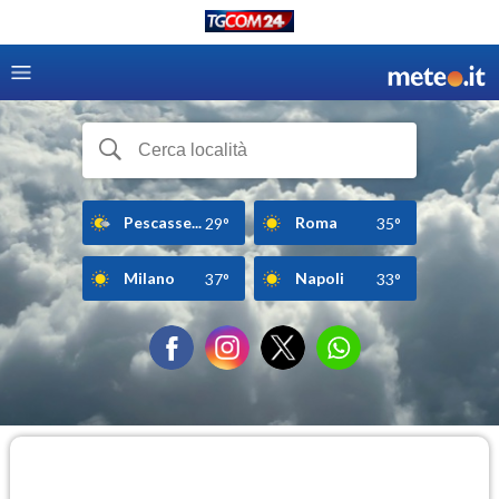
Pescasse...
Roma
29°
35°
Milano
Napoli
37°
33°