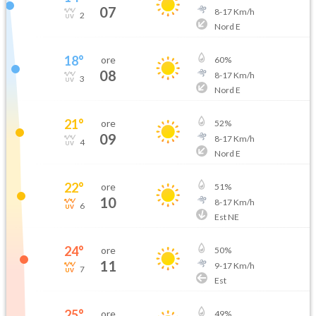
07
8
-
17
Km/h
2
Nord E
18
°
ore
60
%
08
8
-
17
Km/h
3
Nord E
21
°
ore
52
%
09
8
-
17
Km/h
4
Nord E
22
°
ore
51
%
10
8
-
17
Km/h
6
Est NE
24
°
ore
50
%
11
9
-
17
Km/h
7
Est
25
°
ore
49
%