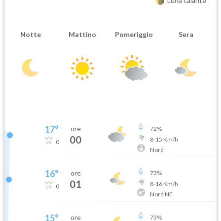
Luna calante
Notte
Mattino
Pomeriggio
Sera
17
°
ore
72
%
00
8
-
15
Km/h
0
Nord
16
°
ore
73
%
01
8
-
16
Km/h
0
Nord NE
15
°
ore
73
%