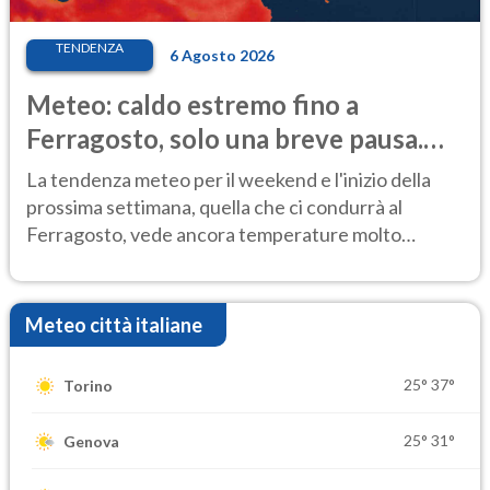
TENDENZA
6 Agosto 2026
Meteo: caldo estremo fino a
Ferragosto, solo una breve pausa.
Ecco dove
La tendenza meteo per il weekend e l'inizio della
prossima settimana, quella che ci condurrà al
Ferragosto, vede ancora temperature molto
elevate
Meteo città italiane
25°
37°
Torino
25°
31°
Genova