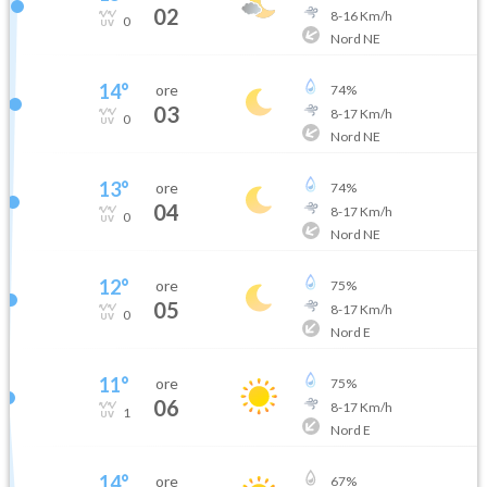
02
8
-
16
Km/h
0
Nord NE
14
°
ore
74
%
03
8
-
17
Km/h
0
Nord NE
13
°
ore
74
%
04
8
-
17
Km/h
0
Nord NE
12
°
ore
75
%
05
8
-
17
Km/h
0
Nord E
11
°
ore
75
%
06
8
-
17
Km/h
1
Nord E
14
°
ore
67
%