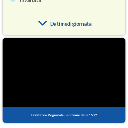
Invariata
Dati medi giornata
O3
83.8
(Ozono)
NO2
0.9
(Diossido di azoto)
SO2
0.4
(Anidride solforosa)
PM10
13.3
(Materia particolata)
TG Meteo Regionale
-
edizione delle 15:21
PM25