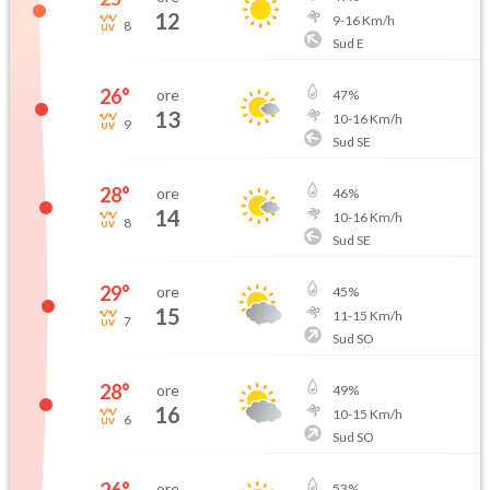
12
9
-
16
Km/h
8
Sud E
26
°
ore
47
%
13
10
-
16
Km/h
9
Sud SE
28
°
ore
46
%
14
10
-
16
Km/h
8
Sud SE
29
°
ore
45
%
15
11
-
15
Km/h
7
Sud SO
28
°
ore
49
%
16
10
-
15
Km/h
6
Sud SO
ore
53
%