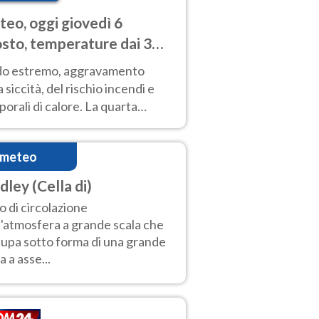
eo, oggi giovedì 6
sto, temperature dai 33
40 gradi
do estremo, aggravamento
a siccità, del rischio incendi e
orali di calore. La quarta
nsa ondata di calore non dà
gua e durerà fino Ferragosto
imeteo
dley (Cella di)
o di circolazione
l'atmosfera a grande scala che
upa sotto forma di una grande
a a asse...