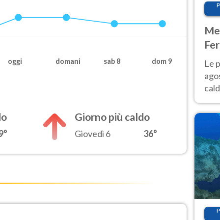
P
Met
Fer
Nor
oggi
domani
sab 8
dom 9
Le p
agos
cald
all'
Nor
do
Giorno più caldo
9°
Giovedì 6
36°
P