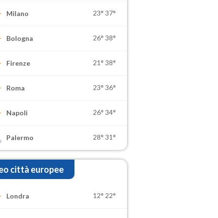
23°
37°
Milano
26°
38°
Bologna
21°
38°
Firenze
23°
36°
Roma
26°
34°
Napoli
28°
31°
Palermo
o città europee
12°
22°
Londra