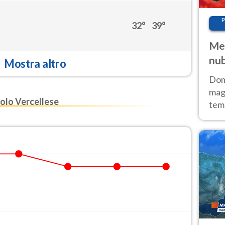
P
32°
39°
Met
nub
Mostra altro
Sud
Doma
magg
lo Vercellese
temp
sem
prev