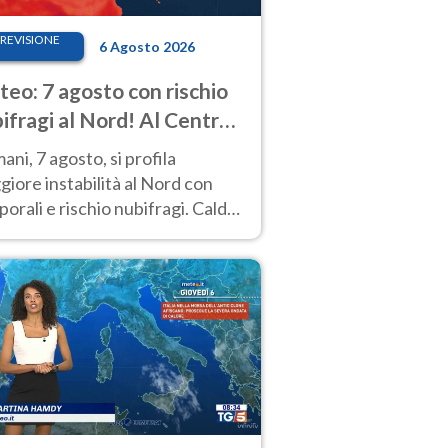
REVISIONE
6 Agosto 2026
eo: 7 agosto con rischio
ifragi al Nord! Al Centro-
 caldo estremo
ni, 7 agosto, si profila
iore instabilità al Nord con
orali e rischio nubifragi. Caldo
pre estremo al Centro-Sud. Le
isioni.