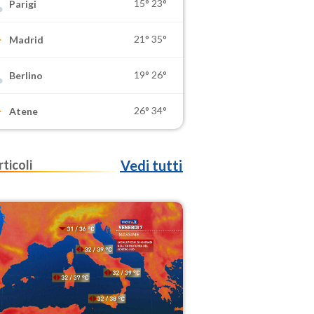
15°
23°
Parigi
21°
35°
Madrid
19°
26°
Berlino
26°
34°
Atene
rticoli
Vedi tutti