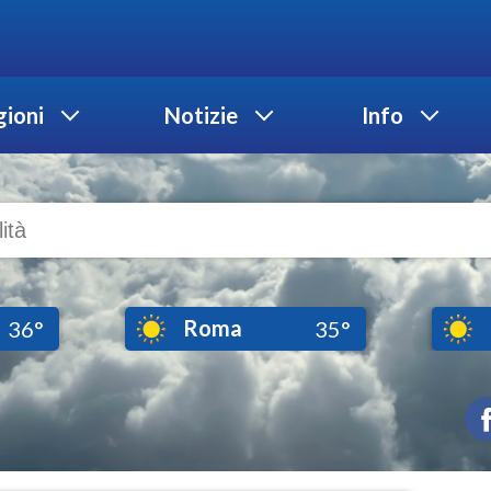
ioni
Notizie
Info
Roma
36°
35°