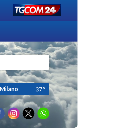
Milano
37°