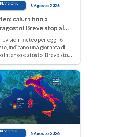
REVISIONE
6 Agosto 2026
eo: calura fino a
ragosto! Breve stop al
d tra 7 e 9 agosto
revisioni meteo per oggi, 6
to, indicano una giornata di
o intenso e afosto. Breve stop
Anticiclone solo sulle regioni del
d.
REVISIONE
6 Agosto 2026