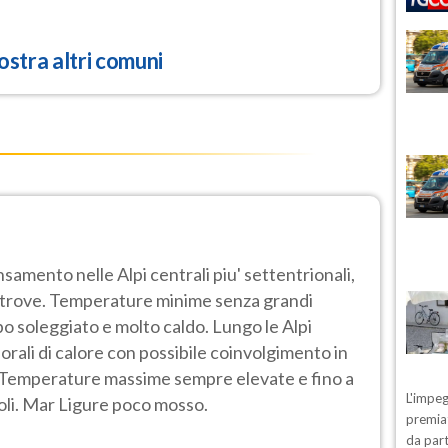
stra altri comuni
samento nelle Alpi centrali piu' settentrionali,
ltrove. Temperature minime senza grandi
o soleggiato e molto caldo. Lungo le Alpi
porali di calore con possibile coinvolgimento in
. Temperature massime sempre elevate e fino a
L'impeg
oli. Mar Ligure poco mosso.
premiat
da part