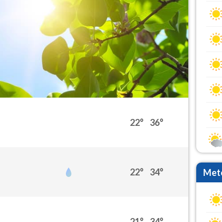
22°
36°
22°
34°
Mete
21°
34°