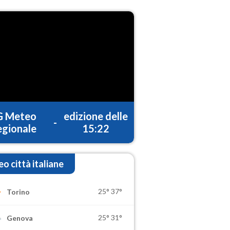
G Meteo
edizione delle
-
gionale
15:22
o città italiane
25°
37°
Torino
25°
31°
Genova