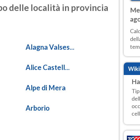
o delle località in provincia
Met
ago
ai 
Cal
dell
Alagna Valses...
temp
inte
tre
Alice Castell...
Wik
Ha
Alpe di Mera
Tip
del
occ
Arborio
cell