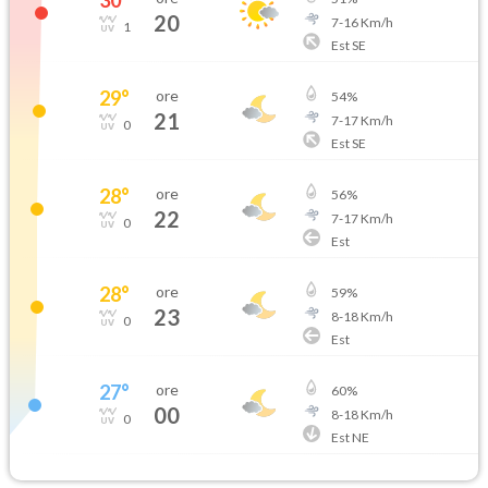
20
7
-
16
Km/h
1
Est SE
29
°
ore
54
%
21
7
-
17
Km/h
0
Est SE
28
°
ore
56
%
22
7
-
17
Km/h
0
Est
28
°
ore
59
%
23
8
-
18
Km/h
0
Est
27
°
ore
60
%
00
8
-
18
Km/h
0
Est NE