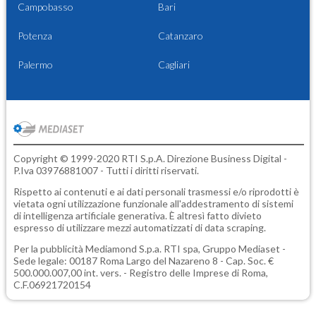
Campobasso
Bari
Potenza
Catanzaro
Palermo
Cagliari
Copyright © 1999-2020 RTI S.p.A. Direzione Business Digital -
P.Iva 03976881007 - Tutti i diritti riservati.
Rispetto ai contenuti e ai dati personali trasmessi e/o riprodotti è
vietata ogni utilizzazione funzionale all'addestramento di sistemi
di intelligenza artificiale generativa. È altresì fatto divieto
espresso di utilizzare mezzi automatizzati di data scraping.
Per la pubblicità
Mediamond S.p.a.
RTI spa, Gruppo Mediaset -
Sede legale: 00187 Roma Largo del Nazareno 8 - Cap. Soc. €
500.000.007,00 int. vers. - Registro delle Imprese di Roma,
C.F.06921720154