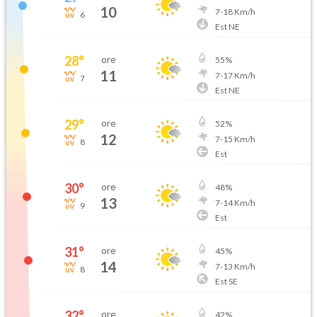
10
7
-
18
Km/h
6
Est NE
28
°
ore
55
%
11
7
-
17
Km/h
7
Est NE
29
°
ore
52
%
12
7
-
15
Km/h
8
Est
30
°
ore
48
%
13
7
-
14
Km/h
9
Est
31
°
ore
45
%
14
7
-
13
Km/h
8
Est SE
32
°
ore
42
%