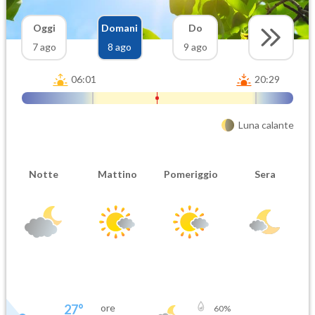
Oggi
Domani
Do
7 ago
8 ago
9 ago
06:01
20:29
Luna calante
Notte
Mattino
Pomeriggio
Sera
27
°
ore
60
%