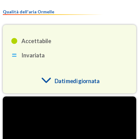
Qualità dell'aria Ormelle
Accettabile
Invariata
Dati medi giornata
O3
82.8
(Ozono)
NO2
4.4
(Diossido di azoto)