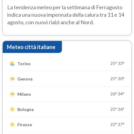
temporale
La tendenza meteo per la settimana di Ferragosto
indica una nuova impennata della calura tra 11 e 14
agosto, con nuovi rialzi anche al Nord.
Meteo città italiane
25°
33°
Torino
25°
30°
Genova
26°
34°
Milano
25°
36°
Bologna
22°
37°
Firenze