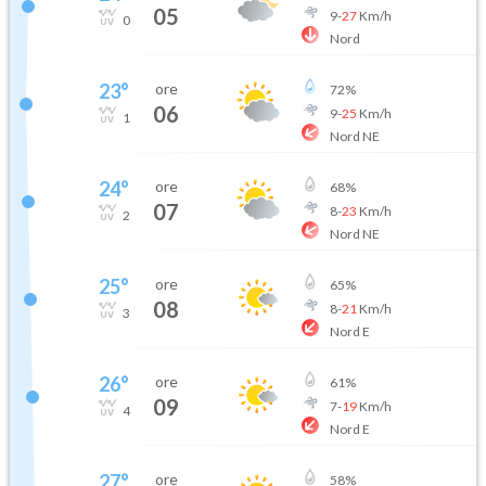
05
9
-
27
Km/h
0
Nord
23
°
ore
72
%
06
9
-
25
Km/h
1
Nord NE
24
°
ore
68
%
07
8
-
23
Km/h
2
Nord NE
25
°
ore
65
%
08
8
-
21
Km/h
3
Nord E
26
°
ore
61
%
09
7
-
19
Km/h
4
Nord E
27
°
ore
58
%