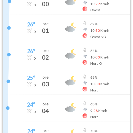
00
10
-
29
Km/h
0
Ovest
26
°
ore
62
%
01
10
-
30
Km/h
0
Ovest NO
26
°
ore
64
%
02
10
-
30
Km/h
0
Nord O
25
°
ore
66
%
03
10
-
30
Km/h
0
Nord
24
°
ore
68
%
04
9
-
28
Km/h
0
Nord
24
°
ore
70
%