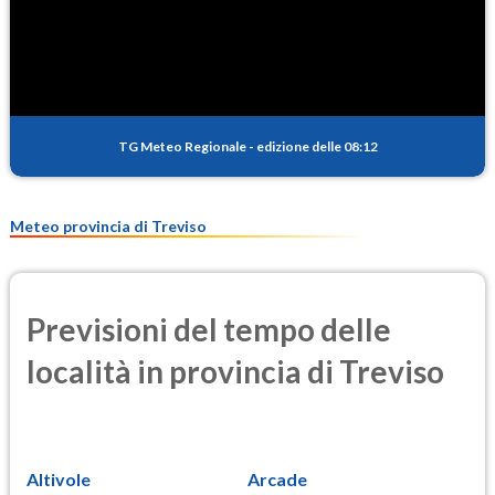
SO2
0.5
(Anidride solforosa)
PM10
9.3
(Materia particolata)
TG Meteo Regionale
-
edizione delle 08:12
PM25
6.7
(Materia particolata)
Meteo provincia di Treviso
Previsioni del tempo delle
località in provincia di Treviso
Altivole
Arcade