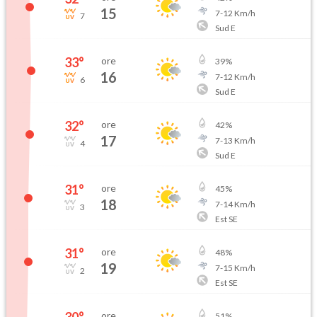
15
7
-
12
Km/h
7
Sud E
33
°
ore
39
%
16
7
-
12
Km/h
6
Sud E
32
°
ore
42
%
17
7
-
13
Km/h
4
Sud E
31
°
ore
45
%
18
7
-
14
Km/h
3
Est SE
31
°
ore
48
%
19
7
-
15
Km/h
2
Est SE
30
°
ore
51
%