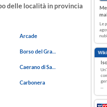
o delle località in provincia
Met
mal
fin
Le p
agos
Arcade
nubi
Cen
mol
Borso del Gra...
Wik
Iso
Caerano di Sa...
Un’
com
gen
Carbonera
...