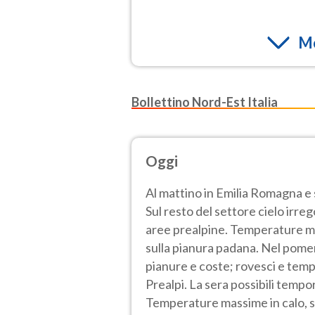
Mo
Bollettino Nord-Est Italia
Oggi
Al mattino in Emilia Romagna e
Sul resto del settore cielo irre
aree prealpine. Temperature mini
sulla pianura padana. Nel pom
pianure e coste; rovesci e tempo
Prealpi. La sera possibili tempor
Temperature massime in calo, s