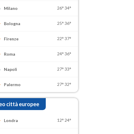
26°
34°
Milano
25°
36°
Bologna
22°
37°
Firenze
24°
36°
Roma
27°
33°
Napoli
27°
32°
Palermo
o città europee
12°
24°
Londra