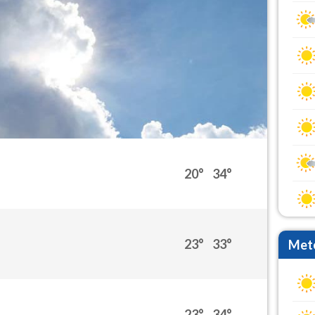
20°
34°
23°
33°
Mete
23°
34°