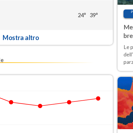
P
24°
39°
Met
bre
Mostra altro
Nor
Le p
dell
le
parz
al 
40 g