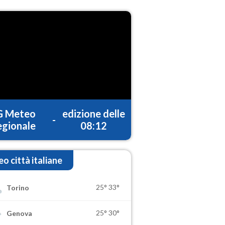
G Meteo
edizione delle
-
gionale
08:12
o città italiane
25°
33°
Torino
25°
30°
Genova