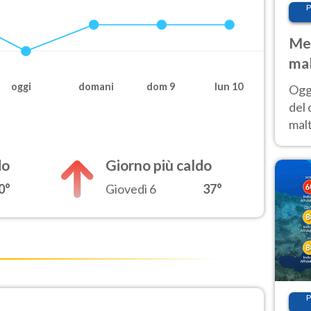
P
Met
mal
nub
oggi
domani
dom 9
lun 10
Oggi
es
del 
malt
estr
prev
do
Giorno più caldo
0°
Giovedì 6
37°
P