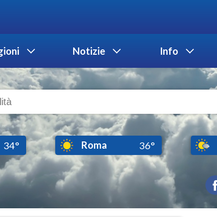
ioni
Notizie
Info
Roma
34°
36°