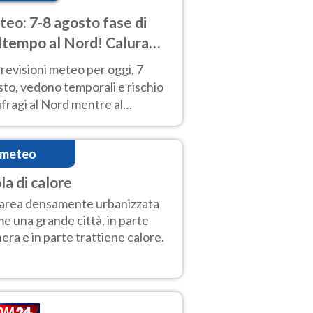
eo: 7-8 agosto fase di
tempo al Nord! Calura
o a Ferragosto
revisioni meteo per oggi, 7
to, vedono temporali e rischio
fragi al Nord mentre al
tro-Sud sole e caldo sempre
to intenso.
imeteo
la di calore
area densamente urbanizzata
e una grande città, in parte
era e in parte trattiene calore.