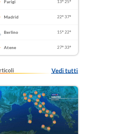
13°
25°
Parigi
22°
37°
Madrid
15°
22°
Berlino
27°
33°
Atene
rticoli
Vedi tutti