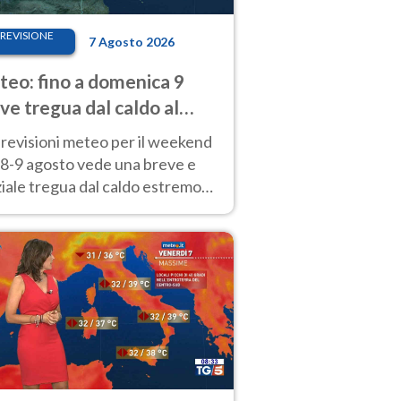
REVISIONE
7 Agosto 2026
eo: fino a domenica 9
ve tregua dal caldo al
d! Altrove calura e afa
revisioni meteo per il weekend
'8-9 agosto vede una breve e
iale tregua dal caldo estremo
Nord mentre altrove persistono
radi.