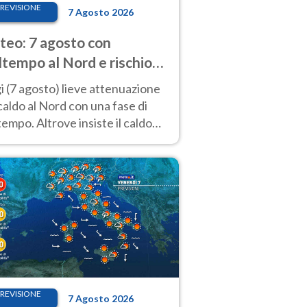
REVISIONE
7 Agosto 2026
eo: 7 agosto con
tempo al Nord e rischio
ifragi. Altrove caldo
 (7 agosto) lieve attenuazione
tremo
caldo al Nord con una fase di
empo. Altrove insiste il caldo
emo con picchi di 40°C. Le
isioni
REVISIONE
7 Agosto 2026