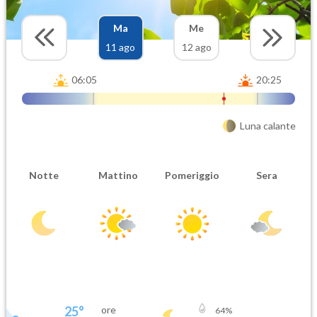
Ma
Me
11 ago
12 ago
06:05
20:25
Luna calante
Notte
Mattino
Pomeriggio
Sera
25
°
ore
64
%