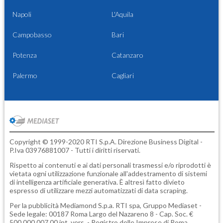
Napoli
L'Aquila
Campobasso
Bari
Potenza
Catanzaro
Palermo
Cagliari
Copyright © 1999-2020 RTI S.p.A. Direzione Business Digital -
P.Iva 03976881007 - Tutti i diritti riservati.
Rispetto ai contenuti e ai dati personali trasmessi e/o riprodotti è
vietata ogni utilizzazione funzionale all'addestramento di sistemi
di intelligenza artificiale generativa. È altresì fatto divieto
espresso di utilizzare mezzi automatizzati di data scraping.
Per la pubblicità
Mediamond S.p.a.
RTI spa, Gruppo Mediaset -
Sede legale: 00187 Roma Largo del Nazareno 8 - Cap. Soc. €
500.000.007,00 int. vers. - Registro delle Imprese di Roma,