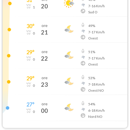
20
7
-
16
Km/h
1
Sud O
30
°
ore
49
%
21
7
-
17
Km/h
0
Ovest
29
°
ore
51
%
22
7
-
17
Km/h
0
Ovest
29
°
ore
53
%
23
7
-
18
Km/h
0
Ovest NO
27
°
ore
54
%
00
6
-
18
Km/h
0
Nord NO