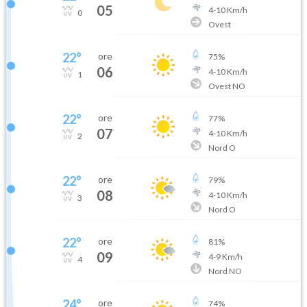
05
4
-
10
Km/h
0
Ovest
22
°
ore
75
%
06
4
-
10
Km/h
1
Ovest NO
22
°
ore
77
%
07
4
-
10
Km/h
2
Nord O
22
°
ore
79
%
08
4
-
10
Km/h
3
Nord O
22
°
ore
81
%
09
4
-
9
Km/h
4
Nord NO
24
°
ore
74
%