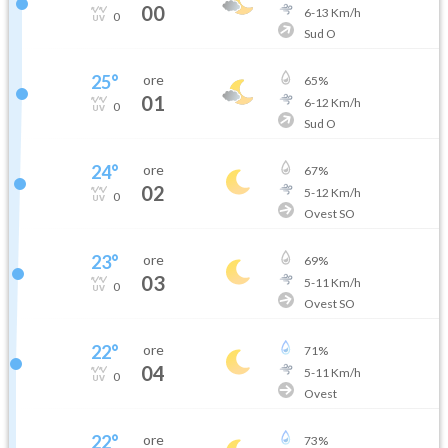
00
6
-
13
Km/h
0
Sud O
25
°
ore
65
%
01
6
-
12
Km/h
0
Sud O
24
°
ore
67
%
02
5
-
12
Km/h
0
Ovest SO
23
°
ore
69
%
03
5
-
11
Km/h
0
Ovest SO
22
°
ore
71
%
04
5
-
11
Km/h
0
Ovest
22
°
ore
73
%