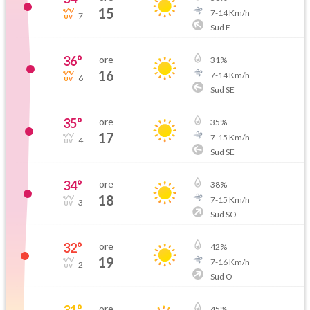
15
7
-
14
Km/h
7
Sud E
36
°
ore
31
%
16
7
-
14
Km/h
6
Sud SE
35
°
ore
35
%
17
7
-
15
Km/h
4
Sud SE
34
°
ore
38
%
18
7
-
15
Km/h
3
Sud SO
32
°
ore
42
%
19
7
-
16
Km/h
2
Sud O
31
°
ore
45
%