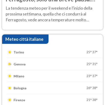
Ecco dove
La tendenza meteo per il weekend e l'inizio della
prossima settimana, quella che ci condurrà al
Ferragosto, vede ancora temperature molto
elevate
Meteo città italiane
25°
37°
Torino
25°
31°
Genova
23°
37°
Milano
26°
38°
Bologna
21°
38°
Firenze