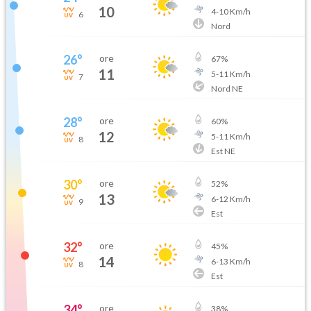
10
4
-
10
Km/h
6
Nord
26
°
ore
67
%
11
5
-
11
Km/h
7
Nord NE
28
°
ore
60
%
12
5
-
11
Km/h
8
Est NE
30
°
ore
52
%
13
6
-
12
Km/h
9
Est
32
°
ore
45
%
14
6
-
13
Km/h
8
Est
34
°
ore
38
%