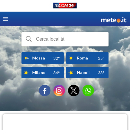
Mossa
Roma
32°
35°
Milano
Napoli
34°
33°