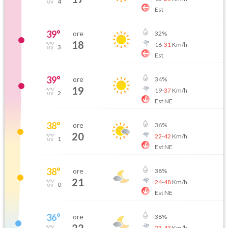
4
Est
39
°
ore
32
%
18
16
-
31
Km/h
3
Est
39
°
ore
34
%
19
19
-
37
Km/h
2
Est NE
38
°
ore
36
%
20
22
-
42
Km/h
1
Est NE
38
°
ore
38
%
21
24
-
48
Km/h
0
Est NE
36
°
ore
38
%
23
-
43
Km/h