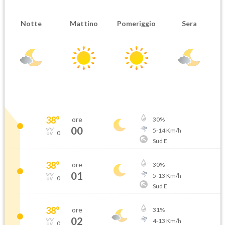
Notte
Mattino
Pomeriggio
Sera
38
°
ore
30
%
00
5
-
14
Km/h
0
Sud E
38
°
ore
30
%
01
5
-
13
Km/h
0
Sud E
38
°
ore
31
%
02
4
-
13
Km/h
0