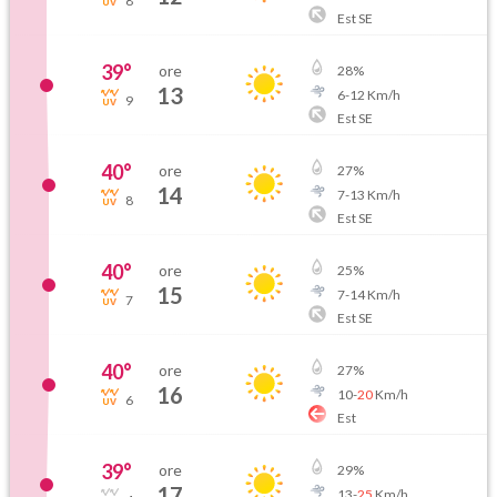
8
Est SE
39
°
ore
28
%
13
6
-
12
Km/h
9
Est SE
40
°
ore
27
%
14
7
-
13
Km/h
8
Est SE
40
°
ore
25
%
15
7
-
14
Km/h
7
Est SE
40
°
ore
27
%
16
10
-
20
Km/h
6
Est
39
°
ore
29
%
17
13
-
25
Km/h