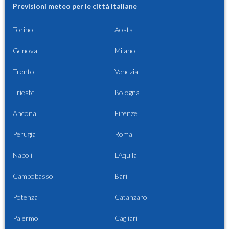
Previsioni meteo per le città italiane
Torino
Aosta
Genova
Milano
Trento
Venezia
Trieste
Bologna
Ancona
Firenze
Perugia
Roma
Napoli
L'Aquila
Campobasso
Bari
Potenza
Catanzaro
Palermo
Cagliari