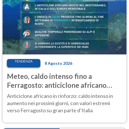
TENDENZA
8 Agosto 2026
Meteo, caldo intenso fino a
Ferragosto: anticiclone africano
ancora protagonista
Anticiclone africano in rinforzo: caldo intenso in
aumento nei prossimi giorni, con valori estremi
verso Ferragosto su gran parte d’Italia