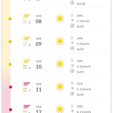
Sud SE
38
°
ore
34
%
08
5
-
9
Km/h
3
Sud E
38
°
ore
34
%
09
5
-
9
Km/h
4
Sud E
38
°
ore
33
%
10
5
-
10
Km/h
6
Sud E
39
°
ore
31
%
11
5
-
11
Km/h
7
Sud E
39
°
ore
30
%
12
6
-
11
Km/h