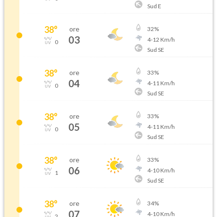
Sud E
38
°
ore
32
%
03
4
-
12
Km/h
0
Sud SE
38
°
ore
33
%
04
4
-
11
Km/h
0
Sud SE
38
°
ore
33
%
05
4
-
11
Km/h
0
Sud SE
38
°
ore
33
%
06
4
-
10
Km/h
1
Sud SE
38
°
ore
34
%
07
4
-
10
Km/h
2