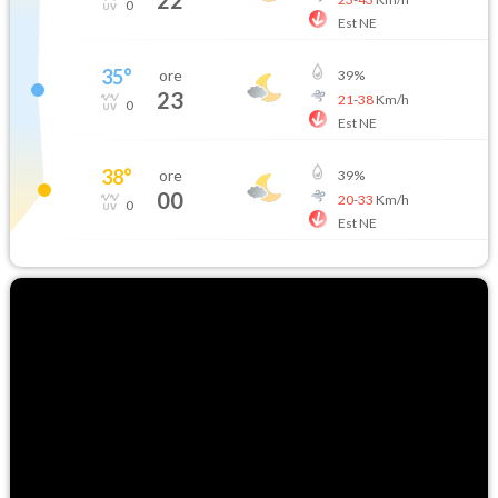
22
0
Est NE
35
°
ore
39
%
23
21
-
38
Km/h
0
Est NE
38
°
ore
39
%
00
20
-
33
Km/h
0
Est NE