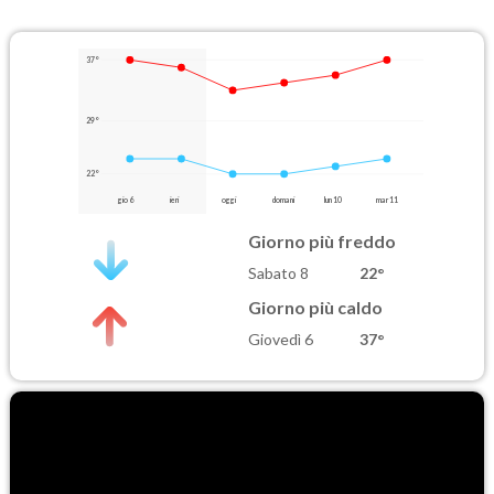
37°
29°
22°
gio 6
ieri
oggi
domani
lun 10
mar 11
Giorno più freddo
Sabato 8
22°
Giorno più caldo
Giovedì 6
37°