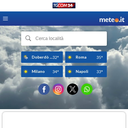
Doberdò ...
Roma
32°
35°
Milano
Napoli
34°
33°