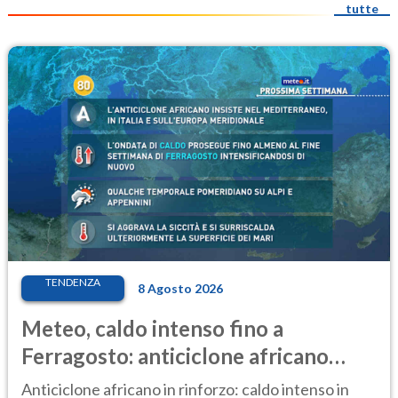
tutte
TENDENZA
8 Agosto 2026
Meteo, caldo intenso fino a
Ferragosto: anticiclone africano
ancora protagonista
Anticiclone africano in rinforzo: caldo intenso in