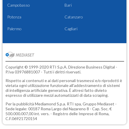
Campobasso
Bari
Potenza
Catanzaro
Palermo
Cagliari
Copyright © 1999-2020 RTI S.p.A. Direzione Business Digital -
P.Iva 03976881007 - Tutti i diritti riservati.
Rispetto ai contenuti e ai dati personali trasmessi e/o riprodotti è
vietata ogni utilizzazione funzionale all'addestramento di sistemi
di intelligenza artificiale generativa. È altresì fatto divieto
espresso di utilizzare mezzi automatizzati di data scraping.
Per la pubblicità
Mediamond S.p.a.
RTI spa, Gruppo Mediaset -
Sede legale: 00187 Roma Largo del Nazareno 8 - Cap. Soc. €
500.000.007,00 int. vers. - Registro delle Imprese di Roma,
C.F.06921720154