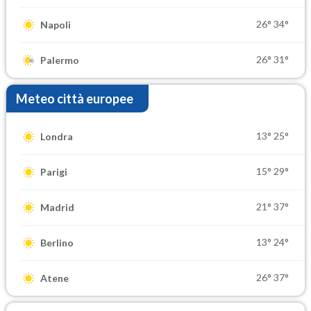
26°
34°
Napoli
26°
31°
Palermo
Meteo città europee
13°
25°
Londra
15°
29°
Parigi
21°
37°
Madrid
13°
24°
Berlino
26°
37°
Atene