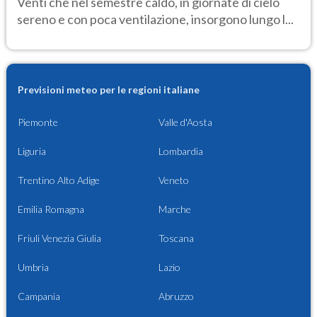
Venti che nel semestre caldo, in giornate di cielo
sereno e con poca ventilazione, insorgono lungo l...
Previsioni meteo per le regioni italiane
Piemonte
Valle d'Aosta
Liguria
Lombardia
Trentino Alto Adige
Veneto
Emilia Romagna
Marche
Friuli Venezia Giulia
Toscana
Umbria
Lazio
Campania
Abruzzo