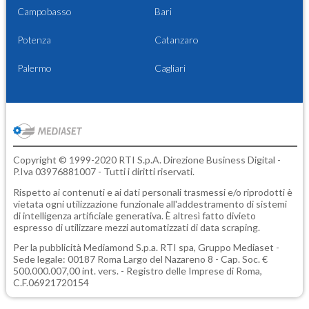
Campobasso
Bari
Potenza
Catanzaro
Palermo
Cagliari
Copyright © 1999-2020 RTI S.p.A. Direzione Business Digital -
P.Iva 03976881007 - Tutti i diritti riservati.
Rispetto ai contenuti e ai dati personali trasmessi e/o riprodotti è
vietata ogni utilizzazione funzionale all'addestramento di sistemi
di intelligenza artificiale generativa. È altresì fatto divieto
espresso di utilizzare mezzi automatizzati di data scraping.
Per la pubblicità
Mediamond S.p.a.
RTI spa, Gruppo Mediaset -
Sede legale: 00187 Roma Largo del Nazareno 8 - Cap. Soc. €
500.000.007,00 int. vers. - Registro delle Imprese di Roma,
C.F.06921720154