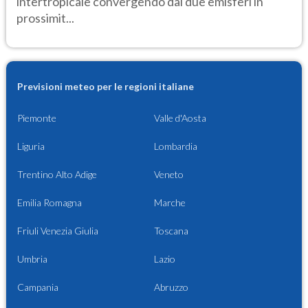
intertropicale convergendo dai due emisferi in
prossimit...
Previsioni meteo per le regioni italiane
Piemonte
Valle d'Aosta
Liguria
Lombardia
Trentino Alto Adige
Veneto
Emilia Romagna
Marche
Friuli Venezia Giulia
Toscana
Umbria
Lazio
Campania
Abruzzo