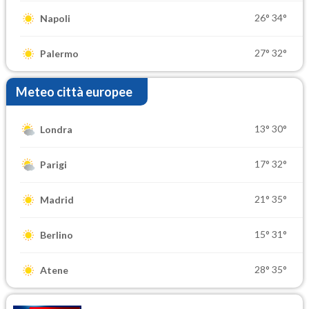
26°
34°
Napoli
27°
32°
Palermo
Meteo città europee
13°
30°
Londra
17°
32°
Parigi
21°
35°
Madrid
15°
31°
Berlino
28°
35°
Atene