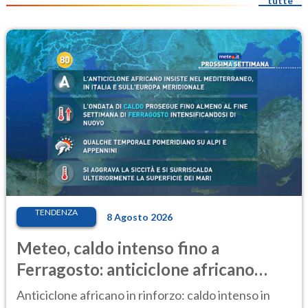
tutte
TENDENZA
8 Agosto 2026
Meteo, caldo intenso fino a
Ferragosto: anticiclone africano
ancora protagonista
Anticiclone africano in rinforzo: caldo intenso in