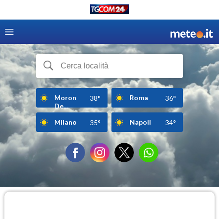
Moron
Roma
38°
36°
De...
Milano
Napoli
35°
34°