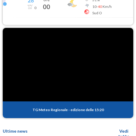
28
°
00
10
-
40
Km/h
0
Sud O
TG Meteo Regionale
-
edizione delle 15:20
Ultime news
Vedi