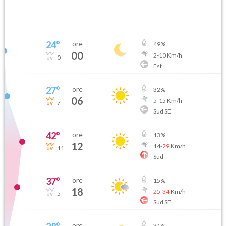
24
°
ore
49
%
00
2
-
10
Km/h
0
Est
27
°
ore
32
%
06
5
-
15
Km/h
7
Sud SE
42
°
ore
13
%
12
14
-
29
Km/h
11
Sud
37
°
ore
15
%
18
25
-
34
Km/h
5
Sud SE
ore
31
%